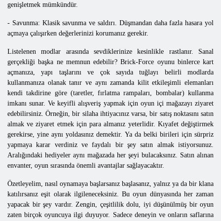
genişletmek mümkündür.
- Savunma: Klasik savunma ve saldırı. Düşmandan daha fazla hasara yol
açmaya çalışırken değerlerinizi korumanız gerekir.
Listelenen modlar arasında sevdiklerinize kesinlikle rastlanır. Sanal
gerçekliği başka ne memnun edebilir? Brick-Force oyunu binlerce kart
açmanıza, yapı taşlarını ve çok sayıda tuğlayı belirli modlarda
kullanmanıza olanak tanır ve aynı zamanda kilit etkileşimli elemanları
kendi takdirine göre (taretler, fırlatma rampaları, bombalar) kullanma
imkanı sunar. Ve keyifli alışveriş yapmak için oyun içi mağazayı ziyaret
edebilirsiniz. Örneğin, bir silaha ihtiyacınız varsa, bir satış noktasını satın
almak ve ziyaret etmek için para almanız yeterlidir. Kıyafet değiştirmek
gerekirse, yine aynı yoldasınız demektir. Ya da belki birileri için sürpriz
yapmaya karar verdiniz ve faydalı bir şey satın almak istiyorsunuz.
Aralığındaki hediyeler aynı mağazada her şeyi bulacaksınız. Satın alınan
envanter, oyun sırasında önemli avantajlar sağlayacaktır.
Özetleyelim, nasıl oynamaya başlarsanız başlasanız, yalnız ya da bir klana
katılırsanız eşit olarak ilgileneceksiniz. Bu oyun dünyasında her zaman
yapacak bir şey vardır. Zengin, çeşitlilik dolu, iyi düşünülmüş bir oyun
zaten birçok oyuncuya ilgi duyuyor. Sadece deneyin ve onların saflarına