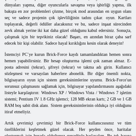
dünyaları yapma, diğer oyuncularla savaşma veya işbirliği yapma, ilk
bakışta en zor problemleri çözme, birçok mod arasından en uygun olanı
seç ve sadece projenin çok işlevliliğinin tadını çıkar. oyun. Kartları
toplayarak, değerli ödüller alacaksınız ve bu, sadece inşaat sürecinden
zevk almak yerine iki kat daha güzel olduğunu kabul edersiniz. Sonuçta,
çalışmak için bir teşvikiniz olacak! Başarı, en azından biraz çaba sarf
edecek bir kişi olabilir. Sadece hayal kırıklığını kesin olarak deneyin!
İstemciyi PC’ye kurun Brick-Force kaydı tamamlandıktan hemen sonra
hemen yapabilirsiniz. Bir hesap oluşturma işlemi çok zaman almaz. E-
posta adresini (tekrar), şifreyi (tekrar) ve takma adı girin. Kullanıcı
sözleşmesi ve varsayılan haberlere abonelik. Bir diğer önemli nokta,
bilgisayarın oyun için sistem gereksinimlerine uyumu. Brick-Force'un
sorunsuz çalışmasını sağlamak için, bilgisayar yapılandırmasını aşağıdaki
listeyle karşılaştırın: Windows XP / Windows Vista / Windows 7 işletim
sistemi; Pentium IV 1.8 GHz işlemci; 128 MB ekran kartı; 2 GB ve 1 GB
RAM boş sabit disk alanı. Sistem gereksinimlerinin oldukça iyi olduğunu
itiraf etmeliyiz.
Artık çevrimiçi çevrimiçi bir Brick-Force kullanıcısısınız ve tüm
özelliklerini keşfetmek güzel olacak. Her şeyden önce, haritalar
oluşturmak için burada olduğunuz gerçeğiyle başlayalım. Bu tek başına