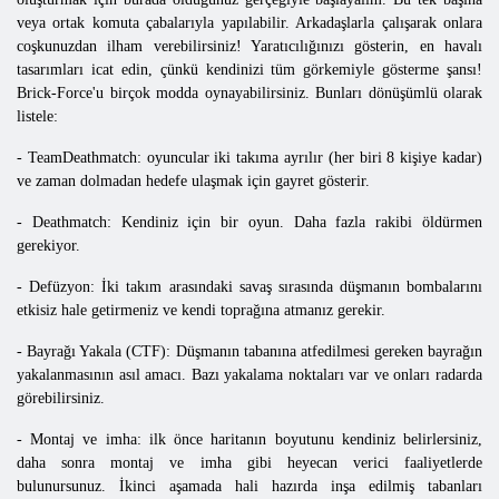
veya ortak komuta çabalarıyla yapılabilir. Arkadaşlarla çalışarak onlara
coşkunuzdan ilham verebilirsiniz! Yaratıcılığınızı gösterin, en havalı
tasarımları icat edin, çünkü kendinizi tüm görkemiyle gösterme şansı!
Brick-Force'u birçok modda oynayabilirsiniz. Bunları dönüşümlü olarak
listele:
- TeamDeathmatch: oyuncular iki takıma ayrılır (her biri 8 kişiye kadar)
ve zaman dolmadan hedefe ulaşmak için gayret gösterir.
- Deathmatch: Kendiniz için bir oyun. Daha fazla rakibi öldürmen
gerekiyor.
- Defüzyon: İki takım arasındaki savaş sırasında düşmanın bombalarını
etkisiz hale getirmeniz ve kendi toprağına atmanız gerekir.
- Bayrağı Yakala (CTF): Düşmanın tabanına atfedilmesi gereken bayrağın
yakalanmasının asıl amacı. Bazı yakalama noktaları var ve onları radarda
görebilirsiniz.
- Montaj ve imha: ilk önce haritanın boyutunu kendiniz belirlersiniz,
daha sonra montaj ve imha gibi heyecan verici faaliyetlerde
bulunursunuz. İkinci aşamada hali hazırda inşa edilmiş tabanları