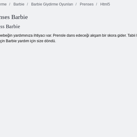
irme
Barbie
Barbie Giydirme Oyunları
Prenses
Html5
enses Barbie
Boyama Kitabı:
Prenses Caelina
Barbie
Kaçış.
Freya'yı Giydir
ess Barbie
bebeğin yardımınıza ihtiyacı var. Prensle dans edeceği akşam bir skora gider. Tabi
çin Barbie yardım için size döndü.