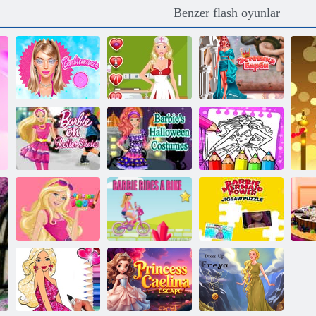
Benzer flash oyunlar
Barbiecore
Barbie çılgınlığı
Barbie hemşire
Estetiği
Barbie Cadılar
Barbie paten
Bayramı
Barbie Boyama
üzerinde
Kostümleri
Kitabı
BARBİE
Barbie Deniz
Barbie Boyama
BİSİKLET
Kızı Güç
B
Kitabı
SÜRÜYOR
Yapbozu