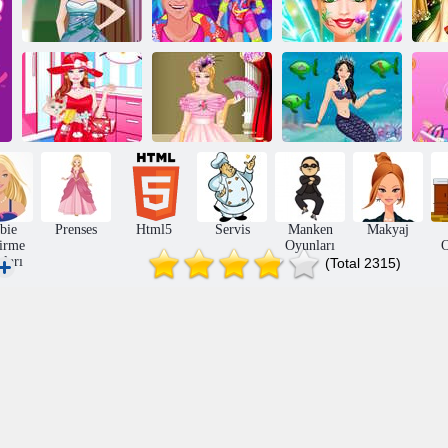
Barbara ve
Barbie Zarif
Sarışın yeniden
arkadaşları peri
Elbise
yükleme
partisi
Ba
Barbie Klasik
Barbie Deniz
Ba
Barbie Kitty ile
Giydirme
Kızı Giydirme
bie
Prenses
Html5
Servis
Manken
Makyaj
irme
Oyunları
O
ları
(Total 2315)