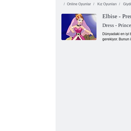
Online Oyunlar
Kız Oyunları
Giyd
Elbise - Pr
Dress - Princ
Dünyadaki en iyi 
gerekiyor. Bunun i
Barbie Yapbozlar