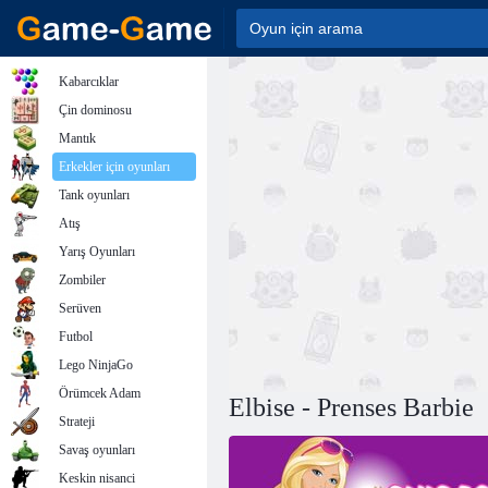
Kabarcıklar
Çin dominosu
Mantık
Erkekler için oyunları
Tank oyunları
Atış
Yarış Oyunları
Zombiler
Serüven
Futbol
Lego NinjaGo
Örümcek Adam
Elbise - Prenses Barbie
Strateji
Savaş oyunları
Keskin nisanci