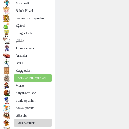
Minecraft
Bebek Hazel
Karikatürler oyunları
Eğitsel
Sünger Bob
Çiftlik
Transformers
Arabalar
Ben 10
Kaçış odası
Çocuklar için oyunları
Mario
Salyangoz Bob
Sonic oyunları
Kayak yapma
Görevler
Flash oyunları