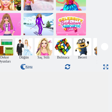
Tiktok divas
Barbie Melek
rbie peri stili
briaricore
Giydirme
Barbie
Ünlü Barbiecore
rbie Alışveriş
Snowboard
Estetik
Elbisesi
Elbisesi
Görünüm
Dekor
Düğün
Saç Stili
Bulmaca
Beceri
Yemek
yunları
pişirme
Koyu