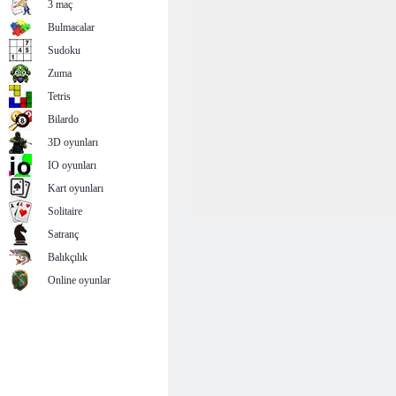
3 maç
Bulmacalar
Sudoku
Zuma
Tetris
Bilardo
3D oyunları
IO oyunları
Kart oyunları
Solitaire
Satranç
Balıkçılık
Online oyunlar