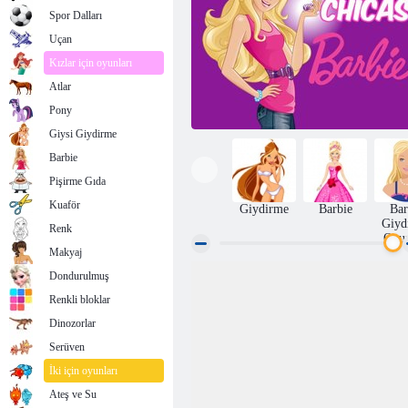
Spor Dalları
Uçan
Kızlar için oyunları
Atlar
Pony
Giysi Giydirme
Barbie
Pişirme Gıda
Kuaför
Giydirme
Barbie
Bar
Giyd
Renk
Oyun
Makyaj
Dondurulmuş
Barbie Barbie
Renkli bloklar
Dinozorlar
Serüven
İki için oyunları
Ateş ve Su