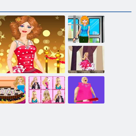
Barbie Trende
Barbie Rüya Evi
Maceraları
arbie Pasta
Barbie Hafıza
Barby
Süsleme
Barbie Parti Makyajı
Kartları
büyükanne