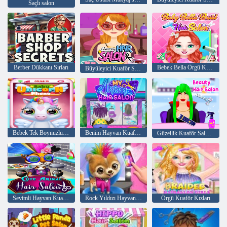
Saçlı salon
Berber Dükkanı Sırları
Bebek Bella Örgü Kuaför Salonu
Büyüleyici Kuaför Salonu
Bebek Tek Boynuzlu Telefon
Benim Hayvan Kuaför Salonum
Güzellik Kuaför Salonu
Sevimli Hayvan Kuaförü
Rock Yıldızı Hayvan Kuaför Salonu
Örgü Kuaför Kızları