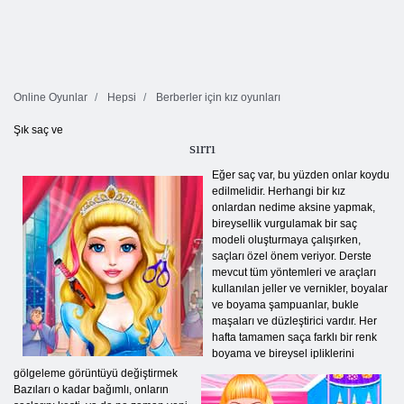
Online Oyunlar
Hepsi
Berberler için kız oyunları
Şık saç ve
sırrı
Eğer saç var, bu yüzden onlar koydu
edilmelidir. Herhangi bir kız
onlardan nedime aksine yapmak,
bireysellik vurgulamak bir saç
modeli oluşturmaya çalışırken,
saçları özel önem veriyor. Derste
mevcut tüm yöntemleri ve araçları
kullanılan jeller ve vernikler, boyalar
ve boyama şampuanlar, bukle
maşaları ve düzleştirici vardır. Her
hafta tamamen saça farklı bir renk
boyama ve bireysel ipliklerini
gölgeleme görüntüyü değiştirmek
Bazıları o kadar bağımlı, onların