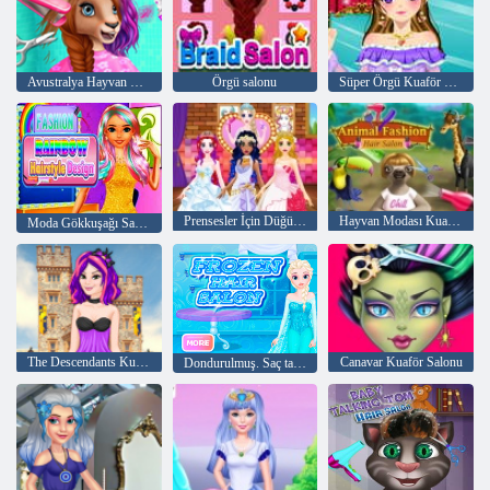
Avustralya Hayvan Kuaförü
Örgü salonu
Süper Örgü Kuaför HD
Prensesler İçin Düğün Kuaför
Hayvan Modası Kuaför Salonu
Moda Gökkuşağı Saç Modeli Tasarımı
The Descendants Kuaför
Canavar Kuaför Salonu
Dondurulmuş. Saç tasarım