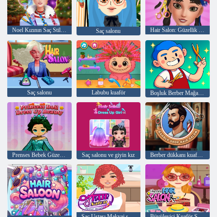
Noel Kızının Saç Stilisti
Hair Salon: Güzellik Salonu
Saç salonu
Saç salonu
Labubu kuaför
Boşluk Berber Mağazası
Prenses Bebek Güzel Giyin
Saç salonu ve giyin kız
Berber dükkanı kuaför salonu sim
Saç Ustası Makyaj sanatçısı
Büyüleyici Kuaför Salonu