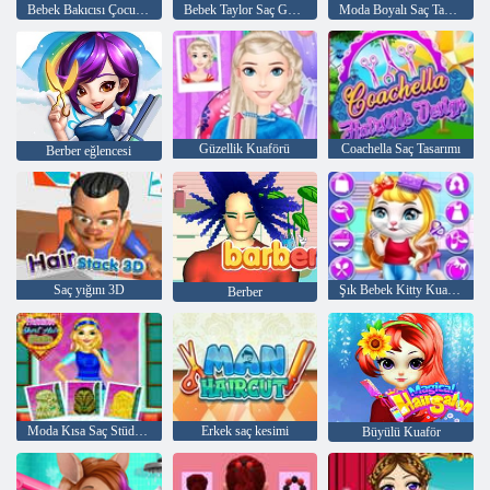
Bebek Bakıcısı Çocuk Kuaförü
Bebek Taylor Saç Günü
Moda Boyalı Saç Tasarımı
Güzellik Kuaförü
Coachella Saç Tasarımı
Berber eğlencesi
Saç yığını 3D
Şık Bebek Kitty Kuaför Salonu
Berber
Moda Kısa Saç Stüdyosu
Erkek saç kesimi
Büyülü Kuaför