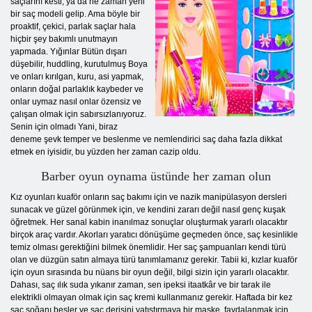
saçlarını kesti, ya da ne zaman yeni
bir saç modeli gelip. Ama böyle bir
proaktif, çekici, parlak saçlar hala
hiçbir şey bakımlı unutmayın
yapmada. Yığınlar Bütün dışarı
düşebilir, huddling, kurutulmuş Boya
ve onları kırılgan, kuru, asi yapmak,
onların doğal parlaklık kaybeder ve
onlar uymaz nasıl onlar özensiz ve
çalışan olmak için sabırsızlanıyoruz.
Senin için olmadı Yani, biraz
deneme şevk temper ve beslenme ve nemlendirici saç daha fazla dikkat
etmek en iyisidir, bu yüzden her zaman cazip oldu.
Barber oyun oynama üstünde her zaman olun
Kız oyunları kuaför onların saç bakımı için ve nazik manipülasyon dersleri
sunacak ve güzel görünmek için, ve kendini zararı değil nasıl genç kuşak
öğretmek. Her sanal kabin inanılmaz sonuçlar oluşturmak yararlı olacaktır
birçok araç vardır. Akorları yaratıcı dönüşüme geçmeden önce, saç kesinlikle
temiz olması gerektiğini bilmek önemlidir. Her saç şampuanları kendi türü
olan ve düzgün satın almaya türü tanımlamanız gerekir. Tabii ki, kızlar kuaför
için oyun sırasında bu nüans bir oyun değil, bilgi sizin için yararlı olacaktır.
Dahası, saç ılık suda yıkanır zaman, sen ipeksi itaatkâr ve bir tarak ile
elektrikli olmayan olmak için saç kremi kullanmanız gerekir. Haftada bir kez
saç soğanı besler ve saç derisini yatıştırmaya bir maske, faydalanmak için