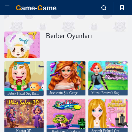
Berber Oyunları
Jessie'nin Şık Gerçek Saç Kesimleri
Müzik Festivali Saç Modelleri
Bebek Hazel Saç Bakımı
Kuaför 3D
Sevimli Fishtail Örgüler
Kedi Kuaför Salonu