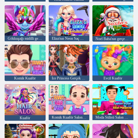
Gökkuşağı midilli gerçek saç kesimleri
Eliza'nın Neon Saç Modeli
Noel Baba'nın gerçek Saç Modelleri
Komik Kuaför
Ice Princess Gerçek Saç Modelleri
Evcil Kuaför
Komik Kuaför Salonları
Moda Stilisti Salon Makyajı
Kuaför