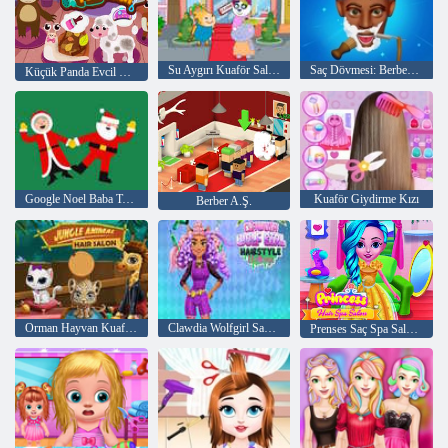
Su Aygırı Kuaför Salonu
Saç Dövmesi: Berber Dükkanı
Küçük Panda Evcil Hayvan Salonu
Google Noel Baba Takibi
Kuaför Giydirme Kızı
Berber A.Ş.
Orman Hayvan Kuaför Salonu
Clawdia Wolfgirl Saç Modeli Yarışması
Prenses Saç Spa Salonu