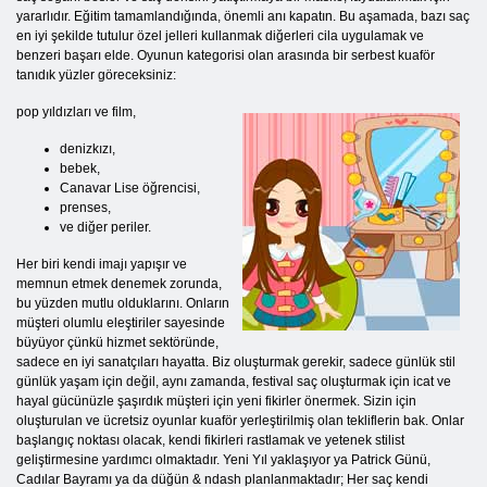
yararlıdır. Eğitim tamamlandığında, önemli anı kapatın. Bu aşamada, bazı saç
en iyi şekilde tutulur özel jelleri kullanmak diğerleri cila uygulamak ve
benzeri başarı elde. Oyunun kategorisi olan arasında bir serbest kuaför
tanıdık yüzler göreceksiniz:
pop yıldızları ve film,
denizkızı,
bebek,
Canavar Lise öğrencisi,
prenses,
ve diğer periler.
Her biri kendi imajı yapışır ve
memnun etmek denemek zorunda,
bu yüzden mutlu olduklarını. Onların
müşteri olumlu eleştiriler sayesinde
büyüyor çünkü hizmet sektöründe,
sadece en iyi sanatçıları hayatta. Biz oluşturmak gerekir, sadece günlük stil
günlük yaşam için değil, aynı zamanda, festival saç oluşturmak için icat ve
hayal gücünüzle şaşırdık müşteri için yeni fikirler önermek. Sizin için
oluşturulan ve ücretsiz oyunlar kuaför yerleştirilmiş olan tekliflerin bak. Onlar
başlangıç ​​noktası olacak, kendi fikirleri rastlamak ve yetenek stilist
geliştirmesine yardımcı olmaktadır. Yeni Yıl yaklaşıyor ya Patrick Günü,
Cadılar Bayramı ya da düğün & ndash planlanmaktadır; Her saç kendi