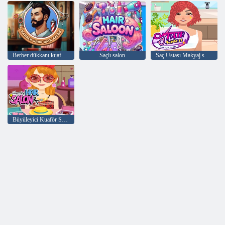
Berber dükkanı kuaför salonu sim
Saçlı salon
Saç Ustası Makyaj sanatçısı
Büyüleyici Kuaför Salonu