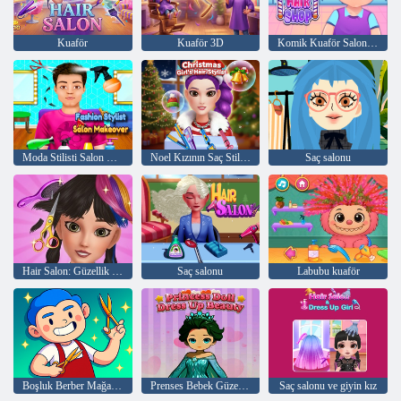
Kuaför
Kuaför 3D
Komik Kuaför Salonları
Moda Stilisti Salon Makyajı
Noel Kızının Saç Stilisti
Saç salonu
Hair Salon: Güzellik Salonu
Saç salonu
Labubu kuaför
Boşluk Berber Mağazası
Prenses Bebek Güzel Giyin
Saç salonu ve giyin kız