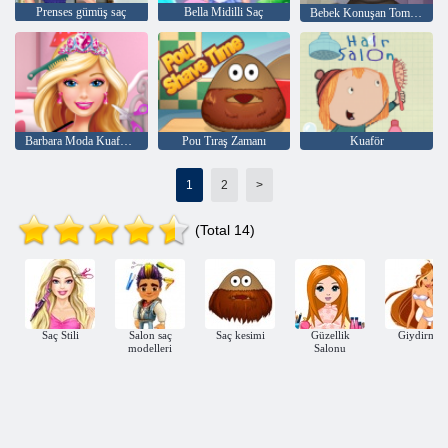
Prenses gümüş saç
Bella Midilli Saç
Bebek Konuşan Tom Kuaför
Barbara Moda Kuaför Salonu
Pou Tıraş Zamanı
Kuaför
1
2
>
(Total 14)
Saç Stili
Salon saç
Saç kesimi
Güzellik
Giydirme
modelleri
Salonu