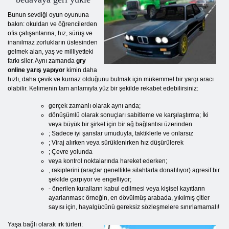
Bunun sevdiği oyun oyununa
bakın: okuldan ve öğrencilerden
ofis çalışanlarına, hız, sürüş ve
inanılmaz zorlukların üstesinden
gelmek alan, yaş ve milliyetteki
farkı siler. Aynı zamanda
gry
online yarış yapıyor
kimin daha
hızlı, daha çevik ve kurnaz olduğunu bulmak için mükemmel bir yargı aracı
olabilir. Kelimenin tam anlamıyla yüz bir şekilde rekabet edebilirsiniz:
gerçek zamanlı olarak aynı anda;
dönüşümlü olarak sonuçları sabitleme ve karşılaştırma; İki
veya büyük bir şirket için bir ağ bağlantısı üzerinden
; Sadece iyi şanslar umuduyla, taktiklerle ve onlarsız
; Viraj alırken veya sürüklenirken hız düşürülerek
; Çevre yolunda
veya kontrol noktalarında hareket ederken;
, rakiplerini (araçlar genellikle silahlarla donatılıyor) agresif bir
şekilde çarpıyor ve engelliyor;
- önerilen kuralların kabul edilmesi veya kişisel kayıtların
ayarlanması: örneğin, en dövülmüş arabada, yıkılmış çitler
sayısı için, hayalgücünü gereksiz sözleşmelere sınırlamamalı!
Yaşa bağlı olarak ırk türleri: