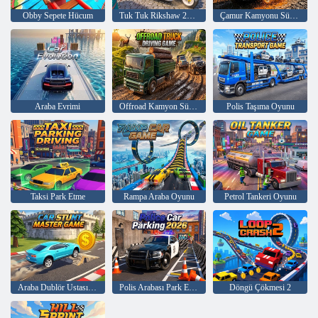
Obby Sepete Hücum
Tuk Tuk Rikshaw 2022
Çamur Kamyonu Sürüşü
Araba Evrimi
Offroad Kamyon Sürüş Oyunu
Polis Taşıma Oyunu
Taksi Park Etme
Rampa Araba Oyunu
Petrol Tankeri Oyunu
Araba Dublör Ustası Oyunu
Polis Arabası Park Etme 2026
Döngü Çökmesi 2