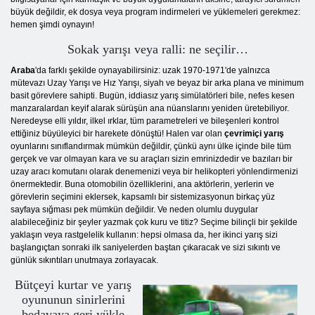
büyük değildir, ek dosya veya program indirmeleri ve yüklemeleri gerekmez:
hemen şimdi oynayın!
Sokak yarışı veya ralli: ne seçilir…
Araba
'da farklı şekilde oynayabilirsiniz: uzak 1970-1971'de yalnızca
mütevazı Uzay Yarışı ve Hız Yarışı, siyah ve beyaz bir arka plana ve minimum
basit görevlere sahipti. Bugün, iddiasız yarış simülatörleri bile, nefes kesen
manzaralardan keyif alarak sürüşün ana nüanslarını yeniden üretebiliyor.
Neredeyse elli yıldır, ilkel ırklar, tüm parametreleri ve bileşenleri kontrol
ettiğiniz büyüleyici bir harekete dönüştü! Halen var olan
çevrimiçi yarış
oyunlarını sınıflandırmak mümkün değildir, çünkü aynı ülke içinde bile tüm
gerçek ve var olmayan kara ve su araçları sizin emrinizdedir ve bazıları bir
uzay aracı komutanı olarak denemenizi veya bir helikopteri yönlendirmenizi
önermektedir. Buna otomobilin özelliklerini, ana aktörlerin, yerlerin ve
görevlerin seçimini eklersek, kapsamlı bir sistemizasyonun birkaç yüz
sayfaya sığması pek mümkün değildir. Ve neden olumlu duygular
alabileceğiniz bir şeyler yazmak çok kuru ve titiz? Seçime bilinçli bir şekilde
yaklaşın veya rastgelelik kullanın: hepsi olmasa da, her ikinci yarış sizi
başlangıçtan sonraki ilk saniyelerden baştan çıkaracak ve sizi sıkıntı ve
günlük sıkıntıları unutmaya zorlayacak.
Bütçeyi kurtar ve yarış
oyununun sinirlerini
bedavaya geri yükle