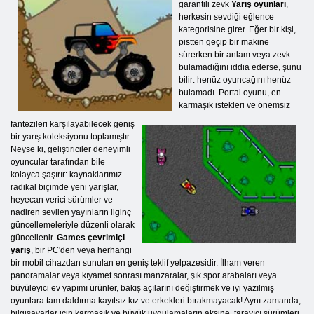
garantili zevk
Yarış oyunları
,
herkesin sevdiği eğlence
kategorisine girer. Eğer bir kişi,
pistten geçip bir makine
sürerken bir anlam veya zevk
bulamadığını iddia ederse, şunu
bilir: henüz oyuncağını henüz
bulamadı. Portal oyunu, en
karmaşık istekleri ve önemsiz
fantezileri karşılayabilecek geniş
bir yarış koleksiyonu toplamıştır.
Neyse ki, geliştiriciler deneyimli
oyuncular tarafından bile
kolayca şaşırır: kaynaklarımız
radikal biçimde yeni yarışlar,
heyecan verici sürümler ve
nadiren sevilen yayınların ilginç
güncellemeleriyle düzenli olarak
güncellenir.
Games çevrimiçi
yarış
, bir PC'den veya herhangi
bir mobil cihazdan sunulan en geniş teklif yelpazesidir. İlham veren
panoramalar veya kıyamet sonrası manzaralar, şık spor arabaları veya
büyüleyici ev yapımı ürünler, bakış açılarını değiştirmek ve iyi yazılmış
oyunlara tam daldırma kayıtsız kız ve erkekleri bırakmayacak! Aynı zamanda,
bilgisayarlar için karmaşık ve büyük uygulamaların aksine, tarayıcı sürümleri