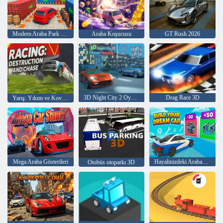
Modern Araba Park Etme Oyunu 2026
Araba Koşucusu
GT Rush 2026
3D Night City 2 Oyuncu Yarışı
Drag Race 3D
Yarış: Yıkım ve Kovalamaca
Mega Araba Gösterileri
Hayalinizdeki Arabayı Oluşturun
Otobüs otoparkı 3D