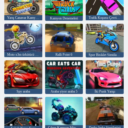
Yarış Canavar Kamyonları
Trafik Koşusu Çevrimiçi
Kamyon Denemeleri
Moto x3m ürkütücü toprak
Ralli Point 6
Spor Bisiklet Simülatörü Drift 3d
Spy araba
Araba yiyor araba 5
İki Punk Yarışı
Çılgın Kamyon Mücadelesi
Derby İmha Simülatörü