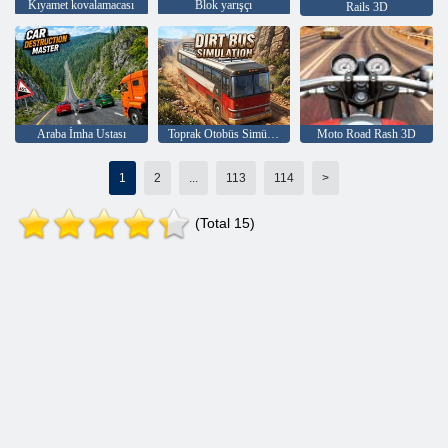
Kıyamet kovalamacası
Blok yarışçı
Rails 3D
Araba İmha Ustası
Toprak Otobüs Simülasyonu
Moto Road Rash 3D
1
2
...
113
114
>
(Total 15)