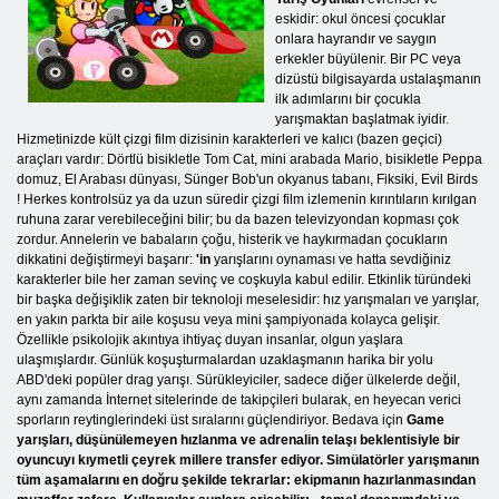
eskidir: okul öncesi çocuklar
onlara hayrandır ve saygın
erkekler büyülenir. Bir PC veya
dizüstü bilgisayarda ustalaşmanın
ilk adımlarını bir çocukla
yarışmaktan başlatmak iyidir.
Hizmetinizde kült çizgi film dizisinin karakterleri ve kalıcı (bazen geçici)
araçları vardır: Dörtlü bisikletle Tom Cat, mini arabada Mario, bisikletle Peppa
domuz, El Arabası dünyası, Sünger Bob'un okyanus tabanı, Fiksiki, Evil Birds
! Herkes kontrolsüz ya da uzun süredir çizgi film izlemenin kırıntıların kırılgan
ruhuna zarar verebileceğini bilir; bu da bazen televizyondan kopması çok
zordur. Annelerin ve babaların çoğu, histerik ve haykırmadan çocukların
dikkatini değiştirmeyi başarır:
'in
yarışlarını oynaması ve hatta sevdiğiniz
karakterler bile her zaman sevinç ve coşkuyla kabul edilir. Etkinlik türündeki
bir başka değişiklik zaten bir teknoloji meselesidir: hız yarışmaları ve yarışlar,
en yakın parkta bir aile koşusu veya mini şampiyonada kolayca gelişir.
Özellikle psikolojik akıntıya ihtiyaç duyan insanlar, olgun yaşlara
ulaşmışlardır. Günlük koşuşturmalardan uzaklaşmanın harika bir yolu
ABD'deki popüler drag yarışı. Sürükleyiciler, sadece diğer ülkelerde değil,
aynı zamanda İnternet sitelerinde de takipçileri bularak, en heyecan verici
sporların reytinglerindeki üst sıralarını güçlendiriyor. Bedava için
Game
yarışları, düşünülemeyen hızlanma ve adrenalin telaşı beklentisiyle bir
oyuncuyı kıymetli çeyrek millere transfer ediyor. Simülatörler yarışmanın
tüm aşamalarını en doğru şekilde tekrarlar: ekipmanın hazırlanmasından