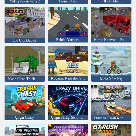
Yokuş yukarı yarış 2
Formül Ateş
İki Dublör
Rahibe Yarışçısı
Kargo Kamyonu: Euro Amerikan Turu
Old City Dublör
Kogama: Radyatör Yayları
Island Clean Truck Çöp Sim
Moto X3m Kış
Çılgın Chasy
Çılgın Sürüş: Şehir Punkı 2049
Drive ve Crash Korumalı Alanı