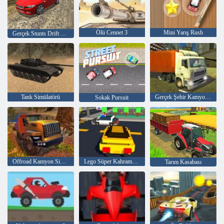
Ölü Cennet 3
Mini Yarış Rush
Gerçek Stunts Drift Araba Sürme 3d
Tank Simülatörü
Gerçek Şehir Kamyon Simülatörü
Sokak Pursuit
Offroad Kamyon Simülatörü Tepe Tırmanışı
Lego Süper Kahraman Yarışı
Tarım Kasabası