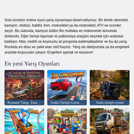
Size ücretsiz online oyun yarış oynamaya davet ediyoruz. Bir binek otomobil,
kamyon, otobüs, traktör, tren, motosiklet ya da motosiklet, ATV ve scooter
seçin. Bu sütunda, kamyon bütün filo mutlaka ve mükemmel durumda
doldurdu. Eğer ileriye taşımak ve patlamaya araçları seçmek için arabalar
bekliyor. Atlar, midilli ve boynuzlu at yarışında katılmaktadırlar ve bu da yarış.
Rockets en dolu ve yakıt alan sörf hazırız. Yarış da stadyumda ya da engebeli
arazide koşucuları çıkıyor. Engelleri aşmak ve kazanın!
En yeni Yarış Oyunları
Kıyamet Yarışı: Zombileri Ezin!
Araba Sürüşü Gösterileri
Arazi sürüşü oyunu