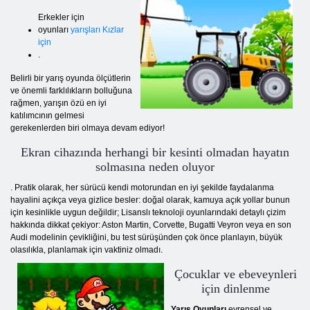
Erkekler için
oyunları
yarışları Kızlar
için
.
Belirli bir yarış oyunda ölçütlerin
ve önemli farklılıkların bolluğuna
rağmen, yarışın özü en iyi
katılımcının gelmesi
gerekenlerden biri olmaya devam ediyor!
Ekran cihazında herhangi bir kesinti olmadan hayatın
solmasına neden oluyor
. Pratik olarak, her sürücü kendi motorundan en iyi şekilde faydalanma
hayalini açıkça veya gizlice besler: doğal olarak, kamuya açık yollar bunun
için kesinlikle uygun değildir; Lisanslı teknoloji oyunlarındaki detaylı çizim
hakkında dikkat çekiyor: Aston Martin, Corvette, Bugatti Veyron veya en son
Audi modelinin çevikliğini, bu test sürüşünden çok önce planlayın, büyük
olasılıkla, planlamak için vaktiniz olmadı.
Çocuklar ve ebeveynleri
için dinlenme
Yarış Oyunları
evrensel ve