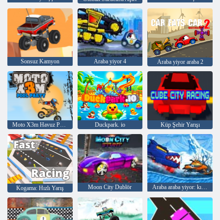
Sonsuz Kamyon
Araba yiyor 4
Araba yiyor araba 2
Moto X3m Havuz Partisi
Duckpark. io
Küp Şehir Yarışı
Moon City Dublör
Araba araba yiyor: kış macera
Kogama: Hızlı Yarış