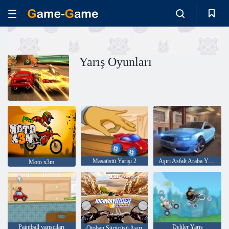
Yarış Oyunları
Masaüstü Yarışı 2
Aşırı Asfalt Araba Yarışı
Moto x3m
Paintball yarışçıları
Deliler Yarış
Otoban Sürücüsü Aşırı