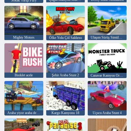
Sokak Yarışı Fury
Mighty Motors
Ulaşım Sürüş Simülatörü
Öfke Yolu Çöl Saldırısı
Bisiklet acele
Şehir Araba Stunt 2
Canavar Kamyon Orman Teslimi
Araba yiyor araba deniz macera
Kargo Kamyonu 18
Uçucu Araba Stunt 4