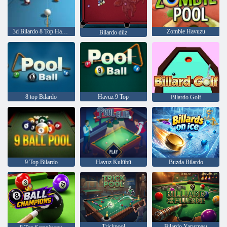
3d Bilardo 8 Top Havuzu
Zombie Havuzu
Bilardo düz
8 top Bilardo
Havuz 9 Top
Bilardo Golf
9 Top Bilardo
Havuz Kulübü
Buzda Bilardo
Trickpool
Bilardo Yarışması