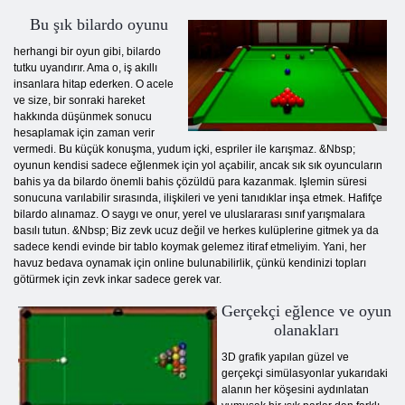
Bu şık bilardo oyunu
herhangi bir oyun gibi, bilardo
tutku uyandırır. Ama o, iş akıllı
insanlara hitap ederken. O acele
ve size, bir sonraki hareket
hakkında düşünmek sonucu
hesaplamak için zaman verir
vermedi. Bu küçük konuşma, yudum içki, espriler ile karışmaz. &Nbsp;
oyunun kendisi sadece eğlenmek için yol açabilir, ancak sık sık oyuncuların
bahis ya da bilardo önemli bahis çözüldü para kazanmak. Işlemin süresi
sonucuna varılabilir sırasında, ilişkileri ve yeni tanıdıklar inşa etmek. Hafifçe
bilardo alınamaz. O saygı ve onur, yerel ve uluslararası sınıf yarışmalara
basılı tutun. &Nbsp; Biz zevk ucuz değil ve herkes kulüplerine gitmek ya da
sadece kendi evinde bir tablo koymak gelemez itiraf etmeliyim. Yani, her
havuz bedava oynamak için online bulunabilirlik, çünkü kendinizi topları
götürmek için zevk inkar sadece gerek var.
Gerçekçi eğlence ve oyun
olanakları
3D grafik yapılan güzel ve
gerçekçi simülasyonlar yukarıdaki
alanın her köşesini aydınlatan