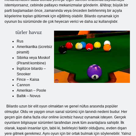
istemiyorsanız, cebinde patlayıcı mekanizmalar gönderin. &Nbsp; büyük bir
parti başlamadan önce, zamanında veya önceden belirlenmiş bir açıyla
köşelerine topları götürmek için eğitilmiş olabilir. Bilardo oynamak için
oyunun bu sürümünde de çok heyecan verici ve daha az kullanışlıdır.
türler havuz
Rus
Amerikantka (ücretsiz
piramit)
Sibirka veya Moskof
(Piramit kombine)
İngilizce bilardo –
Snooker
Fince – Kaisa
Cannon
Amerikan – Poole
Baltık – Novus
Bilardo uzun bir elit oyun olmaktan ve genel nüfus arasında popüler
olmuştur. Oldu ve yaygın onun sanal sürümü için tanındı nedeni budur. Her
geçen gün daha fazla olur online ücretsiz havuz oynamak isteyen. Gerçek
oyunların bilgisayar sürümleri tarafından zevk tüm avantajlara sahiptir. İlk
olarak, kapalı insanlar için, tabii ki, belirleyici faktör olduğunu, evden dışarı
yere gitmek gerekmez. Aynı oyun için bir ortak bulmak için söylenebilir. Yalnız