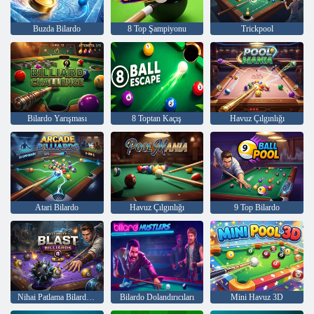
Buzda Bilardo
8 Top Şampiyonu
Trickpool
Bilardo Yarışması
8 Toptan Kaçış
Havuz Çılgınlığı
Atari Bilardo
Havuz Çılgınlığı
9 Top Bilardo
Nihai Patlama Bilardo 4
Bilardo Dolandırıcıları
Mini Havuz 3D