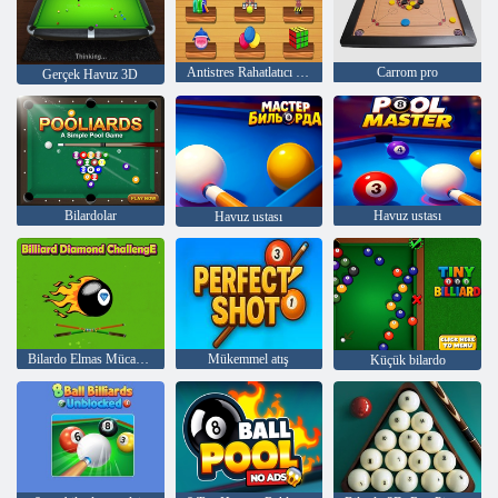
Antistres Rahatlatıcı Oyun
Carrom pro
Gerçek Havuz 3D
Bilardolar
Havuz ustası
Havuz ustası
Bilardo Elmas Mücadelesi
Mükemmel atış
Küçük bilardo