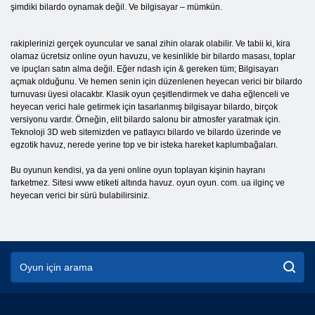
şimdiki bilardo oynamak değil. Ve bilgisayar – mümkün.
rakiplerinizi gerçek oyuncular ve sanal zihin olarak olabilir. Ve tabii ki, kira
olamaz ücretsiz online oyun havuzu, ve kesinlikle bir bilardo masası, toplar
ve ipuçları satın alma değil. Eğer ndash için & gereken tüm; Bilgisayarı
açmak olduğunu. Ve hemen senin için düzenlenen heyecan verici bir bilardo
turnuvası üyesi olacaktır. Klasik oyun çeşitlendirmek ve daha eğlenceli ve
heyecan verici hale getirmek için tasarlanmış bilgisayar bilardo, birçok
versiyonu vardır. Örneğin, elit bilardo salonu bir atmosfer yaratmak için.
Teknoloji 3D web sitemizden ve patlayıcı bilardo ve bilardo üzerinde ve
egzotik havuz, nerede yerine top ve bir isteka hareket kaplumbağaları.
Bu oyunun kendisi, ya da yeni online oyun toplayan kişinin hayranı
farketmez. Sitesi www etiketi altında havuz. oyun oyun. com. ua ilginç ve
heyecan verici bir sürü bulabilirsiniz.