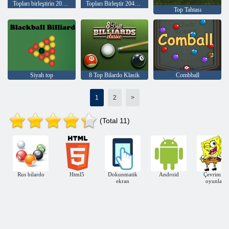
Topları birleştirin 2048: Bilardo!
Topları Birleştir 2048 Bilardo!
Top Tahtası
Siyah top
8 Top Bilardo Klasik
Combball
1
2
>
(Total 11)
Rus bilardo
Html5
Dokunmatik
Android
Çevrimiçi
ekran
oyunlar