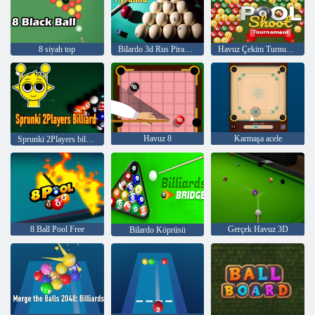
8 siyah top
Bilardo 3d Rus Piramidi
Havuz Çekim Turnuvası
Havuz 8
Karmaşa acele
Sprunki 2Players bilardo
8 Ball Pool Free
Gerçek Havuz 3D
Bilardo Köprüsü