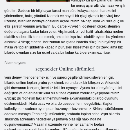
yumuşak bir ışık parlar dan farklı
bir görüş açısı altında masa ve ışık
görelim. Sadece bir bilgisayar faresi manipüle kolayca topun hareketini
yönlendiren, bakış yönünü izlemek ve hayali bir çizgi çizmek için viraj bez
üzerine, istenilen noktaya gözlerini açabilirsiniz. &Nbsp; Aynı kol size güç ve
etki işaretin yönünü ayarlayın. Bu darbe kuvvetini gösteren ölçek istenilen
değere ulaşana kadar tutun yeter. Alışılmadık bir yol hafif rahatsızlığa neden
olabilir sadece ilk kontrol etmek, ama oldukça hızlı olabilir eylem bu yönteme
alışmak. &Nbsp; elbette, her zaman avuçlarla işaretin düzgün bir yüzey, bir
masa ve topları şiddetine kapağın pürüzleri hissetmek için bir zevk, ama biz
bilardo oyunları size bir ücret ya da bir kulüp kartı gerektirmez.
nbsp;
Bilardo oyunu
seçenekler Online sürümleri
yeni deneyimler denemek için ve süreci çeşitlendirmek isteyenler için,
bilardo online topları grubu yok etmek zorunda ek bir bileşen ve Arkanoid
gibi davranan karışımı, ücretsiz teklifler oynayın. Ayrıca bu küre yörüngesini
değiştirir ve onları halsiz kılar su altında oyunun zorluklar yaşayabilirsiniz.
&Nbsp; Bu Yönetim takılar memnuniyetle akvaryumdaki bilardo oyununu
göstermektedir. Hala uzay ve bilardo gezegenlerin geçebiliriz. Başka
katlediyorlar, sadece oyun puan kazanıyor, kazanırsınız. &Nbsp; sürüklenen
ederken masaya Fena değil mücadele, arabada topları cebe. Aşırı bilardo
sırasında adrenalin nedetskiy yaşamaya olasılığı hakkında ne
düşünüyorsunuz? Masanın üzerinde yerine her zamanki topları
mekanizmasını saatli bomba yerleşti. Eğer sürecin ortasında zayıflamaya