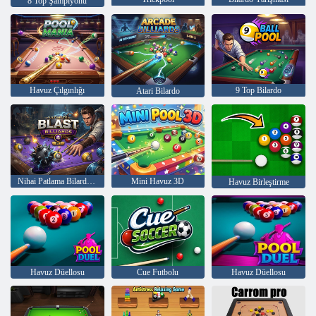
8 Top Şampiyonu
Havuz Çılgınlığı
9 Top Bilardo
Atari Bilardo
Nihai Patlama Bilardo 4
Mini Havuz 3D
Havuz Birleştirme
Havuz Düellosu
Cue Futbolu
Havuz Düellosu