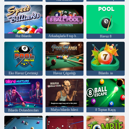
Hız Bilardo
Arkadaşlarla 8 top havuzu
Havuz 8
Eko Havuz Çevrimiçi
Havuz Çılgınlığı
Bilardo. io
Mafya bilardo hileci
8 Toptan Kaçış
Bilardo Dolandırıcıları