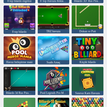
8 top bilardo engelsiz
8 Top Havuzu Reklam Yok
Bilardo 3D: Rus Piramidi
TRZ havuzu
Dokun ve Putt
8 top bilardo
Havuz birleştirme mani
Küçük bilardo
Sualtı Amaç
Bilardo 3d Rus Piramidi
Pool Legends Pro Masters
Sınırsız Kartı Havuzu