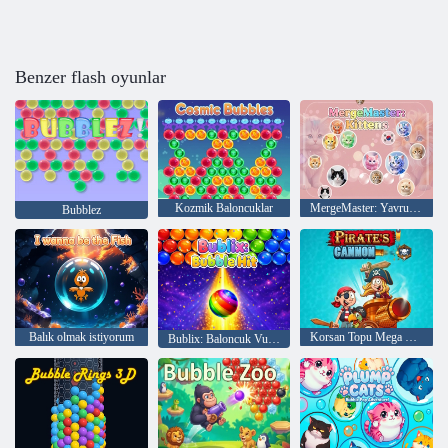
Benzer flash oyunlar
Kozmik Baloncuklar
MergeMaster: Yavru Kediler
Bubblez
Balık olmak istiyorum
Korsan Topu Mega Bir Savaş
Bublix: Baloncuk Vuruşu