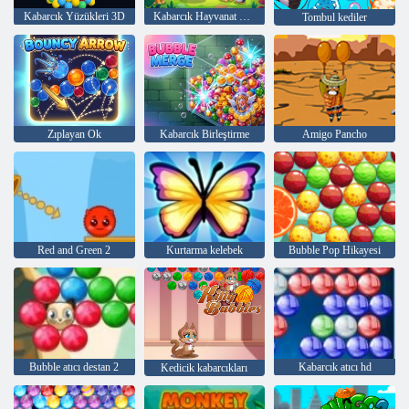
Kabarcık Yüzükleri 3D
Kabarcık Hayvanat Bahçesi
Tombul kediler
Zıplayan Ok
Kabarcık Birleştirme
Amigo Pancho
Red and Green 2
Kurtarma kelebek
Bubble Pop Hikayesi
Bubble atıcı destan 2
Kabarcık atıcı hd
Kedicik kabarcıkları