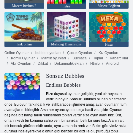
Macera kitabım 2
Meyve Bağlantı
Tetra
Tank online
Mahjong Dimensions
Hexa
Online Oyunlar
bubble oyunları
Çocuk Oyunları
Kız Oyunları
Komik Oyunlar
Mantık oyunları
Bulmaca
Toplar
Kabarcıklar
Akıl Oyunları
Dikkat
Dokunmatik ekran
Html5
Android
Sonsuz Bubbles
Endless Bubbles
Bize duyusal oyunlar geliştirir, yeni bir heyecan
verici bir oyun Sonsuz Bubbles bilinen bir firmadır
önce. Bu oyun farkındalık ve istihbarat geliştirmeyi amaçlayan oyunların tüm
avantajlarını birleştirir. Arsa her oyuncuya oldukça basit ve açıktır. Oyunun
başında biz hangi farklı renklerdeki topları vardır size oyun alanı bkz. Üst,
onların keyfi bir konuma sahip yeni bir satırdan belli bir süre kez. Alanın alt
tek boncuk görünecektir anda, aynı zamanda renk var. Bizim görevimiz hızla
durumu inceleyerek ve o onun gibi benzeri bir dizi ile oluşturduğu topu