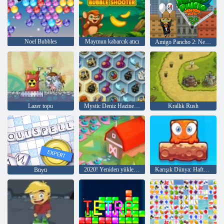
Noel Bubbles
Maymun kabarcık atıcı
Amigo Pancho 2: New York Partisi
Lazer topu
Mystic Deniz Hazineleri
Krallık Rush
2020! Yeniden yüklenmiş
Karışık Dünya: Hafta Sonu
Büyü