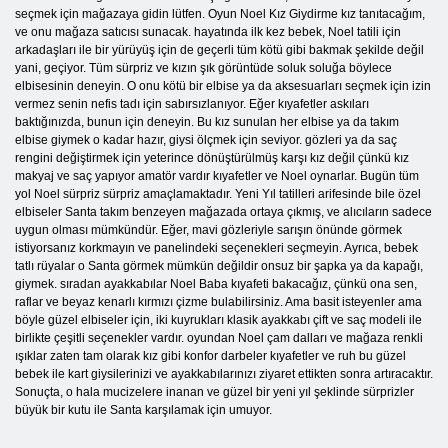
seçmek için mağazaya gidin lütfen. Oyun Noel Kız Giydirme kız tanıtacağım,
ve onu mağaza satıcısı sunacak. hayatında ilk kez bebek, Noel tatili için
arkadaşları ile bir yürüyüş için de geçerli tüm kötü gibi bakmak şekilde değil
yani, geçiyor. Tüm sürpriz ve kızın şık görüntüde soluk soluğa böylece
elbisesinin deneyin. O onu kötü bir elbise ya da aksesuarları seçmek için izin
vermez senin nefis tadı için sabırsızlanıyor. Eğer kıyafetler askıları
baktığınızda, bunun için deneyin. Bu kız sunulan her elbise ya da takım
elbise giymek o kadar hazır, giysi ölçmek için seviyor. gözleri ya da saç
rengini değiştirmek için yeterince dönüştürülmüş karşı kız değil çünkü kız
makyaj ve saç yapıyor amatör vardır kıyafetler ve Noel oynarlar. Bugün tüm
yol Noel sürpriz sürpriz amaçlamaktadır. Yeni Yıl tatilleri arifesinde bile özel
elbiseler Santa takım benzeyen mağazada ortaya çıkmış, ve alıcıların sadece
uygun olması mümkündür. Eğer, mavi gözleriyle sarışın önünde görmek
istiyorsanız korkmayın ve panelindeki seçenekleri seçmeyin. Ayrıca, bebek
tatlı rüyalar o Santa görmek mümkün değildir onsuz bir şapka ya da kapağı,
giymek. sıradan ayakkabılar Noel Baba kıyafeti bakacağız, çünkü ona sen,
raflar ve beyaz kenarlı kırmızı çizme bulabilirsiniz. Ama basit isteyenler ama
böyle güzel elbiseler için, iki kuyrukları klasik ayakkabı çift ve saç modeli ile
birlikte çeşitli seçenekler vardır. oyundan Noel çam dalları ve mağaza renkli
ışıklar zaten tam olarak kız gibi konfor darbeler kıyafetler ve ruh bu güzel
bebek ile kart giysilerinizi ve ayakkabılarınızı ziyaret ettikten sonra artıracaktır.
Sonuçta, o hala mucizelere inanan ve güzel bir yeni yıl şeklinde sürprizler
büyük bir kutu ile Santa karşılamak için umuyor.