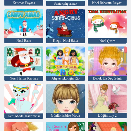
Krismas Fayans
Noel Baba'nın Rüyası
Santa çalıştırmak
Noel Baba
Kızgın Noel Baba
Noel Çizim
Noel Hafıza Kartları
Alışverişkoliğin Rio
Bebek Ela Saç Günü
Günlük Elbise Moda
Düğün Lily 2
Kedi Moda Tasarımcısı