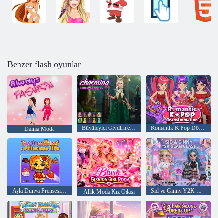
Benzer flash oyunlar
Büyüleyici Giydirme ve Makyaj
Romantik K Pop Dönüşümü
Daima Moda
Ayla Dünya Prensesi'nin hayatı
Sid ve Ginny Y2K Glam Çatışması
Allık Moda Kız Odası