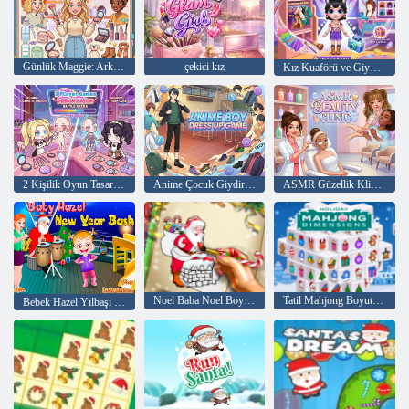
Günlük Maggie: Arkadaşlık Değişimi
çekici kız
Kız Kuaförü ve Giydirme
2 Kişilik Oyun Tasarım Salonu
Anime Çocuk Giydirme Oyunu
ASMR Güzellik Kliniği
Noel Baba Noel Boyama
Tatil Mahjong Boyutları
Bebek Hazel Yılbaşı Bash