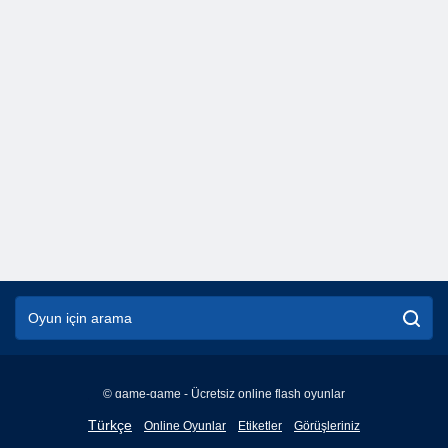
© game-game - Ücretsiz online flash oyunlar
English
Türkçe
Online Oyunlar
Etiketler
Görüşleriniz