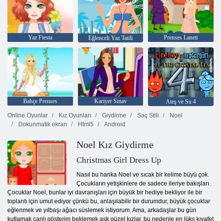
Yaz Fiesta
Prenses Laneti
Eğlenceli Yaz Tatili
Bahçe Prenses
Kariyer Sınav
Ateş ve Su 4
Online Oyunlar
Kız Oyunları
Giydirme
Saç Stili
Noel
Dokunmatik ekran
Html5
Android
Noel Kız Giydirme
Christmas Girl Dress Up
Nasıl bu harika Noel ve sıcak bir kelime büyü çok.
Çocukların yetişkinlere de sadece ileriye bakışları.
Çocuklar Noel, bunlar iyi davranışları için büyük bir hediye bekliyor ile bir
toplantı için umut ediyor çünkü bu, anlaşılabilir bir durumdur, büyük çocuklar
eğlenmek ve yılbaşı ağacı süslemek istiyorum. Ama, arkadaşlar bu gün
kutlamak canlı gösterim beklemek aşk güzel kızlar, bu nedenle en lüks kıyafet