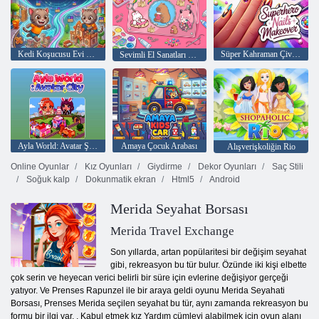
Kedi Koşucusu Evi Dekore Et
Süper Kahraman Çivi Makyajı
Sevimli El Sanatları Laboratuvarı
Ayla World: Avatar Şehri
Amaya Çocuk Arabası
Alışverişkoliğin Rio
Online Oyunlar
Kız Oyunları
Giydirme
Dekor Oyunları
Saç Stili
Soğuk kalp
Dokunmatik ekran
Html5
Android
Merida Seyahat Borsası
Merida Travel Exchange
Son yıllarda, artan popülaritesi bir değişim seyahat
gibi, rekreasyon bu tür bulur. Özünde iki kişi elbette
çok serin ve heyecan verici belirli bir süre için evlerine değişiyor gerçeği
yatıyor. Ve Prenses Rapunzel ile bir araya geldi oyunu Merida Seyahati
Borsası, Prenses Merida seçilen seyahat bu tür, aynı zamanda rekreasyon bu
formu bir ilgi var. , Kabul etmek kız Yardım cümleyi alabilmek için oyun alanı