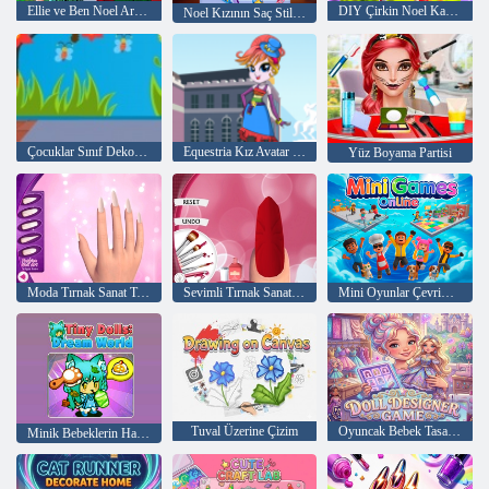
Ellie ve Ben Noel Arifesi
DIY Çirkin Noel Kazak
Noel Kızının Saç Stilisti
Çocuklar Sınıf Dekorasyon
Equestria Kız Avatar Maker
Yüz Boyama Partisi
Moda Tırnak Sanat Tasarımları Oyunu
Sevimli Tırnak Sanatı Tasarımları Oyunu 3D
Mini Oyunlar Çevrimiçi
Tuval Üzerine Çizim
Oyuncak Bebek Tasarımcısı Oyunu
Minik Bebeklerin Hayal Dünyası