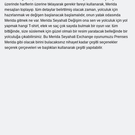
üzerinde harflerin üzerine tıklayarak gerekir fareyi kullanarak, Merida
mesajları toplayıp. tüm detaylar belirtilmiş olacak zaman, yolculuk için
hazırlanmak ve değişen başlanacak başlamalıdır, onun yatak odasında
Merida gitmek ne var. Merida Seyahati Değişim ona sen ve yolculuk için yol
yapmak hangi T-shirt, etek ve saç çok sayıda bulmak bir oyun var. tüm
bittiğinde, size süslemek için güzel olmalı bir resim yaratacak belleğinde bir
yolculuğa çıkabilirsiniz. Bu Merida Seyahati Exchange oyunumuzu Prenses
Merida gibi olacak birini bulacaksınız nihayet kadar çeşitli seçenekler
seçerek çerçeveleri ve başlıkları kullanarak çeşitli yapılabilir.