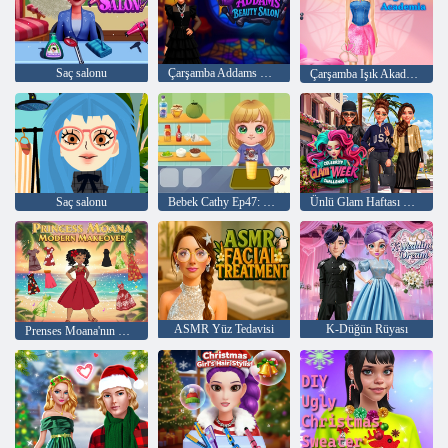
Saç salonu
Çarşamba Addams Güzellik Salonu
Çarşamba Işık Akademisi
Saç salonu
Bebek Cathy Ep47: Güzel İçecekler
Ünlü Glam Haftası Yarışması
ASMR Yüz Tedavisi
K-Düğün Rüyası
Prenses Moana'nın Modern Görünümü