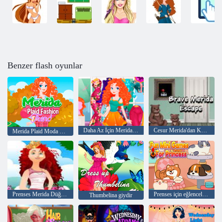
Benzer flash oyunlar
Daha Az İçin Merida Elbisesi
Cesur Merida'dan Kaçış
Merida Plaid Moda Trendleri
Prenses Merida Düğünü
Prenses için eğlenceli mini oyunlar
Thumbelina giydir