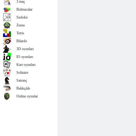
3 maç
Bulmacalar
Sudoku
Zuma
Tetris
Bilardo
3D oyunları
IO oyunları
Kart oyunları
Solitaire
Satranç
Balıkçılık
Online oyunlar