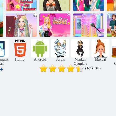
Boyfriend Kız
Kızkardeşler
Makyajı
Askeri Stil Hafta
gece dışarı
Ka
Ariel Yeni Yıl
Yanan adam saç
Aşk Bulucu
Yeni Saç
modelleri
Profili
Modelleri
An
matik
Html5
Android
Servis
Manken
Makyaj
ran
Oyunları
O
(Total 10)