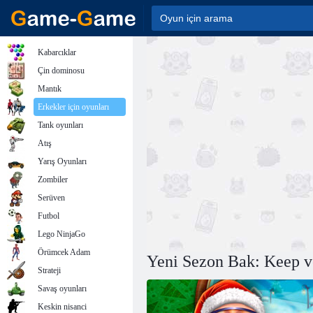
Kabarcıklar
Çin dominosu
Mantık
Erkekler için oyunları
Tank oyunları
Atış
Yarış Oyunları
Zombiler
Serüven
Futbol
Lego NinjaGo
Örümcek Adam
Yeni Sezon Bak: Keep v
Strateji
Savaş oyunları
Keskin nisanci