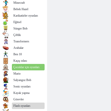
Minecraft
Bebek Hazel
Karikatürler oyunları
Eğitsel
Sünger Bob
Çiftlik
Transformers
Arabalar
Ben 10
Kaçış odası
Çocuklar için oyunları
Mario
Salyangoz Bob
Sonic oyunları
Kayak yapma
Görevler
Flash oyunları