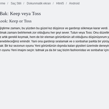
irme
Saç Stili
Dokunmatik ekran
Html5
Android
Bak: Keep veya Toss
Kelebek Kyodai
HD
Renkli bloklar
Kare Yığınlama
ook: Keep or Toss
ştirme zamanı, bu yüzden bu güzel kız düşünce ve gardırop sökmeye karar verdi. Sezo
 atmak zamanı belirlemek zor olduğunu her şeyi sever. Tutun veya Toss: Onu düzeltm
 kız artık gerekli koymak, hem de bir eleman görüntünün alt olduğunu düşünüyorum yaz
güvenebileceğiniz emindir. Yani ona gardırop sıralamak ve o sonbahar parkta bir yür
mak: Bir kız sezonun oyunu Yeni görüntünün dışında kalan giysileri üzerinde deneyin
 oyunu Yeni imajını seçin: tutmak ya da bir saç bizim fashionistas ve sonbahar için