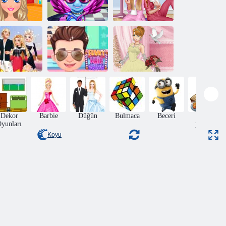
Gökkuşağı
midilli gerçek
Prensesler pj
lp ponponları
saç kesimleri
parti
ında Eşleşme
Komik Kuaför
Düğün Lily 2
Dekor
Barbie
Düğün
Bulmaca
Beceri
Yemek
yunları
pişirme
Koyu