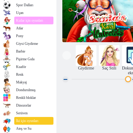
Spor Dalları
Uçan
Kızlar için oyunları
Atlar
Pony
Giysi Giydirme
Barbie
Pişirme Gıda
Kuaför
Giydirme
Saç Stili
Dokun
ek
Renk
Makyaj
Dondurulmuş
Noel Baba'nın gerçek Saç Modelleri
Renkli bloklar
Dinozorlar
Serüven
İki için oyunları
Ateş ve Su