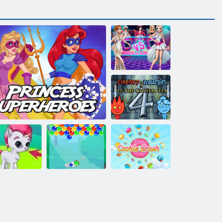
Moda savaş
Ateş ve Su 4
Kabarcık
Kurabiye ezmesi
barcık Gemes
Prenses Süper Kahramanlar
Charms
2