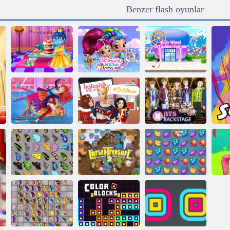
Benzer flash oyunlar
Doğum Günü
Parlatıcı ve
Alışverişkoliği:
Partisi İçinde
Parlatıcı Giydir
Tokyo
InstaGirls Noel
BTS Sahne
Kış Buz Pateni
Giydir
Arkası
Kelebek Kyodai
Lanetli Hazine 2
Fruit Crush
Ka