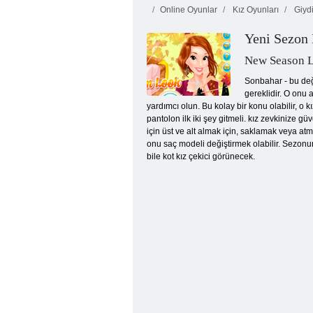
Online Oyunlar
Kız Oyunları
Giyd
Yeni Sezon 
New Season L
Sonbahar - bu deği
gereklidir. O onu
yardımcı olun. Bu kolay bir konu olabilir, o
Bebek Hazel Kış Modası
pantolon ilk iki şey gitmeli. kız zevkinize 
için üst ve alt almak için, saklamak veya at
onu saç modeli değiştirmek olabilir. Sezonun
bile kot kız çekici görünecek.