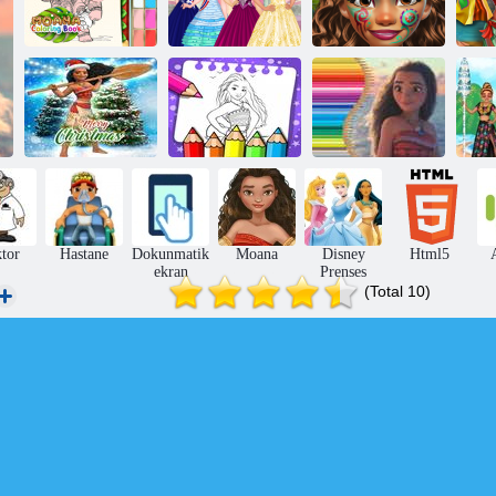
Uluslararası
Kraliyet
Moana Boyama
Güzellik
Egzotik Prenses
Eg
Kitabı
Yarışması
Makyajı
Rea
Moana Noel
Moana Boyama
Moana için
Ma
Kazak
Kitabı
Boyama Kitabı
tor
Hastane
Dokunmatik
Moana
Disney
Html5
ekran
Prenses
(Total 10)