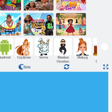
Mia Tatlı
zotik Prenses
Tropikal On Altı
life Alışveriş
Eğlenceli Maç 3
Parti
Prenses
Prenses
Prensesler
Moana'nın
ceraya Hazır
Kraliyet Vs
Modern
Randevu
Yıldız
Görünümü
Android
Giydirme
Servis
Manken
Makyaj
Dekor
Oyunları
Oyunları
Koyu