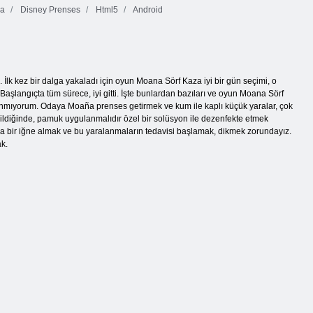
a
Disney Prenses
Html5
Android
 İlk kez bir dalga yakaladı için oyun Moana Sörf Kaza iyi bir gün seçimi, o
 Başlangıçta tüm sürece, iyi gitti. İşte bunlardan bazıları ve oyun Moana Sörf
sanmıyorum. Odaya Moaña prenses getirmek ve kum ile kaplı küçük yaralar, çok
ildiğinde, pamuk uygulanmalıdır özel bir solüsyon ile dezenfekte etmek
ça bir iğne almak ve bu yaralanmaların tedavisi başlamak, dikmek zorundayız.
k.