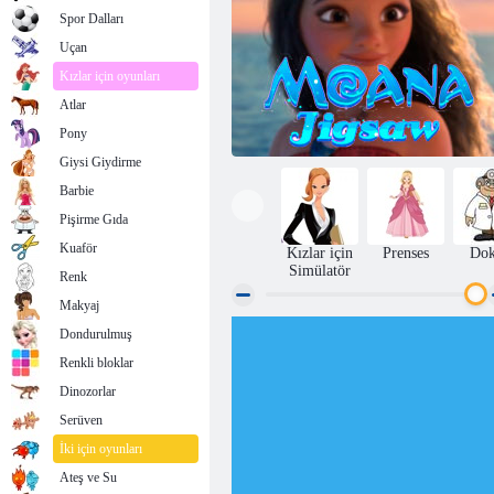
Spor Dalları
Uçan
Kızlar için oyunları
Atlar
Pony
Giysi Giydirme
Barbie
Pişirme Gıda
Kuaför
Kızlar için
Prenses
Dok
Simülatör
Renk
Makyaj
Dondurulmuş
Moana Yapboz
Renkli bloklar
Dinozorlar
Serüven
İki için oyunları
Ateş ve Su