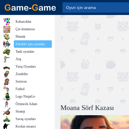
Kabarcıklar
Çin dominosu
Mantık
Erkekler için oyunları
Tank oyunları
Atış
Yarış Oyunları
Zombiler
Serüven
Futbol
Lego NinjaGo
Örümcek Adam
Moana Sörf Kazası
Strateji
Savaş oyunları
Keskin nisanci