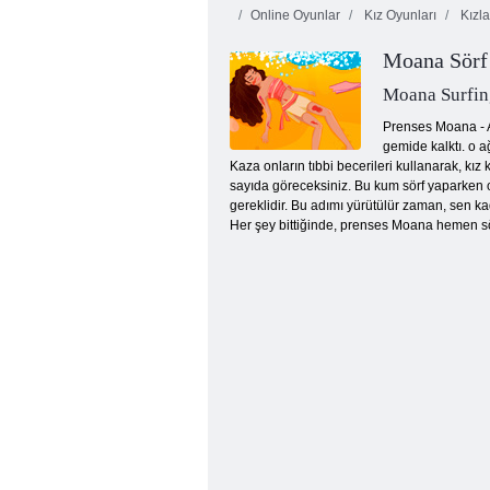
Online Oyunlar
Kız Oyunları
Kızla
Moana Sörf
Moana Surfin
Prenses Moana - Av
gemide kalktı. o a
Kaza onların tıbbi becerileri kullanarak, k
Doktor Bakımı: Dream Hastanesi
sayıda göreceksiniz. Bu kum sörf yaparken o
gereklidir. Bu adımı yürütülür zaman, sen k
Her şey bittiğinde, prenses Moana hemen sö