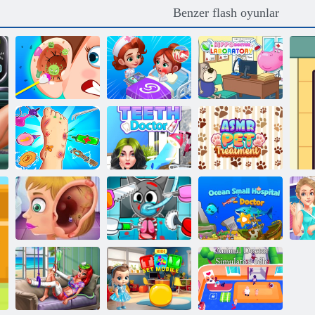
Benzer flash oyunlar
Kulak kiri
Hastane Game
Hippo Doktor
kliniği
Happy Clinic
Laboratuvarı
Ayak doktor acil
ASMR PET
bakımı
Diş Doktor
Tedavisi
Kulakları tedavi
Okyanus Küçük
eden çocuk
Sprunki ameliyat
Hastane
K
doktoru
olur
Doktoru