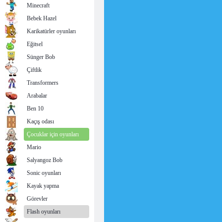
Minecraft
Bebek Hazel
Karikatürler oyunları
Eğitsel
Sünger Bob
Çiftlik
Transformers
Arabalar
Ben 10
Kaçış odası
Çocuklar için oyunları
Mario
Salyangoz Bob
Sonic oyunları
Kayak yapma
Görevler
Flash oyunları