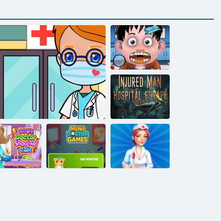
Çocuklar için
küçük diş
hekimi 2
Yaralı erkek
hastane kaçışı
Hiper Hemşire:
emik Doktor
Mini Doktor
Hastane
Omuz Kılıfı
Toca Avatar Hastanem
Oyunları
Oyunları