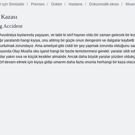
r için Simülatör
Prenses
Doktor
Hastane
Dokunmatik ekran
Moan
Hayvan Doktor
 Kazası
Deniz Prensesi
Çocuk oyuncak
Simülatörü:
Şifa Yolculuğu
seti mobil
Boşta
g Accident
ustralya kıyılarında yaşayan, ve tabii ki sörf hayran oldu bir zaman gelecek bir kız.
ğır yaralandı hangi kıyıya, onu atılmış bir güçle onun dengesini ve dalgalar kaybetti
ız kurtulmak zorundayız. Ama ameliyat gibi ciddi bir şey yapmak zorunda olduğunu 
yunda Olay Moaña oku işaret hangi bir bezle temizlenmesi gerekir. yaralar sildi ed
adar yakın sıva ve küçük kesikler almalıdır. Ancak daha büyük yaralar yüzden olduk
rf devam etmek için kıyıya gidip umarım daha fazla onunla herhangi bir kaza olaca