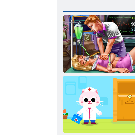
Uyuyan Güzel'i Kurtarın