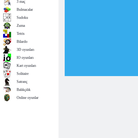
3 maç
Bulmacalar
Sudoku
Zuma
Tetris
Bilardo
3D oyunları
IO oyunları
Kart oyunları
Solitaire
Satranç
Balıkçılık
Online oyunlar