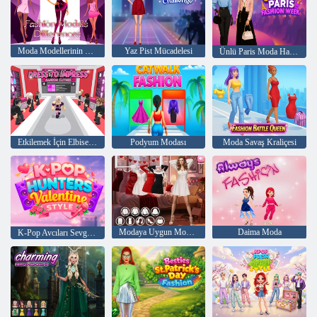
Moda Modellerinin Farkları
Yaz Pist Mücadelesi
Ünlü Paris Moda Haftası
Etkilemek İçin Elbise: Rastgele Kıyafetler
Podyum Modası
Moda Savaş Kraliçesi
Modaya Uygun Moda: Sevgililer Günü Bölüm 3
Daima Moda
K-Pop Avcıları Sevgililer Günü Tarzı