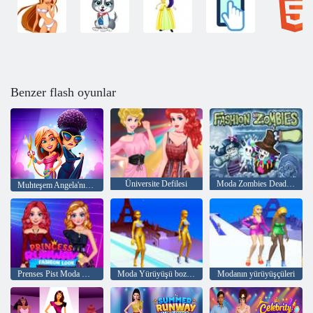
Benzer flash oyunlar
Üniversite Defilesi
Moda Zombies Dead The Dash
Muhteşem Angela'nın Moda Ateşi
Prenses Pist Moda Görünümü
Moda Yürüyüşü bozulmamışhediye
Modanın yürüyüşçüleri