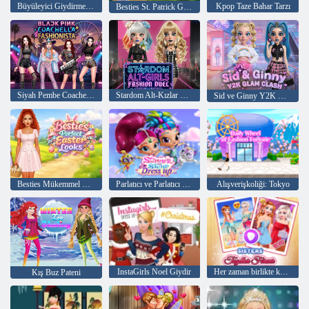
Büyüleyici Giydirme ve Makyaj
Kpop Taze Bahar Tarzı
Besties St. Patrick Günü Modası
Siyah Pembe Coachella Fashionista
Stardom Alt-Kızlar Moda Düellosu
Sid ve Ginny Y2K Glam Çatışması
Besties Mükemmel Paskalya Görünümü
Parlatıcı ve Parlatıcı Giydir
Alışverişkoliği: Tokyo
InstaGirls Noel Giydir
Her zaman birlikte kardeşler
Kış Buz Pateni