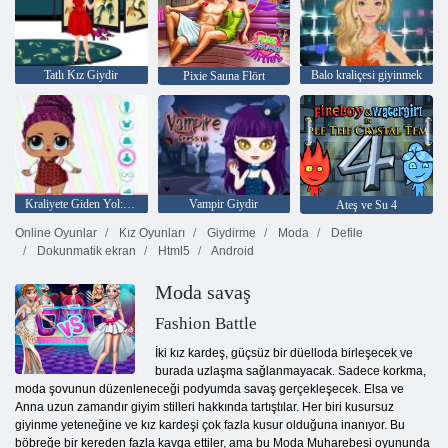
Tatlı Kız Giydir
Balo kraliçesi giyinmek
Pixie Sauna Flört
Kraliyete Giden Yol: Oyuncak Bebeklerin Savaşı
Vampir Giydir
Ateş ve Su 4
Online Oyunlar
Kız Oyunları
Giydirme
Moda
Defile
Dokunmatik ekran
Html5
Android
Moda savaş
Fashion Battle
İki kız kardeş, güçsüz bir düelloda birleşecek ve
burada uzlaşma sağlanmayacak. Sadece korkma,
moda şovunun düzenleneceği podyumda savaş gerçekleşecek. Elsa ve
Anna uzun zamandır giyim stilleri hakkında tartıştılar. Her biri kusursuz
giyinme yeteneğine ve kız kardeşi çok fazla kusur olduğuna inanıyor. Bu
böbreğe bir kereden fazla kavga ettiler, ama bu Moda Muharebesi oyununda