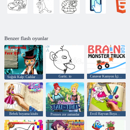
Benzer flash oyunlar
Gartic. io
Canavar Kamyon İçin Beyin
Soğuk Kalp: Cadılar Bayramı için Anna'nın yüzünde Rakamlar
Bebek boyama kitabı
Evcil Hayvan Boyama Kitabı
Prenses zor zamanlar