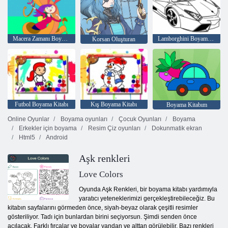
Macera Zamanı Boyama kitabı
Lamborghini Boyama Kitabı
Korsan Oluşturan
Futbol Boyama Kitabı
Kış Boyama Kitabı
Boyama Kitabım
Online Oyunlar
Boyama oyunları
Çocuk Oyunları
Boyama
Erkekler için boyama
Resim Çiz oyunları
Dokunmatik ekran
Html5
Android
Aşk renkleri
Love Colors
Oyunda Aşk Renkleri, bir boyama kitabı yardımıyla
yaratıcı yeteneklerimizi gerçekleştirebileceğiz. Bu
kitabın sayfalarını görmeden önce, siyah-beyaz olarak çeşitli resimler
gösteriliyor. Tadı için bunlardan birini seçiyorsun. Şimdi senden önce
açılacak. Farklı fırçalar ve boyalar yandan ve alttan görülebilir. Bazı renkleri