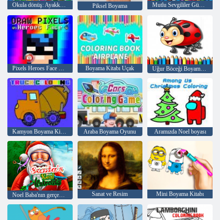
Okula dönüş: Ayakkabı boyama
Mutlu Sevgililer Günü Boyama
Piksel Boyama
Pixels Heroes Face Çizim
Boyama Kitabı Uçak
Uğur Böceği Boyama Kitabı
Kamyon Boyama Kitabı
Araba Boyama Oyunu
Aramızda Noel boyası
Sanat ve Resim
Mini Boyama Kitabı
Noel Baba'nın gerçek Saç Modelleri