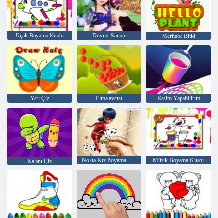
Uçak Boyama Kitabı
Dövme Sanatı
Merhaba Bitki
Yarı Çiz
Elma avcısı
Resim Yapabilirim
Nokta Kız Boyama Kitabı
Müzik Boyama Kitabı
Kalanı Çiz