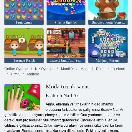
Fruit Crush
Bubble Shooter Sonsuz
Sonsuz Bubbles
Turuncu Ranch
Lezzetli Emily'nin Yeni Bir Başlangıç
Mahjong Fortuna
Online Oyunlar
Kız Oyunları
Manikür
Moda
Dokunmatik ekran
Html5
Android
Moda tırnak sanat
Fashion Nail Art
Anna, ellerinin ve tırnaklarının dağılmamış
olduğunu fark ettiler ve çalıştığınız Beauty Nail Art
güzellik salonunu ziyaret etmeye karar verdiler. Ona yardımcı olmanız ve
gerekli tüm prosedürleri yürütmeniz gerekecek. Öncelikle kızın elleri ile
cildinizle çalışacaksınız. Onları suyla durulayın ve sonra ciltte özel bir krem ​​
uygulayın. Bundan sonra tırnaklarınıza dikkat edin. Eski ojeyi çıkarmanız