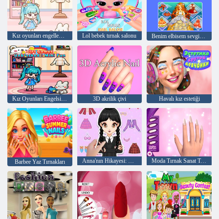
Kız oyunları engellenmemiş mini eğlence
Lol bebek tırnak salonu
Benim elbisem sevgilim
Kız Oyunları Engelsiz: Mini Eğlence
3D akrilik çivi
Havalı kız estetiği
Anna'nın Hikayesi: Kendin Yap Giydirme
Moda Tırnak Sanat Tasarımları Oyunu
Barbee Yaz Tırnakları