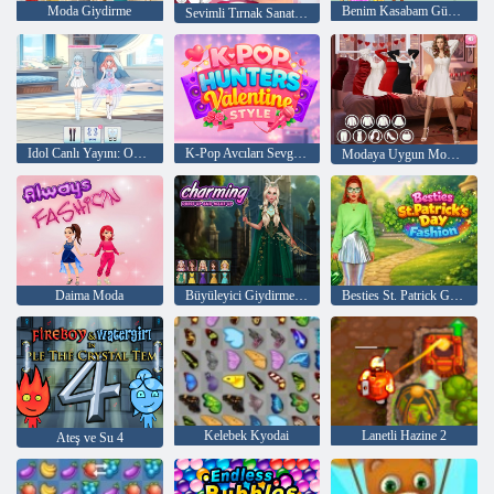
Moda Giydirme
Benim Kasabam Güzellik Yarışması
Sevimli Tırnak Sanatı Tasarımları Oyunu 3D
Idol Canlı Yayını: Oyuncak Bebek Giydirme
K-Pop Avcıları Sevgililer Günü Tarzı
Modaya Uygun Moda: Sevgililer Günü Bölüm 3
Daima Moda
Büyüleyici Giydirme ve Makyaj
Besties St. Patrick Günü Modası
Kelebek Kyodai
Lanetli Hazine 2
Ateş ve Su 4