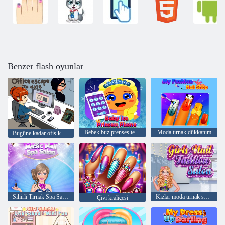
Benzer flash oyunlar
Bebek buz prenses telefon
Moda tırnak dükkanım
Bugüne kadar ofis kaçışı
Sihirli Tırnak Spa Salonu
Kızlar moda tırnak salonu
Çivi kraliçesi