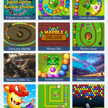
Kalamar oyunu kabarcık atıcı
Frogtastic Mermer Macerası
Zumba hikayesi
Zuma pop çılgınlığı
Mermer lüks
Mermer zumar
Zumba hikayesi
Bahçe Koruyucuları
Blitzkrieg Saldırı: Savaş Bölgesi!