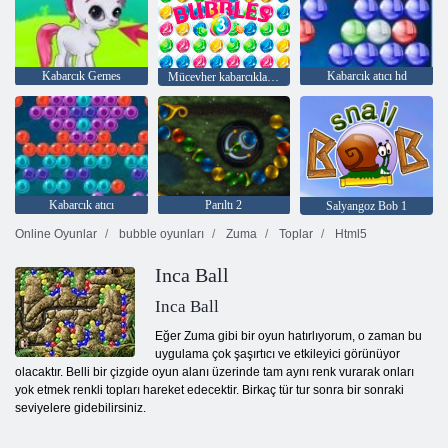
Kabarcık Gemes
Kabarcık atıcı hd
Mücevher kabarcıkları 3
Kabarcık atıcı
Parıltı 2
Salyangoz Bob 1
Online Oyunlar
bubble oyunları
Zuma
Toplar
Html5
Inca Ball
Inca Ball
Eğer Zuma gibi bir oyun hatırlıyorum, o zaman bu
uygulama çok şaşırtıcı ve etkileyici görünüyor
olacaktır. Belli bir çizgide oyun alanı üzerinde tam aynı renk vurarak onları
yok etmek renkli topları hareket edecektir. Birkaç tür tur sonra bir sonraki
seviyelere gidebilirsiniz.