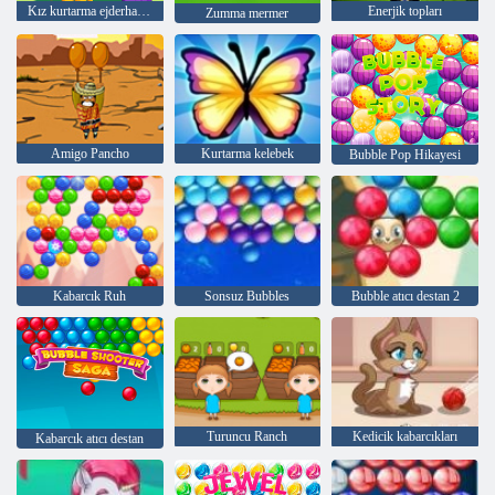
Kız kurtarma ejderhası dışarı
Enerjik topları
Zumma mermer
Amigo Pancho
Kurtarma kelebek
Bubble Pop Hikayesi
Kabarcık Ruh
Sonsuz Bubbles
Bubble atıcı destan 2
Turuncu Ranch
Kedicik kabarcıkları
Kabarcık atıcı destan