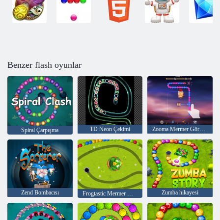
Benzer flash oyunlar
TD Neon Çekimi
Zooma Mermer Görevi 3D
Spiral Çarpışma
Zend Bombacısı
Zumba hikayesi
Frogtastic Mermer Macerası