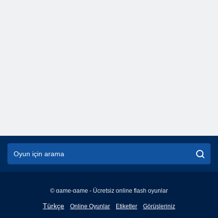
© game-game - Ücretsiz online flash oyunlar
English
Türkçe
Online Oyunlar
Etiketler
Görüşleriniz