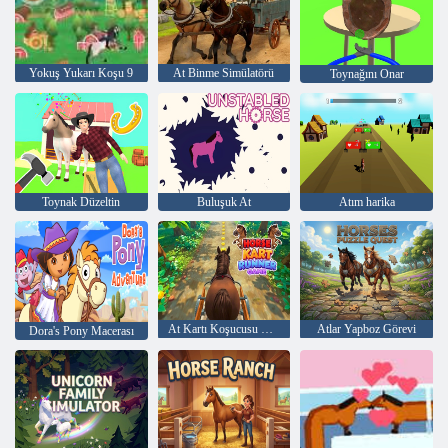
Yokuş Yukarı Koşu 9
At Binme Simülatörü
Toynağını Onar
Toynak Düzeltin
Buluşuk At
Atım harika
At Kartı Koşucusu Oyunu
Atlar Yapboz Görevi
Dora's Pony Macerası