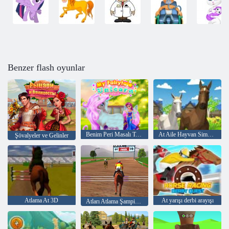
Benzer flash oyunlar
Benim Peri Masalı Tekboynuz
At Aile Hayvan Simülatörü 3D
Şövalyeler ve Gelinler
Atlama At 3D
At yarışı derbi arayışı
Atları Atlama Şampiyonları