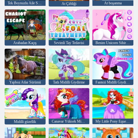
Tek Boynuzlu Aile Simülatörü
At boşanma
At Çiftliği
Arabadan Kaçış
Sevimli Tay Tedavisi
Benim Unicorn Sihirli Atım
Yapboz Atlar Sürümü
Tatlı Midilli Giydirme
Fantezi Midilli Giydirme
Canavar Yüksek Midilli Kızlarım
My Little Pony Equestria Girls Giydirme
Midilli güzellik