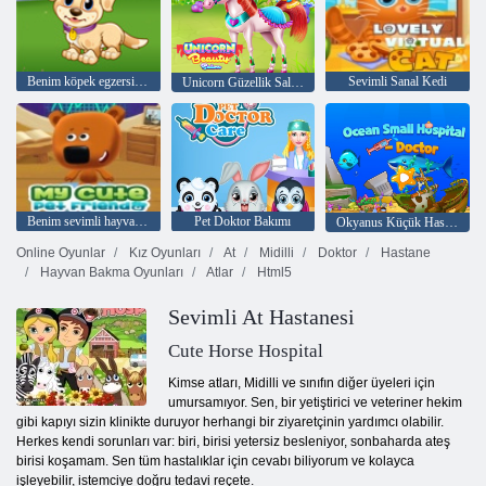
Benim köpek egzersiz günüm
Sevimli Sanal Kedi
Unicorn Güzellik Salonu
Benim sevimli hayvan arkadaşım
Pet Doktor Bakımı
Okyanus Küçük Hastane Doktoru
Online Oyunlar
Kız Oyunları
At
Midilli
Doktor
Hastane
Hayvan Bakma Oyunları
Atlar
Html5
Sevimli At Hastanesi
Cute Horse Hospital
Kimse atları, Midilli ve sınıfın diğer üyeleri için
umursamıyor. Sen, bir yetiştirici ve veteriner hekim
gibi kapıyı sizin klinikte duruyor herhangi bir ziyaretçinin yardımcı olabilir.
Herkes kendi sorunları var: biri, birisi yetersiz besleniyor, sonbaharda ateş
birisi koşamam. Sen tüm hastalıklar için cevabı biliyorum ve kolayca
işleyebilir, istemciye doğru tedavi reçete.