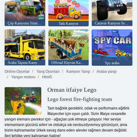
Çöp Kamyonu Simülatörü
Canavar Kamyon Serbest Stil
Tatlı Kamyon
Araba Taşıma Kamyonu
Offroad Hayvan Kamyon Taşımacılığı
Spy araba
Online Oyunlar
Yarış Oyunları
Kamyon Yarışı
Araba yarışı
Yangın motoru
Html5
Orman itfaiye Lego
Lego forest fire-fighting team
Tam bağlılık gerektirir, odak ve performans eğitimi
İtfaiyeciler için oyun çaldı. Sizin İtfaiye cesaretle
yangın elemanı perekor için - ağaçları yok etmeye çalışıyor. Her seviye
elemanların gücünü artırır ve oldukça sık neobuzdyvemoy görünüyor, ama
bizim kahramanlar ürkek savaş dans eden alevler rağmen devam değildir.
İleri tehlike yeni kahraman haline!