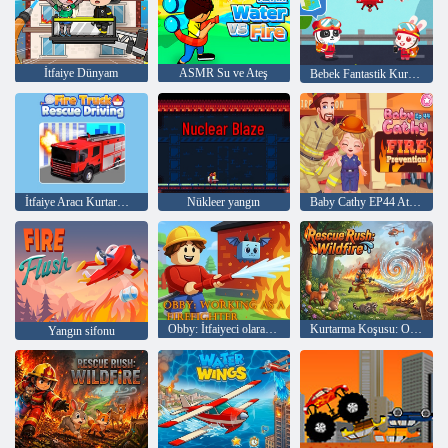
İtfaiye Dünyam
ASMR Su ve Ateş
Bebek Fantastik Kurtarma Ekibi
İtfaiye Aracı Kurtarma Sürüşü
Nükleer yangın
Baby Cathy EP44 Ateş Önleme
Obby: İtfaiyeci olarak çalışmak
Kurtarma Koşusu: Orman Yangını
Yangın sifonu