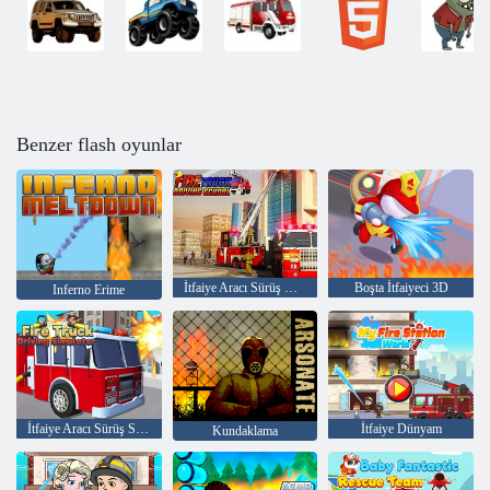
Benzer flash oyunlar
İtfaiye Aracı Sürüş Okulu
Boşta İtfaiyeci 3D
Inferno Erime
İtfaiye Aracı Sürüş Simülatörü
İtfaiye Dünyam
Kundaklama