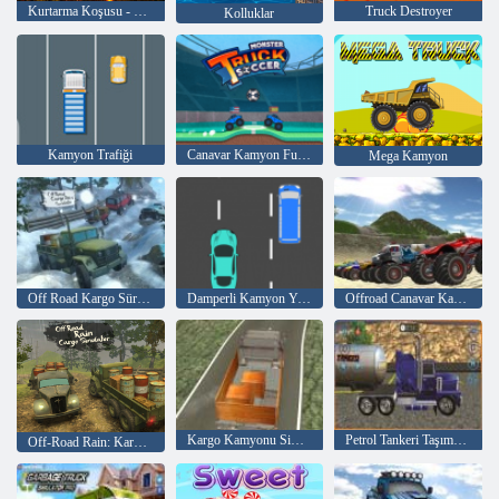
Kurtarma Koşusu - Orman Yangını
Truck Destroyer
Kolluklar
Kamyon Trafiği
Canavar Kamyon Futbolu
Mega Kamyon
Off Road Kargo Sürüş Simülatörü
Damperli Kamyon Yarışı
Offroad Canavar Kamyonları
Kargo Kamyonu Simülatörü
Petrol Tankeri Taşımacılığı
Off-Road Rain: Kargo Simülatörü