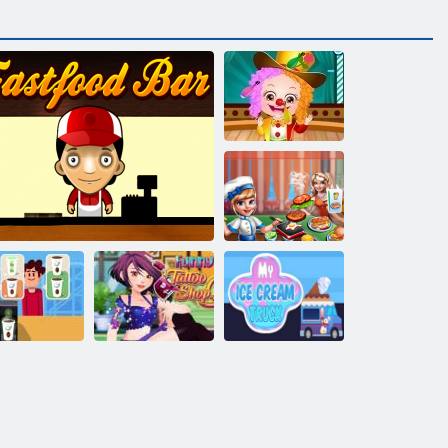
Bebek Hazel:
Okulun Yıllık
günü
Pişirme Sahnesi
Dondurma
mek zengini
Lokanta Bar
Dövme Sanatı
Kamyonum