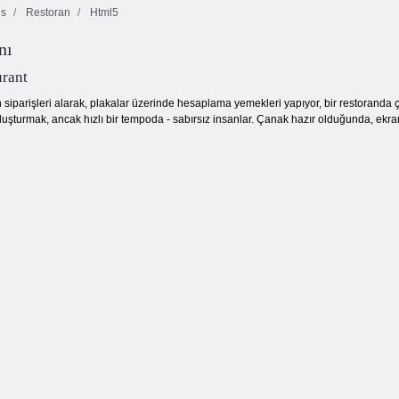
is
Restoran
Html5
nı
Süpermarket
Salyangoz Bob
Dash
1
Kelebek Kyodai
urant
 siparişleri alarak, plakalar üzerinde hesaplama yemekleri yapıyor, bir restoranda
şturmak, ancak hızlı bir tempoda - sabırsız insanlar. Çanak hazır olduğunda, ekranın 