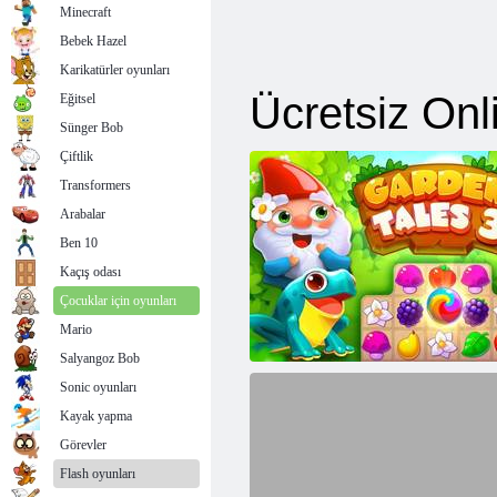
Minecraft
Bebek Hazel
Karikatürler oyunları
Eğitsel
Sünger Bob
Çiftlik
Transformers
Arabalar
Ben 10
Kaçış odası
Çocuklar için oyunları
Mario
Salyangoz Bob
Sonic oyunları
Kayak yapma
Görevler
Flash oyunları