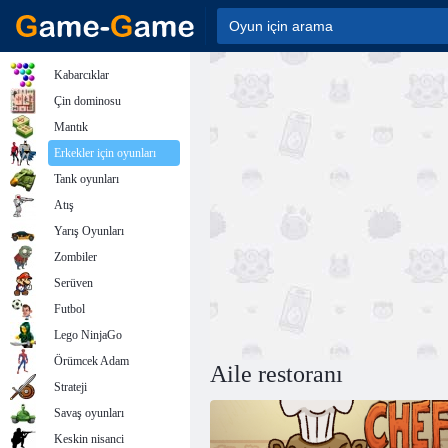
Kabarcıklar
Çin dominosu
Mantık
Erkekler için oyunları
Tank oyunları
Atış
Yarış Oyunları
Zombiler
Serüven
Futbol
Lego NinjaGo
Örümcek Adam
Aile restoranı
Strateji
Savaş oyunları
Keskin nisanci