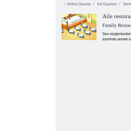
Online Oyunlar
Kız Oyunları
Serv
Aile restora
Family Resta
Sen müşterilerden
üzerinde yemek olu
Lezzetli Emily'nin Yeni Başlayacak Noel
Sürümü