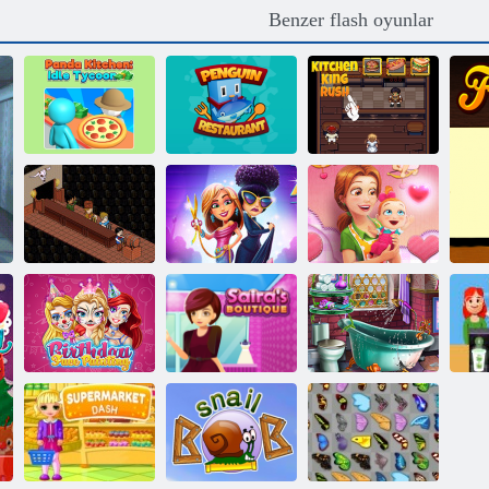
Benzer flash oyunlar
Panda Kitchen:
Penguen
Mutfak kralı
Boşt Tycoon
restoranı
acele
Lezzetli
Muhteşem
Emily'nin Yeni
Angela'nın
Başlangıç ​​
Bira Rush
Moda Ateşi
Sevgililer Günü
Doğum Günü
Lüks banyo
Yüz Boyama
Saira'nın butiği
tasarımı
Ye