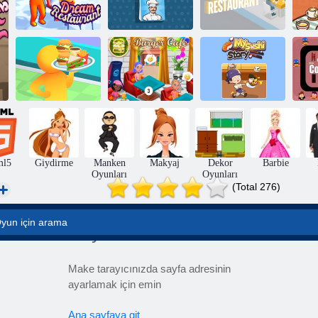
Masterchef
P
Rüya Restoranı
Kart Kafe
Restoranı
Rüya Restoranı
3D
Hamburger Kafe
Suşi Hikayem
Ko
ml5
Giydirme
Manken
Makyaj
Dekor
Barbie
Oyunları
Oyunları
(Total 276)