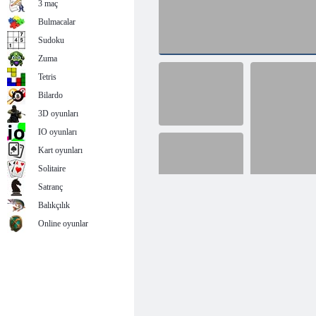
3 maç
Bulmacalar
Sudoku
Zuma
Tetris
Bilardo
3D oyunları
IO oyunları
Kart oyunları
Solitaire
Satranç
Balıkçılık
Online oyunlar