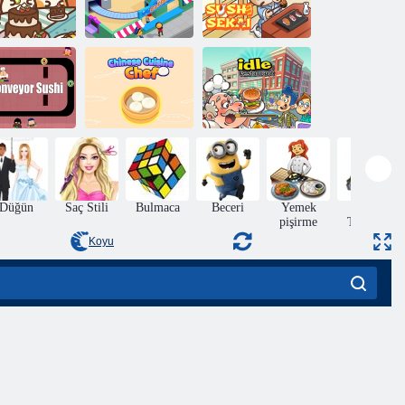
aws & Pals
Lokantası
Kahve Boşta
Suşi Sekai
nveyör Suşi
Çin Mutfağı Şefi
Boş Restoran
Düğün
Saç Stili
Bulmaca
Beceri
Yemek
Nesne
pişirme
Toplama
Koyu