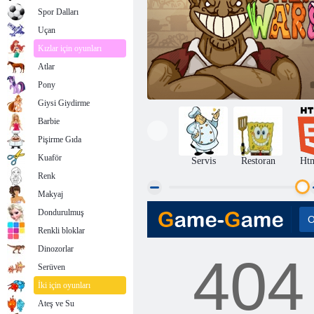
Spor Dalları
Uçan
Kızlar için oyunları
Atlar
Pony
Giysi Giydirme
Barbie
Pişirme Gıda
Kuaför
Servis
Restoran
Ht
Renk
Makyaj
Dondurulmuş
Şef wa're
Renkli bloklar
Dinozorlar
Serüven
İki için oyunları
Ateş ve Su