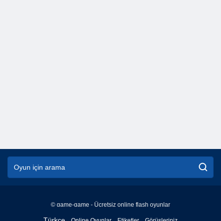
© game-game - Ücretsiz online flash oyunlar
English
Türkçe
Online Oyunlar
Etiketler
Görüşleriniz