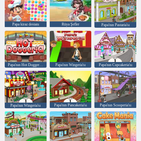
Papa kiraz destanı
Rüya Şefler
Papa'nın Pastaria'sı
Papa'nın Hot Doggeria'sı
Papa'nın Wingeria'sı
Papa'nın Cupcakeria'sı
Papa'nın Pancakeria'sı
Papa'nın Scooperia'sı
Papa'nın Wingeria'sı