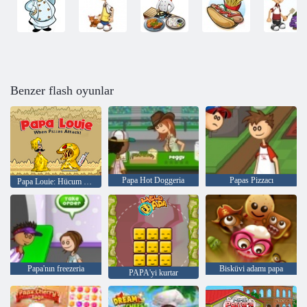
Benzer flash oyunlar
Papa Hot Doggeria
Papas Pizzacı
Papa Louie: Hücum Pizza
Papa'nın freezeria
Bisküvi adamı papa
PAPA'yi kurtar