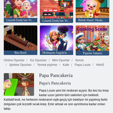
Lezzetli Emily'nin Yeni Başlayacak Noel Sürümü
Bebek Hazel: Okulun Yıllık günü
Lezzetli Emily'nin Yeni Başlangıç ​​Sevgililer Günü
Bira Rush
Muhteşem Angela'nın Moda Ateşi
Pişirme Sahnesi
Online Oyunlar
Kız Oyunları
Mini Oyunlar
Servis
İşletme Oyunları
Yemek pişirme
Kafe
Papa Louie
Html5
Papa Pancakeria
Papa's Pancakeria
Papa Louie yeni bir restoran açıyor. Bu kez bu krep
kadar uzun şehrin tüm sakinleri için bekledi.
Kalitatif testi, ne herkesin restoranın eşik geçiş için bekliyor mi yapılmış farklı
dolguları çok lezzetli sıcak krep. Emir almak ve son ayrıntısına kadar onları
takip.