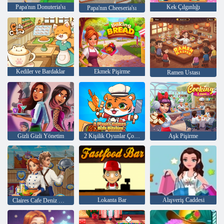
Papa'nın Donuteria'sı
Kek Çılgınlığı
Papa'nın Cheeseria'sı
Kediler ve Bardaklar
Ekmek Pişirme
Ramen Ustası
Gizli Gizli Yönetim
2 Kişilik Oyunlar Çocuk Mutfağı
Aşk Pişirme
Lokanta Bar
Alışveriş Caddesi
Claires Cafe Deniz Macerası