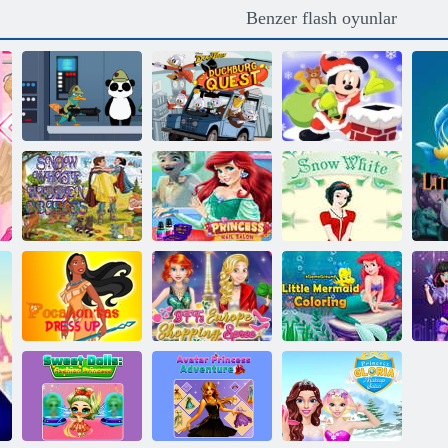
Benzer flash oyunlar
Phineas ve Ferb
Disney
Star savaşları
DuckTales
Agent P Rebel
Duckburg
Disney Noel
Spy
Görev
Yapboz
Pamuk Prenses
Disney Prenses
gizli nesneler
Tırnak Salonu
Pamuk Prenses
BFF Avrupa
4GameGround
Pre
Pocahontas
Alışveriş
Küçük Deniz
R
Giydirme
Çılgınlığı
Kızı Boyama