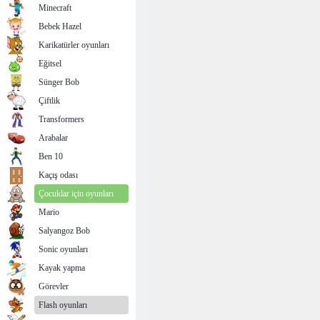
Minecraft
Bebek Hazel
Karikatürler oyunları
Eğitsel
Sünger Bob
Çiftlik
Transformers
Arabalar
Ben 10
Kaçış odası
Çocuklar için oyunları
Mario
Salyangoz Bob
Sonic oyunları
Kayak yapma
Görevler
Flash oyunları