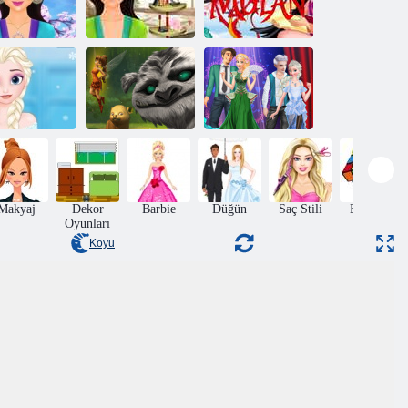
Patatesden
adass'a Asya
Asya Prensesi
Prensesi
Sihirli Makyaj
Disney Mulan'ı
Disney
Tinkerbell ve
Neverbeast
ondurulmuş.
efsanesi Pixie
En İyi Kış
Saç tasarım
Hollow Pets
Çiftleri
Makyaj
Dekor
Barbie
Düğün
Saç Stili
Bulmaca
Oyunları
Koyu