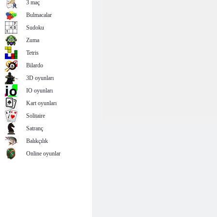
3 maç
Bulmacalar
Sudoku
Zuma
Tetris
Bilardo
3D oyunları
IO oyunları
Kart oyunları
Solitaire
Satranç
Balıkçılık
Online oyunlar