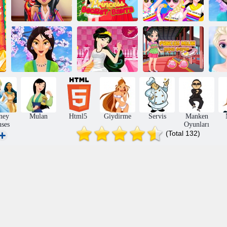
Savaşçı Prenses
Gerçek Saç
Prenses Gizli
Prenses renk
B
Kesimleri
Noel
koşmak
Prenses Mulan
Mulan'ın Sihirli
Prenses Mulan
Ayakkabı
D
Makyajı
Gelinlik
Tasarımı
ney
Mulan
Html5
Giydirme
Servis
Manken
nses
Oyunları
(Total 132)