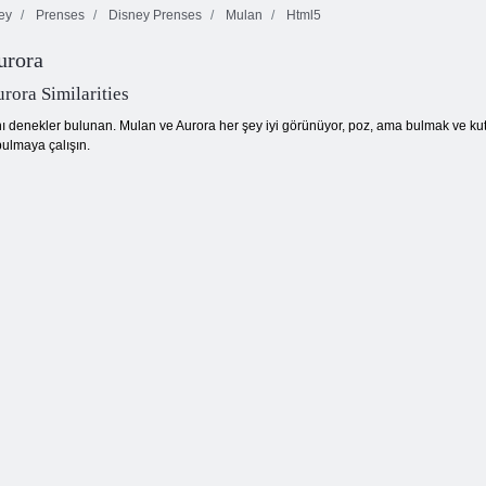
ey
Prenses
Disney Prenses
Mulan
Html5
urora
Tatlı Bebekler
Avatar Prenses
Prenses Gloria
Moda Prensesi
Macerası
Makyaj Salonu
ora Similarities
nı denekler bulunan. Mulan ve Aurora her şey iyi görünüyor, poz, ama bulmak ve kutl
bulmaya çalışın.