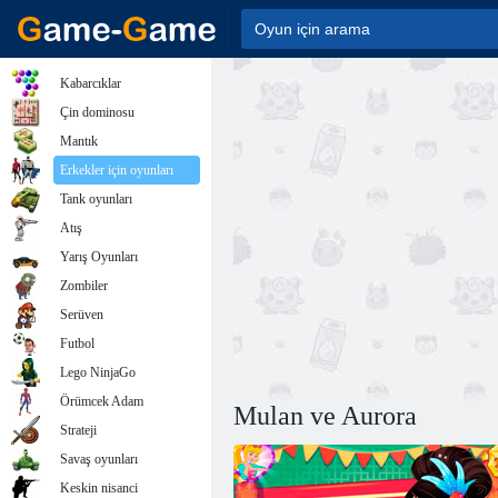
Kabarcıklar
Çin dominosu
Mantık
Erkekler için oyunları
Tank oyunları
Atış
Yarış Oyunları
Zombiler
Serüven
Futbol
Lego NinjaGo
Örümcek Adam
Mulan ve Aurora
Strateji
Savaş oyunları
Keskin nisanci