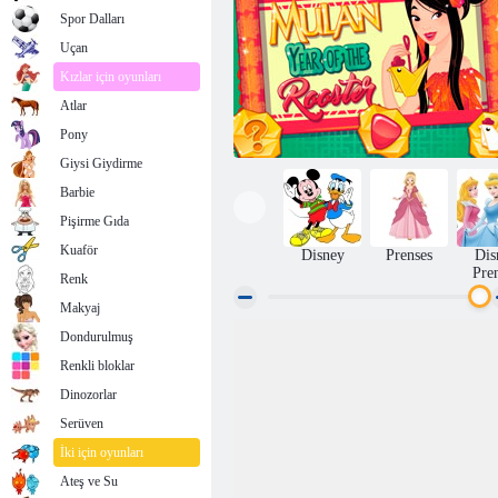
Spor Dalları
Uçan
Kızlar için oyunları
Atlar
Pony
Giysi Giydirme
Barbie
Pişirme Gıda
Kuaför
Disney
Prenses
Dis
Pre
Renk
Makyaj
Dondurulmuş
Mulan'ın Horoz Yılı
Renkli bloklar
Dinozorlar
Serüven
İki için oyunları
Ateş ve Su