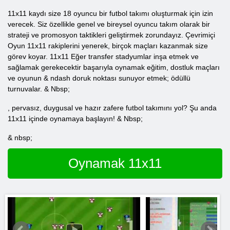
11x11 kaydı size 18 oyuncu bir futbol takımı oluşturmak için izin
verecek. Siz özellikle genel ve bireysel oyuncu takım olarak bir
strateji ve promosyon taktikleri geliştirmek zorundayız. Çevrimiçi
Oyun 11x11 rakiplerini yenerek, birçok maçları kazanmak size
görev koyar. 11x11 Eğer transfer stadyumlar inşa etmek ve
sağlamak gerekecektir başarıyla oynamak eğitim, dostluk maçları
ve oyunun & ndash doruk noktası sunuyor etmek; ödüllü
turnuvalar. & Nbsp;
, pervasız, duygusal ve hazır zafere futbol takımını yol? Şu anda
11x11 içinde oynamaya başlayın! & Nbsp;
& nbsp;
Oynamak 11x11