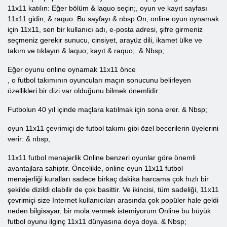
11x11 katılın: Eğer bölüm & laquo seçin;, oyun ve kayıt sayfası
11x11 gidin; & raquo. Bu sayfayı & nbsp On, online oyun oynamak
için 11x11, sen bir kullanıcı adı, e-posta adresi, şifre girmeniz
seçmeniz gerekir sunucu, cinsiyet, arayüz dili, ikamet ülke ve
takım ve tıklayın & laquo; kayıt & raquo;. & Nbsp;
Eğer oyunu online oynamak 11x11 önce
, o futbol takımının oyuncuları maçın sonucunu belirleyen
özellikleri bir dizi var olduğunu bilmek önemlidir:
Futbolun 40 yıl içinde maçlara katılmak için sona erer. & Nbsp;
oyun 11x11 çevrimiçi de futbol takımı gibi özel becerilerin üyelerini
verir: & nbsp;
11x11 futbol menajerlik Online benzeri oyunlar göre önemli
avantajlara sahiptir. Öncelikle, online oyun 11x11 futbol
menajerliği kuralları sadece birkaç dakika harcama çok hızlı bir
şekilde dizildi olabilir de çok basittir. Ve ikincisi, tüm sadeliği, 11x11
çevrimiçi size Internet kullanıcıları arasında çok popüler hale geldi
neden bilgisayar, bir mola vermek istemiyorum Online bu büyük
futbol oyunu ilginç 11x11 dünyasına doya doya. & Nbsp;