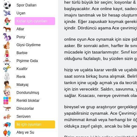
her türlü büyük bir seçim; losyonlar 
Spor Dalları
başlayacaktır. Ace online kayıt, sadece
Uçan
imajını tanıtmak ve bir hesap oluştur
Kızlar için oyunları
içinde. Eğer zapuskatr koymak gerekir
içindir. Dördüncü aşama Ace çevrimiçi
Atlar
Pony
online oyun Ace oynamak için size şidd
Giysi Giydirme
asker. Bir sonraki adım, harfler ile s
mücadele için tasarlanmıştır. Sınıf 
Barbie
olduğunu fazlalaştı, bu yüzden sizin gi
Pişirme Gıda
Kuaför
hizip ve uçakta karar verdik ve uçabi
saat sonra birkaç buna alışmak. Belirl
Renk
tankın içine uçağı açmak ya da tecrübe
Makyaj
için izin verecektir. Saldırı, savunma,
Dondurulmuş
sağlar. Kısacası, nereye çevirmek olac
Renkli bloklar
bireysel ve grup araştırıyor gerçekleşt
Dinozorlar
yapabilirsiniz oynamak. Ace Çevrimiçi
Serüven
mühimmat ikmali veya herhangi bir öğey
İki için oyunları
oldukça zayıf çalıştı, ancak bu bile g
Ateş ve Su