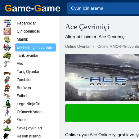
Kabarcıklar
Ace Çevrimiçi
Çin dominosu
Alternatif isimler: Ace Çevrimiçi
Mantık
Online Oyunlar
Online MMORPG oyunla
Erkekler için oyunları
Tank oyunları
Atış
Yarış Oyunları
Zombiler
Serüven
Futbol
Lego NinjaGo
Örümcek Adam
Strateji
Savaş oyunları
Online oyun Ace Online iyi grafik ve i
Keskin nisanci