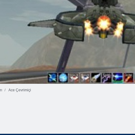
rı
Ace Çevrimiçi