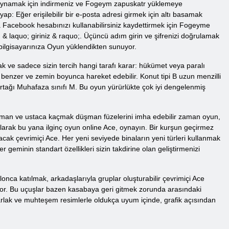
ce oynamak için indirmeniz ve Fogeym zapuskatr yüklemeye
yap: Eğer erişilebilir bir e-posta adresi girmek için altı basamak
ya Facebook hesabınızı kullanabilirsiniz kaydettirmek için Fogeyme
 & laquo; giriniz & raquo;. Üçüncü adım girin ve şifrenizi doğrulamak
 bilgisayarınıza Oyun yüklendikten sunuyor.
ak ve sadece sizin tercih hangi tarafı karar: hükümet veya paralı
na benzer ve zemin boyunca hareket edebilir. Konut tipi B uzun menzilli
rtağı Muhafaza sınıfı M. Bu oyun yürürlükte çok iyi dengelenmiş
 düşman ve ustaca kaçmak düşman füzelerini imha edebilir zaman oyun,
 olarak bu yana ilginç oyun online Ace, oynayın. Bir kurşun geçirmez
acak çevrimiçi Ace. Her yeni seviyede binaların yeni türleri kullanmak
 geminin standart özellikleri sizin takdirine olan geliştirmenizi
lonca katılmak, arkadaşlarıyla gruplar oluşturabilir çevrimiçi Ace
nuyor. Bu uçuşlar bazen kasabaya geri gitmek zorunda arasındaki
 parlak ve muhteşem resimlerle oldukça uyum içinde, grafik açısından