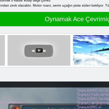
 bulmak o kadar kolay değil çünkü
fından zevk olacaktır. Motor roars, senin uçağın piste sizleri bekliyor.
Oynamak Ace Çevrimiç