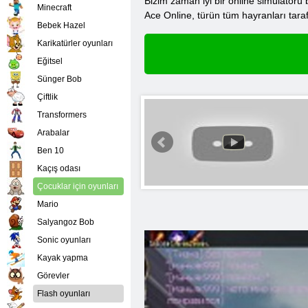
Bizim zaman iyi bir online simülatörü
Minecraft
Ace Online, türün tüm hayranları tara
Bebek Hazel
Karikatürler oyunları
Eğitsel
Sünger Bob
Çiftlik
Transformers
Arabalar
Ben 10
Kaçış odası
Çocuklar için oyunları
Mario
Salyangoz Bob
Sonic oyunları
Kayak yapma
Görevler
Flash oyunları