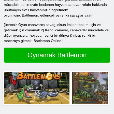
mücadele senin evde beslenen hayvan canavar refahı hakkında
unutmayın evcil hayvanınızın öğretmek!
oyun ilginç Battlemon, eğlenceli ve renkli savaşlar vaat!
[ücretsiz
Oyun
canavarca savaş,
olsun
imkanı
bakımı için ve
getirmek için oynamak 2]
Kendi
canavar, canavarlar mücadele ve
diğer oyuncular heyecan verici bir dünya
& nbsp renkli bir
maceraya gitmek; Battlemon
Online
!
Oynamak Battlemon