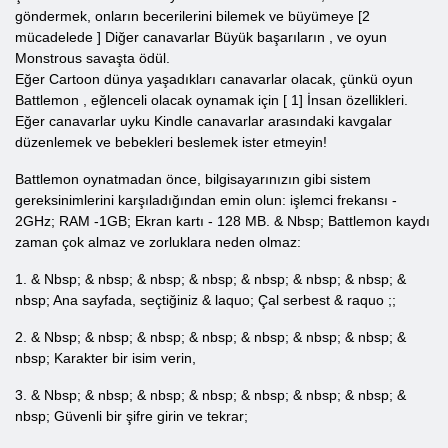
göndermek, onların becerilerini bilemek ve büyümeye
[2
mücadelede ]
Diğer canavarlar
Büyük başarıların
, ve oyun
Monstrous savaşta ödül.
Eğer
Cartoon
dünya
yaşadıkları
canavarlar olacak, çünkü oyun
Battlemon
, eğlenceli olacak oynamak için [ 1] İnsan özellikleri.
Eğer canavarlar uyku Kindle canavarlar arasındaki kavgalar
düzenlemek ve bebekleri beslemek ister etmeyin!
Battlemon oynatmadan önce, bilgisayarınızın gibi sistem
gereksinimlerini karşıladığından emin olun: işlemci frekansı -
2GHz; RAM -1GB; Ekran kartı - 128 MB. & Nbsp; Battlemon kaydı
zaman çok almaz ve zorluklara neden olmaz:
1. & Nbsp; & nbsp; & nbsp; & nbsp; & nbsp; & nbsp; & nbsp; &
nbsp; Ana sayfada, seçtiğiniz & laquo;
Çal
serbest
& raquo ;;
2. & Nbsp; & nbsp; & nbsp; & nbsp; & nbsp; & nbsp; & nbsp; &
nbsp; Karakter bir isim verin,
3. & Nbsp; & nbsp; & nbsp; & nbsp; & nbsp; & nbsp; & nbsp; &
nbsp; Güvenli bir şifre girin ve tekrar;