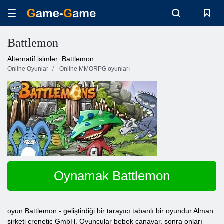
Battlemon
Alternatif isimler: Battlemon
Online Oyunlar
Online MMORPG oyunları
Oynamak Battlemon
oyun Battlemon -
geliştirdiği bir tarayıcı tabanlı bir oyundur
Alman
şirketi
crenetic
GmbH.
Oyuncular
bebek canavar,
sonra onları