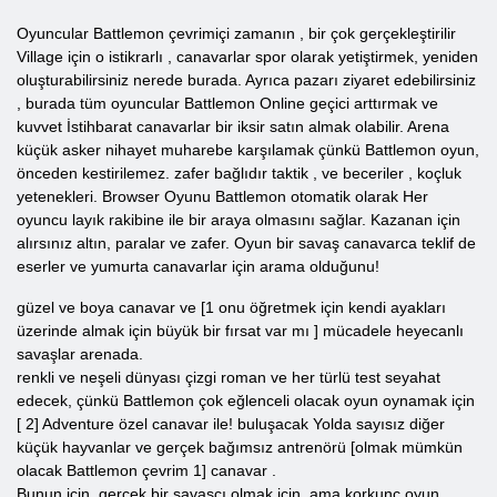
Oyuncular
Battlemon
çevrimiçi
zamanın
, bir çok gerçekleştirilir
Village
için o
istikrarlı
, canavarlar
spor olarak yetiştirmek,
yeniden
oluşturabilirsiniz nerede burada. Ayrıca pazarı ziyaret edebilirsiniz
, burada tüm oyuncular Battlemon
Online
geçici
arttırmak ve
kuvvet
İstihbarat canavarlar bir iksir
satın almak olabilir. Arena
küçük
asker
nihayet
muharebe karşılamak çünkü
Battlemon oyun,
önceden kestirilemez.
zafer bağlıdır
taktik
, ve beceriler
, koçluk
yetenekleri. Browser Oyunu Battlemon
otomatik olarak
Her
oyuncu
layık rakibine ile bir araya olmasını sağlar. Kazanan için
alırsınız
altın,
paralar
ve zafer.
Oyun bir savaş canavarca teklif de
eserler ve yumurta canavarlar için arama olduğunu!
güzel
ve boya
canavar ve
[1 onu öğretmek için kendi ayakları
üzerinde almak için büyük bir fırsat var mı ] mücadele
heyecanlı
savaşlar
arenada.
renkli
ve neşeli dünyası
çizgi roman ve
her türlü test seyahat
edecek, çünkü Battlemon
çok eğlenceli olacak oyun oynamak için
[ 2]
Adventure
özel
canavar ile!
buluşacak Yolda
sayısız diğer
küçük hayvanlar
ve
gerçek
bağımsız
antrenörü [olmak mümkün
olacak
Battlemon
çevrim 1] canavar
.
Bunun için, gerçek bir savaşçı olmak için, ama korkunç oyun