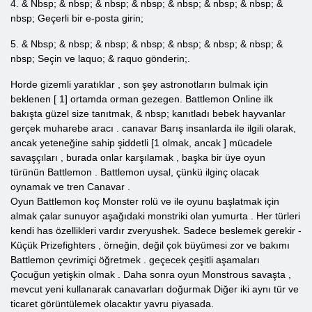
4. & Nbsp; & nbsp; & nbsp; & nbsp; & nbsp; & nbsp; & nbsp; &
nbsp; Geçerli bir e-posta girin;
5. & Nbsp; & nbsp; & nbsp; & nbsp; & nbsp; & nbsp; & nbsp; &
nbsp; Seçin ve laquo;
& raquo gönderin;.
Horde
gizemli yaratıklar
,
son ​​şey
astronotların
bulmak için
beklenen
[ 1] ortamda
orman
gezegen.
Battlemon
Online
ilk
bakışta güzel size tanıtmak, & nbsp;
kanıtladı bebek hayvanlar
gerçek
muharebe aracı
.
canavar
Barış
insanlarda
ile ilgili olarak,
ancak yeteneğine sahip
şiddetli
[1 olmak, ancak ] mücadele
savaşçıları , burada
onlar karşılamak
, başka bir üye
oyun
türünün
Battlemon
.
Battlemon
uysal, çünkü ilginç olacak
oynamak
ve tren
Canavar
.
Oyun Battlemon
koç
Monster rolü
ve
ile oyunu başlatmak için
almak çalar sunuyor
aşağıdaki monstriki olan yumurta
. Her
türleri
kendi
has özellikleri vardır zveryushek. Sadece
beslemek gerekir -
Küçük
Prizefighters
, örneğin,
değil çok
büyümesi zor
ve bakımı
Battlemon
çevrimiçi öğretmek
.
geçecek
çeşitli aşamaları
Çocuğun
yetişkin
olmak
.
Daha sonra oyun Monstrous savaşta
,
mevcut
yeni
kullanarak canavarları doğurmak
Diğer iki
aynı tür ve
ticaret görüntülemek olacaktır
yavru
piyasada.