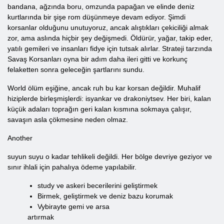
bandana, ağzında boru, omzunda papağan ve elinde deniz
kurtlarında bir şişe rom düşünmeye devam ediyor. Şimdi
korsanlar olduğunu unutuyoruz, ancak alıştıkları çekiciliği almak
zor, ama aslında hiçbir şey değişmedi. Öldürür, yağar, takip eder,
yatılı gemileri ve insanları fidye için tutsak alırlar. Strateji tarzında
Savaş Korsanları oyna bir adım daha ileri gitti ve korkunç
felaketten sonra geleceğin şartlarını sundu.
World ölüm eşiğine, ancak ruh bu kar korsan değildir. Muhalif
hiziplerde birleşmişlerdi: isyankar ve drakoniytsev. Her biri, kalan
küçük adaları toprağın geri kalan kısmına sokmaya çalışır,
savaşın asla çökmesine neden olmaz.
Another
suyun suyu o kadar tehlikeli değildi. Her bölge devriye geziyor ve
sınır ihlali için pahalıya ödeme yapılabilir.
study ve askeri becerilerini geliştirmek
Birmek, geliştirmek ve deniz bazu korumak
Vybirayte gemi ve arsa
artırmak