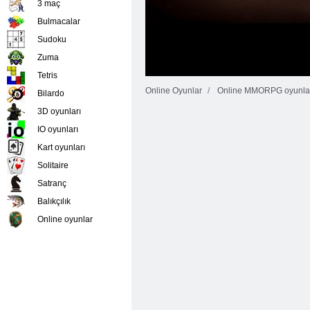
3 maç
Bulmacalar
Sudoku
Zuma
Tetris
Online Oyunlar
Online MMORPG oyunla
Bilardo
3D oyunları
IO oyunları
Kart oyunları
Solitaire
Satranç
Balıkçılık
Online oyunlar