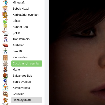
Minecraft
Bebek Hazel
Karikatürler oyunları
Eğitsel
Sünger Bob
Çiftlik
Transformers
Arabalar
Ben 10
Kaçış odası
Çocuklar için oyunları
Mario
Salyangoz Bob
Sonic oyunları
Kayak yapma
Görevler
Flash oyunları