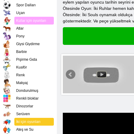
eylem yapılan oyuncu tarihin seyrini et
Spor Dalları
Ötesinde Oyun: İki Ruhlar hemen kahra
Uçan
Ötesinde: İki Souls oynamak oldukça ba
Kızlar için oyunları
göstermektedir. Ve peçe yükseltmek v
Atlar
Pony
Giysi Giydirme
Barbie
Pişirme Gıda
Kuaför
Renk
Makyaj
Dondurulmuş
Renkli bloklar
Dinozorlar
Serüven
İki için oyunları
Ateş ve Su