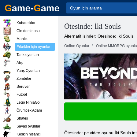
Kabarcıklar
Ötesinde: İki Souls
Çin dominosu
Alternatif isimler: Ötesinde: İki Souls
Mantık
Online Oyunlar
Online MMORPG oyunla
Erkekler için oyunları
Tank oyunları
Atış
Yarış Oyunları
Zombiler
Serüven
Futbol
Lego NinjaGo
Örümcek Adam
Strateji
Savaş oyunları
Ötesinde: pc video oyunu İki Souls inte
Keskin nisanci