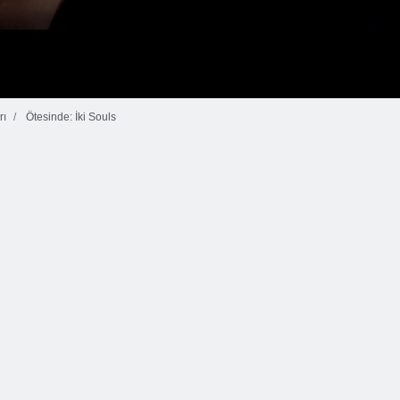
rı
Ötesinde: İki Souls