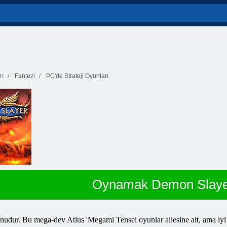
rı
Fantezi
PC'de Strateji Oyunları
Oynamak Demon Slaye
ur. Bu mega-dev Atlus 'Megami Tensei oyunlar ailesine ait, ama iyi d