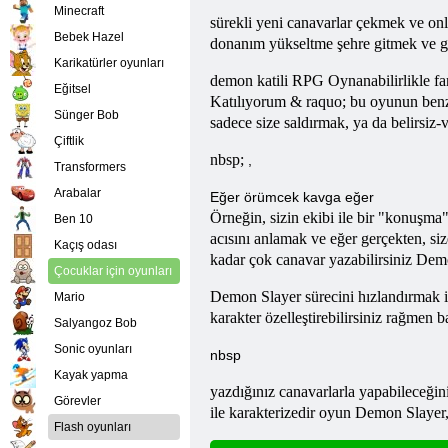
Minecraft
sürekli yeni canavarlar çekmek ve onl
Bebek Hazel
donanım yükseltme şehre gitmek ve ger
Karikatürler oyunları
demon katili
RPG
Oynanabilirlikle f
Eğitsel
Katılıyorum & raquo; bu oyunun benze
Sünger Bob
sadece size saldırmak, ya da belirsiz-
Çiftlik
nbsp;
,
Transformers
Arabalar
Eğer örümcek kavga eğer
Örneğin, sizin ekibi ile bir "konuşma
Ben 10
acısını anlamak ve eğer gerçekten, si
Kaçış odası
kadar çok canavar yazabilirsiniz Demo
Çocuklar için oyunları
Demon Slayer sürecini hızlandırmak iç
Mario
karakter özelleştirebilirsiniz rağmen 
Salyangoz Bob
Sonic oyunları
nbsp
Kayak yapma
yazdığınız canavarlarla yapabileceğini
Görevler
ile karakterizedir oyun Demon Slayer, 
Flash oyunları