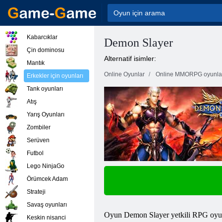
Kabarcıklar
Demon Slayer
Çin dominosu
Alternatif isimler:
Mantık
Online Oyunlar
Online MMORPG oyunla
Erkekler için oyunları
Tank oyunları
Atış
Yarış Oyunları
Zombiler
Serüven
Futbol
Lego NinjaGo
Örümcek Adam
Strateji
Savaş oyunları
Oyun Demon Slayer yetkili RPG oyunud
Keskin nisanci