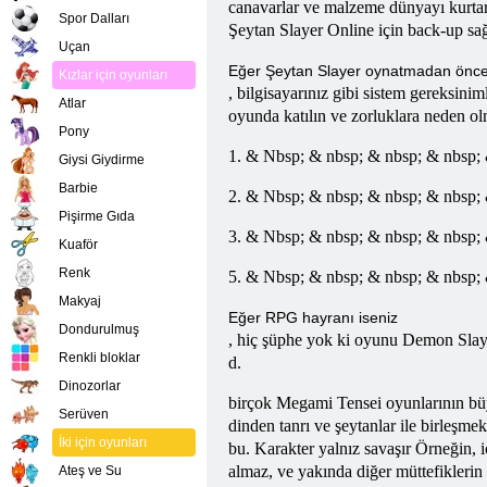
canavarlar ve malzeme dünyayı kurtar
Spor Dalları
Şeytan Slayer
Online
için back-up sa
Uçan
Eğer Şeytan Slayer oynatmadan önc
Kızlar için oyunları
, bilgisayarınız gibi sistem gereksi
Atlar
oyunda katılın ve zorluklara neden o
Pony
1. & Nbsp; & nbsp; & nbsp; & nbsp; 
Giysi Giydirme
Barbie
2. & Nbsp; & nbsp; & nbsp; & nbsp; &
Pişirme Gıda
3. & Nbsp; & nbsp; & nbsp; & nbsp; &
Kuaför
Renk
5. & Nbsp; & nbsp; & nbsp; & nbsp; 
Makyaj
Eğer RPG hayranı iseniz
Dondurulmuş
, hiç şüphe yok ki oyunu Demon Slayer 
Renkli bloklar
d.
Dinozorlar
birçok Megami Tensei oyunlarının büy
Serüven
dinden tanrı ve şeytanlar ile birleş
İki için oyunları
bu. Karakter yalnız savaşır Örneğin,
almaz, ve yakında diğer müttefikleri
Ateş ve Su