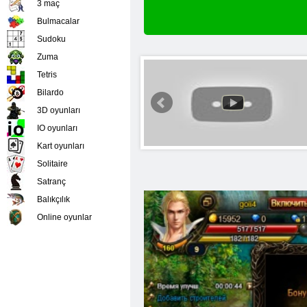
3 maç
Bulmacalar
Sudoku
Zuma
Tetris
Bilardo
3D oyunları
IO oyunları
Kart oyunları
Solitaire
Satranç
Balıkçılık
Online oyunlar