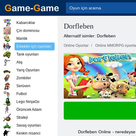
Kabarcıklar
Dorfleben
Çin dominosu
Alternatif isimler: Dorfleben
Mantık
Online Oyunlar
Online MMORPG oyunla
Erkekler için oyunları
Tank oyunları
Atış
Yarış Oyunları
Zombiler
Serüven
Futbol
Lego NinjaGo
Örümcek Adam
Strateji
Savaş oyunları
Dorfleben Online - neredeyse b
Keskin nisanci