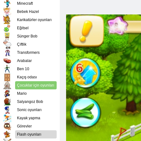
Minecraft
Bebek Hazel
Karikatürler oyunları
Eğitsel
Sünger Bob
Çiftlik
Transformers
Arabalar
Ben 10
Kaçış odası
Çocuklar için oyunları
Mario
Salyangoz Bob
Sonic oyunları
Kayak yapma
Görevler
Flash oyunları