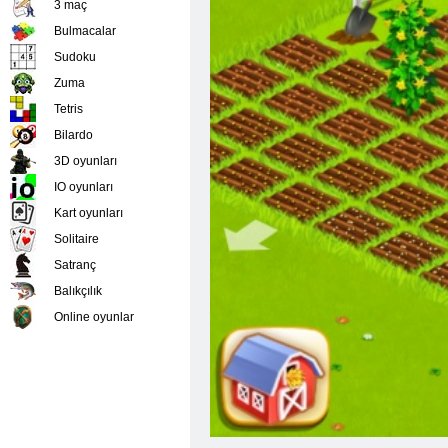
3 maç
Bulmacalar
Sudoku
Zuma
Tetris
Bilardo
3D oyunları
IO oyunları
Kart oyunları
Solitaire
Satranç
Balıkçılık
Online oyunlar