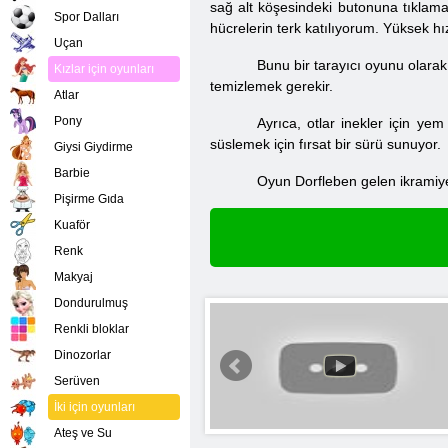
sağ alt köşesindeki butonuna tıklam
Spor Dalları
hücrelerin terk katılıyorum. Yüksek hız
Uçan
Bunu bir tarayıcı oyunu olarak,
Kızlar için oyunları
temizlemek gerekir.
Atlar
Pony
Ayrıca, otlar inekler için yem
süslemek için fırsat bir sürü sunuyor.
Giysi Giydirme
Barbie
Oyun Dorfleben gelen ikramiye
Pişirme Gıda
Kuaför
Renk
Makyaj
Dondurulmuş
Renkli bloklar
Dinozorlar
Serüven
İki için oyunları
Ateş ve Su