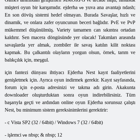
müşteri oyun bir karışımıdır.
ejderha
yuva ana avantajı
ndash;
ve
En son dövüş sistemi hedef olmayan. Burada Savaşlar, hızlı ve
dinamik, ve onlara zafer oyuncunun beceri bağlıdır. PvE ve PvP
mükemmel düşünülmüş. Variety tamamen can sıkıntısı ortadan
kaldırır. Sen macera döngüsünde yer olacak! Takımları arasında
savaşlarda yer almak, zombiler ile savaş katılın kilit noktası
kapmak. Bu çalkantılı olayların yorgun olsun, örnek, tarım ve
balıkçılık için, meşgul.
için fantezi dünyası ihtiyacı
Ejderha
Nest
kayıt faaliyetlerini
genişletmek için. Ayrıca oyun indirmek gerekir. Kayıt sayfasında,
forum için e-posta adresinizi ve takma adı girin. Akakunta
downloader oluşturduktan sonra oyun indirebilirsiniz. Tüm
başarıyla geçti ve ardından online oyun
Ejderha
sorunsuz çalıştı
Nest, bu minimum sistem gereksinimlerini gerektirir:
-
c
Vista SP2 (32 / 64bit) / Windows 7 (32 / 64bit)
-
işlemci
nbsp; & nbsp; 12
ve