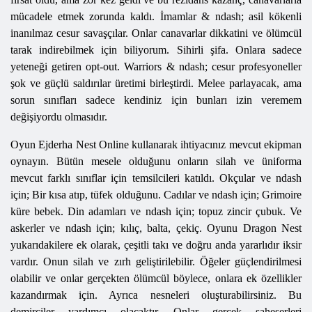
mücadele etmek zorunda kaldı. İmamlar & ndash; asil kökenli
inanılmaz cesur savaşçılar. Onlar canavarlar dikkatini ve ölümcül
tarak indirebilmek için biliyorum. Sihirli şifa. Onlara sadece
yeteneği getiren opt-out. Warriors & ndash; cesur profesyoneller
şok ve güçlü saldırılar üretimi birleştirdi. Melee parlayacak, ama
sorun sınıfları sadece kendiniz için bunları izin veremem
değişiyordu olmasıdır.
Oyun
Ejderha
Nest
Online kullanarak ihtiyacınız mevcut ekipman
oynayın. Bütün mesele olduğunu onların silah ve üniforma
mevcut farklı sınıflar için temsilcileri katıldı. Okçular ve ndash
için; Bir kısa atıp, tüfek olduğunu. Cadılar ve ndash için; Grimoire
küre bebek. Din adamları ve ndash için; topuz zincir çubuk. Ve
askerler ve ndash için; kılıç, balta, çekiç. Oyunu Dragon Nest
yukarıdakilere ek olarak, çeşitli takı ve doğru anda yararlıdır iksir
vardır. Onun silah ve zırh geliştirilebilir. Öğeler güçlendirilmesi
olabilir ve onlar gerçekten ölümcül böylece, onlara ek özellikler
kazandırmak için. Ayrıca nesneleri oluşturabilirsiniz. Bu
demirciler yardımcı olacaktır. Onlar gerçek şaheserleri