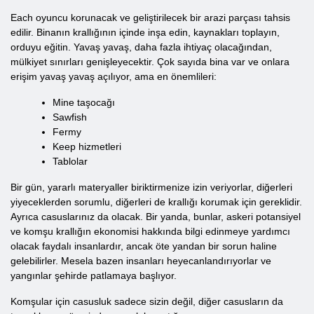
Each oyuncu korunacak ve geliştirilecek bir arazi parçası tahsis
edilir. Binanın krallığının içinde inşa edin, kaynakları toplayın,
orduyu eğitin. Yavaş yavaş, daha fazla ihtiyaç olacağından,
mülkiyet sınırları genişleyecektir. Çok sayıda bina var ve onlara
erişim yavaş yavaş açılıyor, ama en önemlileri:
Mine taşocağı
Sawfish
Fermy
Keep hizmetleri
Tablolar
Bir gün, yararlı materyaller biriktirmenize izin veriyorlar, diğerleri
yiyeceklerden sorumlu, diğerleri de krallığı korumak için gereklidir.
Ayrıca casuslarınız da olacak. Bir yanda, bunlar, askeri potansiyel
ve komşu krallığın ekonomisi hakkında bilgi edinmeye yardımcı
olacak faydalı insanlardır, ancak öte yandan bir sorun haline
gelebilirler. Mesela bazen insanları heyecanlandırıyorlar ve
yangınlar şehirde patlamaya başlıyor.
Komşular için casusluk sadece sizin değil, diğer casusların da