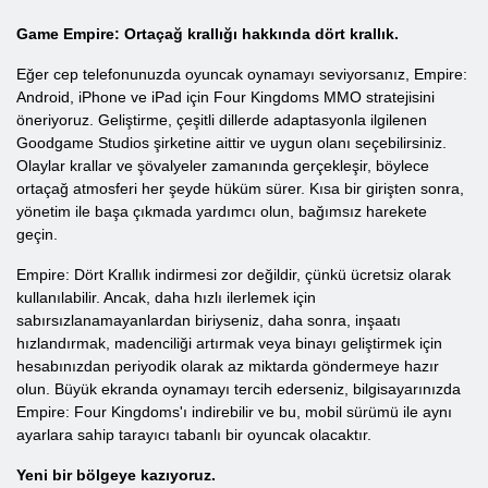
Game Empire: Ortaçağ krallığı hakkında dört krallık.
Eğer cep telefonunuzda oyuncak oynamayı seviyorsanız, Empire:
Android, iPhone ve iPad için Four Kingdoms MMO stratejisini
öneriyoruz. Geliştirme, çeşitli dillerde adaptasyonla ilgilenen
Goodgame Studios şirketine aittir ve uygun olanı seçebilirsiniz.
Olaylar krallar ve şövalyeler zamanında gerçekleşir, böylece
ortaçağ atmosferi her şeyde hüküm sürer. Kısa bir girişten sonra,
yönetim ile başa çıkmada yardımcı olun, bağımsız harekete
geçin.
Empire: Dört Krallık indirmesi zor değildir, çünkü ücretsiz olarak
kullanılabilir. Ancak, daha hızlı ilerlemek için
sabırsızlanamayanlardan biriyseniz, daha sonra, inşaatı
hızlandırmak, madenciliği artırmak veya binayı geliştirmek için
hesabınızdan periyodik olarak az miktarda göndermeye hazır
olun. Büyük ekranda oynamayı tercih ederseniz, bilgisayarınızda
Empire: Four Kingdoms'ı indirebilir ve bu, mobil sürümü ile aynı
ayarlara sahip tarayıcı tabanlı bir oyuncak olacaktır.
Yeni bir bölgeye kazıyoruz.