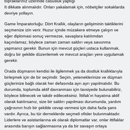
topraklarınız üzerinde casusluk yaptığı
It dikkate alınmalıdır. Onları yakalamak için, nöbetçiler sokaklarda
devriye yollayın.
Game İmparatorluğu: Dört Krallık, olayların gelişiminin taktiklerini
seçmenize izin verir. Huzur içinde müzakere etmeye çalışın ve
eğer diplomasi sonuç vermezse, savaşlara katılımdan
kaçınılamaz, böylece zaman zaman saldırı veya savunma
yapmanız gerekir. Bunun için mevcut güçleri ustaca kullanmak,
doğru bir şekilde düzenlemek ve mevcut araçları yere uygulamak
gerekir.
Orada düşmanın kendisi ile ilgilenmek ya da dostluk krallıklarıyla
birleşmek için de bir seçimdir. Seçim, yeteneklerinize ve düşman
güçlerinize bağlı olarak her defasında ayrı ayrı yapılmalıdır. Bu
durumda, toplumda aktif davranması için tavsiyede bulunabiliriz,
böylece bilinecek ve takdir edileceksiniz. İttifak'ın hayatına aktif
olarak katılırsanız, size bir saldırı yapılması durumunda, yardım
çağrısının hızlı bir şekilde cevap vermesi için daha fazla şans
vardır. Ayrıca, bu tür derneklerde seçmeli ofisler bulunmaktadır.
Liderlere ve asistanlarına ek olarak diplomatlar var, onlar ittifaklar
arasında barışın sağlanmasına ya da bir savaşın ortaya