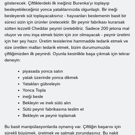
gösterecek. Çiftliklerdeki ilk ineğiniz Burenka'yı toplayıp
besleyebileceğiniz yonca yataklarınızda olgunlaştı. Bir ineği
besleyerek süt toplayacaksınız - hayvanları beslemenin basit bir
süreci sizin için ürünler üretecektir. Bir peynir fabrikası kurarsak
sütten lezzetli Cheddar peyniri üretebiliriz. Sadece 200 jetona mal
oluyor ve onu inşa etmek bizim için zor olmayacak - peynir üretimi
için her şey hazır. Üretim tesislerine hammadde tedarik etmek ve
size üretilen malları tedarik etmek, bizim durumumuzda
çiftliğimizden ilk peynirdi. Oyunla kesinlikle başa çıkmak için tekrar
deneyin:
piyasada yonca satın
yatak üzerinde yonca dikmek
Yatakları gübreleyin
Yonca Topla
ineği besle
Bekleyin ve inek sütü alın
Sütü peynir fabrikasına teslim et
Bekleyin ve peynir toplamak
Bu basit manipülasyonlarda oynanış var. Çiftliğin başarısı için
sürekli büyümek, üretmek ve satmak zorundasınız. Bu nakit