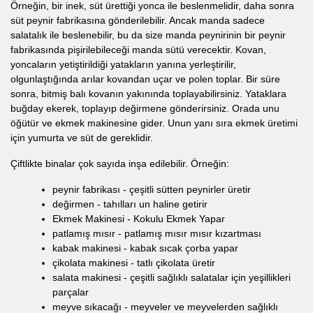
Örneğin, bir inek, süt ürettiği yonca ile beslenmelidir, daha sonra
süt peynir fabrikasına gönderilebilir. Ancak manda sadece
salatalık ile beslenebilir, bu da size manda peynirinin bir peynir
fabrikasında pişirilebileceği manda sütü verecektir. Kovan,
yoncaların yetiştirildiği yatakların yanına yerleştirilir,
olgunlaştığında arılar kovandan uçar ve polen toplar. Bir süre
sonra, bitmiş balı kovanın yakınında toplayabilirsiniz. Yataklara
buğday ekerek, toplayıp değirmene gönderirsiniz. Orada unu
öğütür ve ekmek makinesine gider. Unun yanı sıra ekmek üretimi
için yumurta ve süt de gereklidir.
Çiftlikte binalar çok sayıda inşa edilebilir. Örneğin:
peynir fabrikası - çeşitli sütten peynirler üretir
değirmen - tahılları un haline getirir
Ekmek Makinesi - Kokulu Ekmek Yapar
patlamış mısır - patlamış mısır mısır kızartması
kabak makinesi - kabak sıcak çorba yapar
çikolata makinesi - tatlı çikolata üretir
salata makinesi - çeşitli sağlıklı salatalar için yeşillikleri
parçalar
meyve sıkacağı - meyveler ve meyvelerden sağlıklı