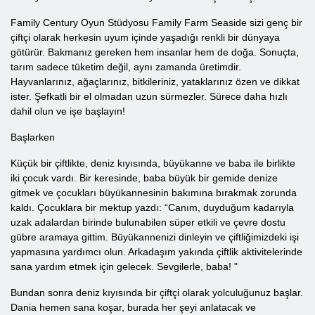
Family Century Oyun Stüdyosu Family Farm Seaside sizi genç bir
çiftçi olarak herkesin uyum içinde yaşadığı renkli bir dünyaya
götürür. Bakmanız gereken hem insanlar hem de doğa. Sonuçta,
tarım sadece tüketim değil, aynı zamanda üretimdir.
Hayvanlarınız, ağaçlarınız, bitkileriniz, yataklarınız özen ve dikkat
ister. Şefkatli bir el olmadan uzun sürmezler. Sürece daha hızlı
dahil olun ve işe başlayın!
Başlarken
Küçük bir çiftlikte, deniz kıyısında, büyükanne ve baba ile birlikte
iki çocuk vardı. Bir keresinde, baba büyük bir gemide denize
gitmek ve çocukları büyükannesinin bakımına bırakmak zorunda
kaldı. Çocuklara bir mektup yazdı: “Canım, duyduğum kadarıyla
uzak adalardan birinde bulunabilen süper etkili ve çevre dostu
gübre aramaya gittim. Büyükannenizi dinleyin ve çiftliğimizdeki işi
yapmasına yardımcı olun. Arkadaşım yakında çiftlik aktivitelerinde
sana yardım etmek için gelecek. Sevgilerle, baba! "
Bundan sonra deniz kıyısında bir çiftçi olarak yolculuğunuz başlar.
Dania hemen sana koşar, burada her şeyi anlatacak ve