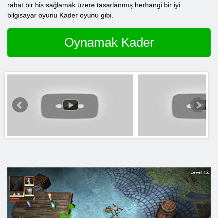
rahat bir his sağlamak üzere tasarlanmış herhangi bir iyi
bilgisayar oyunu Kader oyunu gibi.
Oynamak Kader