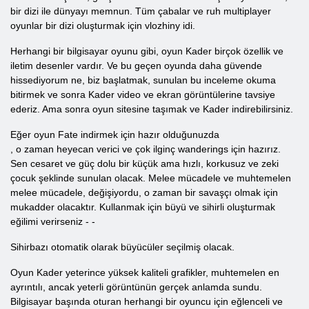
bir dizi ile dünyayı memnun. Tüm çabalar ve ruh multiplayer
oyunlar bir dizi oluşturmak için vlozhiny idi.
Herhangi bir bilgisayar oyunu gibi, oyun Kader birçok özellik ve
iletim desenler vardır. Ve bu geçen oyunda daha güvende
hissediyorum ne, biz başlatmak, sunulan bu inceleme okuma
bitirmek ve sonra Kader video ve ekran görüntülerine tavsiye
ederiz. Ama sonra oyun sitesine taşımak ve Kader indirebilirsiniz.
Eğer oyun Fate indirmek için hazır olduğunuzda
, o zaman heyecan verici ve çok ilginç wanderings için hazırız.
Sen cesaret ve güç dolu bir küçük ama hızlı, korkusuz ve zeki
çocuk şeklinde sunulan olacak. Melee mücadele ve muhtemelen
melee mücadele, değişiyordu, o zaman bir savaşçı olmak için
mukadder olacaktır. Kullanmak için büyü ve sihirli oluşturmak
eğilimi verirseniz - -
Sihirbazı otomatik olarak büyücüler seçilmiş olacak.
Oyun Kader yeterince yüksek kaliteli grafikler, muhtemelen en
ayrıntılı, ancak yeterli görüntünün gerçek anlamda sundu.
Bilgisayar başında oturan herhangi bir oyuncu için eğlenceli ve