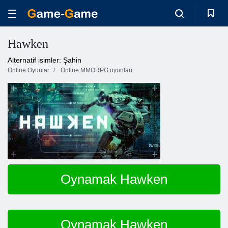
Hawken
Alternatif isimler: Şahin
Online Oyunlar
Online MMORPG oyunları
Oynamak Hawken
Oynamak Hawken