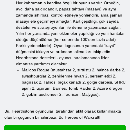
Her kahramanın kendine özgü bir oyunu vardır. Örneğin,
avcı daha saldırgandır, papaz tahtayı (masayı) ve aynı
zamanda sihirbazı kontrol etmeye yönlendirir, ama şaman
masayı ele geçirmeyi amaçlar. Kart çeşitliliği, çok sayıda
desteler ve strateji oyunları ile deneme yapmanızı sağlar.
Yılın her yarısında yeni eklemeler yapıldığı ve yeni haritalar
olduğu düşünülürse (her seferinde 100'den fazla adet)
Farklı yeteneklerle). Oyun logosunun yanındaki "kayıt"
düğmesini tıklayın ve ardından talimatları takip edin.
Hearthstone desteleri - oyuncu sıralamasında lider
olmanıza yardımcı olacaktır.
Maligos Rogue (müstahzar 2, sırtüstü 2, haince darbe 2,
swashburglar 2, zehirlenme hıyarı 2, sersemletici 2,
bağırsak 2, Talnos, bıçak kanadı 2, gölge darbesi, SHRU
ajanı 2, uçurum, Barnes, Tomb Raider 2, Azure dragon
2, goblin auctioneer 2, Taurisan, Malygos).
Bu, Hearthstone oyuncuları tarafından aktif olarak kullanılmakta
olan birçoğunun bir sihirbazı: Bu Heroes of Warcraft!