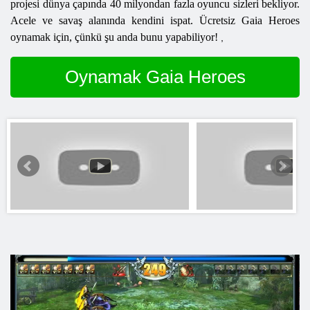
projesi dünya çapında 40 milyondan fazla oyuncu sizleri bekliyor.
Acele ve savaş alanında kendini ispat. Ücretsiz Gaia Heroes
oynamak için, çünkü şu anda bunu yapabiliyor!
,
Oynamak Gaia Heroes