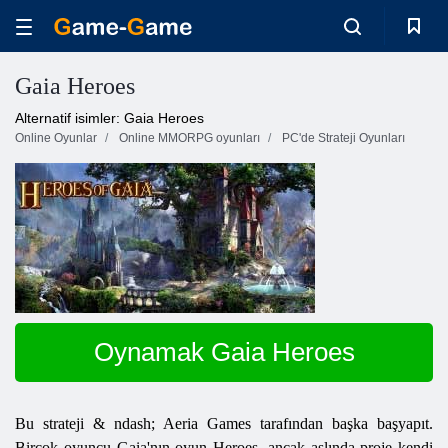
Gaia Heroes
Alternatif isimler: Gaia Heroes
Online Oyunlar
Online MMORPG oyunları
PC'de Strateji Oyunları
Oynamak Gaia Heroes
Bu strateji & ndash; Aeria Games tarafından başka başyapıt.
Birçok oyuncu Gaia'nın oyun Heroes, ancak aslında proje kendi