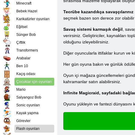
sırasında malzeme toplayarak oluşturab
Minecraft
Bebek Hazel
Tecrübe kazandıkça savaşçılarınız s
seçmek bazen son derece zor olabilir
Karikatürler oyunları
Eğitsel
Savaş sistemi karmaşık değil
, sava
Sünger Bob
verirsiniz. Geliştiriciler, kaynakları 
olduğunu izleyebilirsiniz.
Çiftlik
Transformers
Diğer oyuncularla ittifaklar kurun ve 
Arabalar
Her gün oyuna bakın ve günlük ödüller 
Ben 10
Kaçış odası
Oyun içi mağaza güncellemeleri günde b
kahramanlar satın alabilirsiniz.
Çocuklar için oyunları
Mario
Infinite Magicraid, sayfadaki bağla
Salyangoz Bob
Oyunu yükleyin ve fantezi dünyasını k
Sonic oyunları
Kayak yapma
Görevler
Flash oyunları