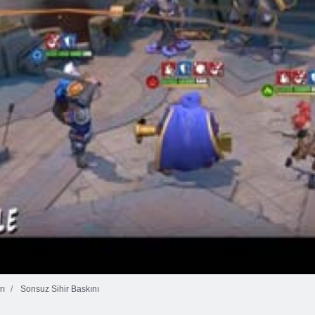
rı
Sonsuz Sihir Baskını