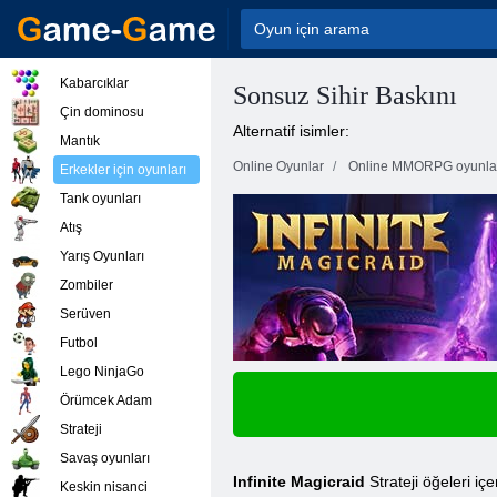
Kabarcıklar
Sonsuz Sihir Baskını
Çin dominosu
Alternatif isimler:
Mantık
Online Oyunlar
Online MMORPG oyunla
Erkekler için oyunları
Tank oyunları
Atış
Yarış Oyunları
Zombiler
Serüven
Futbol
Lego NinjaGo
Örümcek Adam
Strateji
Savaş oyunları
Infinite Magicraid
Strateji öğeleri iç
Keskin nisanci