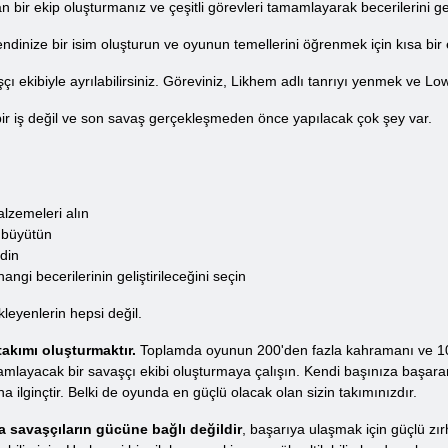
bir ekip oluşturmanız ve çeşitli görevleri tamamlayarak becerilerini gel
dinize bir isim oluşturun ve oyunun temellerini öğrenmek için kısa bir
 ekibiyle ayrılabilirsiniz. Göreviniz, Likhem adlı tanrıyı yenmek ve Low
bir iş değil ve son savaş gerçekleşmeden önce yapılacak çok şey var.
lzemeleri alın
 büyütün
edin
ngi becerilerinin geliştirileceğini seçin
leyenlerin hepsi değil.
akımı oluşturmaktır.
Toplamda oyunun 200'den fazla kahramanı ve 10 far
amlayacak bir savaşçı ekibi oluşturmaya çalışın. Kendi başınıza başaram
ilginçtir. Belki de oyunda en güçlü olacak olan sizin takımınızdır.
 savaşçıların gücüne bağlı değildir
, başarıya ulaşmak için güçlü zırh