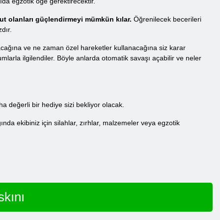
ıda egzotik öğe gerektirecektir.
cut olanları güçlendirmeyi mümkün kılar.
Öğrenilecek becerileri
dır.
racağına ve ne zaman özel hareketler kullanacağına siz karar
mlarla ilgilendiler. Böyle anlarda otomatik savaşı açabilir ve neler
 değerli bir hediye sizi bekliyor olacak.
da ekibiniz için silahlar, zırhlar, malzemeler veya egzotik
kını