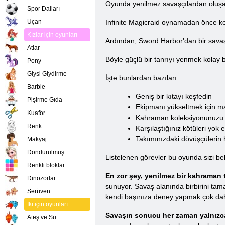
Oyunda yenilmez savaşçılardan oluşan 
Spor Dalları
Uçan
Infinite Magicraid oynamadan önce ken
Kızlar için oyunları
Ardından, Sword Harbor'dan bir savaşçı
Atlar
Böyle güçlü bir tanrıyı yenmek kolay 
Pony
Giysi Giydirme
İşte bunlardan bazıları:
Barbie
Geniş bir kıtayı keşfedin
Pişirme Gıda
Ekipmanı yükseltmek için ma
Kuaför
Kahraman koleksiyonunuzu
Renk
Karşılaştığınız kötüleri yok 
Takımınızdaki dövüşçülerin ha
Makyaj
Dondurulmuş
Listelenen görevler bu oyunda sizi bek
Renkli bloklar
En zor şey, yenilmez bir kahraman t
Dinozorlar
sunuyor. Savaş alanında birbirini tam
Serüven
kendi başınıza deney yapmak çok daha 
İki için oyunları
Savaşın sonucu her zaman yalnızca
Ateş ve Su