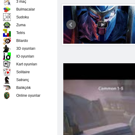
3 maç
Bulmacalar
Sudoku
Zuma
Tetris
Bilardo
3D oyunları
IO oyunları
Kart oyunları
Solitaire
Satranç
Balıkçılık
Online oyunlar