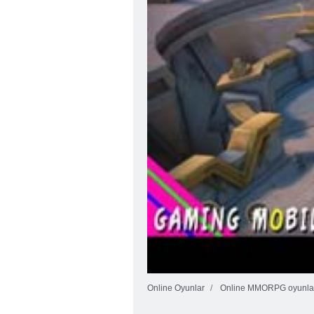
Online Oyunlar
Online MMORPG oyunla