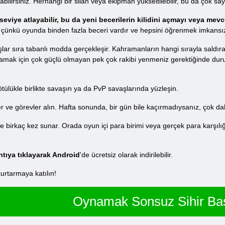
ilirsiniz. Herhangi bir silah veya ekipman yükseltilebilir, bu da çok say
eviye atlayabilir, bu da yeni becerilerin kilidini açmayı veya mev
 çünkü oyunda binden fazla beceri vardır ve hepsini öğrenmek imkansız
şlar sıra tabanlı modda gerçekleşir. Kahramanların hangi sırayla saldı
toplamak için çok güçlü olmayan pek çok rakibi yenmeniz gerektiğinde duru
kötülükle birlikte savaşın ya da PvP savaşlarında yüzleşin.
ve görevler alın. Hafta sonunda, bir gün bile kaçırmadıysanız, çok daha
irkaç kez sunar. Orada oyun içi para birimi veya gerçek para karşılığın
ntıya tıklayarak Android
'de ücretsiz olarak indirilebilir.
urtarmaya katılın!
Oynamak Sonsuz Sihir Bas