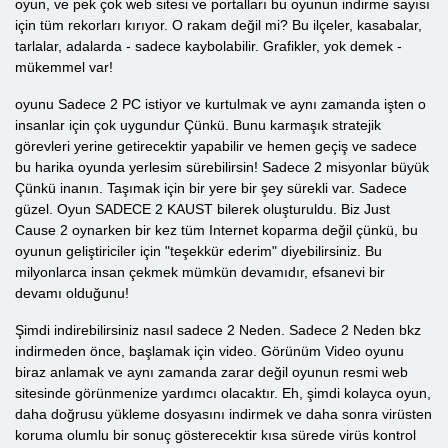
oyun, ve pek çok web sitesi ve portalları bu oyunun indirme sayısı
için tüm rekorları kırıyor. O rakam değil mi? Bu ilçeler, kasabalar,
tarlalar, adalarda - sadece kaybolabilir. Grafikler, yok demek -
mükemmel var!
oyunu Sadece 2 PC istiyor ve kurtulmak ve aynı zamanda işten o
insanlar için çok uygundur Çünkü. Bunu karmaşık stratejik
görevleri yerine getirecektir yapabilir ve hemen geçiş ve sadece
bu harika oyunda yerlesim sürebilirsin! Sadece 2 misyonlar büyük
Çünkü inanın. Taşımak için bir yere bir şey sürekli var. Sadece
güzel. Oyun SADECE 2 KAUST bilerek oluşturuldu. Biz Just
Cause 2 oynarken bir kez tüm Internet koparma değil çünkü, bu
oyunun geliştiriciler için "teşekkür ederim" diyebilirsiniz. Bu
milyonlarca insan çekmek mümkün devamıdır, efsanevi bir
devamı olduğunu!
Şimdi indirebilirsiniz nasıl sadece 2 Neden. Sadece 2 Neden bkz
indirmeden önce, başlamak için video. Görünüm Video oyunu
biraz anlamak ve aynı zamanda zarar değil oyunun resmi web
sitesinde görünmenize yardımcı olacaktır. Eh, şimdi kolayca oyun,
daha doğrusu yükleme dosyasını indirmek ve daha sonra virüsten
koruma olumlu bir sonuç gösterecektir kısa sürede virüs kontrol