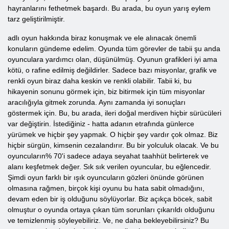
hayranlarını fethetmek başardı. Bu arada, bu oyun yarış eylem
tarz geliştirilmiştir.
adlı oyun hakkında biraz konuşmak ve ele alınacak önemli
konuların gündeme edelim. Oyunda tüm görevler de tabii şu anda
oyunculara yardımcı olan, düşünülmüş. Oyunun grafikleri iyi ama
kötü, o rafine edilmiş değildirler. Sadece bazı misyonlar, grafik ve
renkli oyun biraz daha keskin ve renkli olabilir. Tabii ki, bu
hikayenin sonunu görmek için, biz bitirmek için tüm misyonlar
aracılığıyla gitmek zorunda. Aynı zamanda iyi sonuçları
göstermek için. Bu, bu arada, ileri doğal merdiven hiçbir sürücüleri
var değiştirin. İstediğiniz - hatta adanın etrafında günlerce
yürümek ve hiçbir şey yapmak. O hiçbir şey vardır çok olmaz. Biz
hiçbir sürgün, kimsenin cezalandırır. Bu bir yolculuk olacak. Ve bu
oyuncuların% 70'i sadece adaya seyahat taahhüt belirterek ve
alanı keşfetmek değer. Sık sık verilen oyuncular, bu eğlencedir.
Şimdi oyun farklı bir ışık oyuncuların gözleri önünde görünen
olmasına rağmen, birçok kişi oyunu bu hata sabit olmadığını,
devam eden bir iş olduğunu söylüyorlar. Biz açıkça böcek, sabit
olmuştur o oyunda ortaya çıkan tüm sorunları çıkarıldı olduğunu
ve temizlenmiş söyleyebiliriz. Ve, ne daha bekleyebilirsiniz? Bu