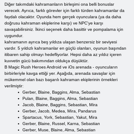
Diğer takımdaki kahramanların birleşimi ona belli bonuslar
verecek. Ayrıca, farklı görevler için farklı türden kahramanlar da
faydalı olacaktır. Oyunda hem gerçek oyunculara (ya da daha
doğrusu kahraman ekiplerine karşı) ve NPC'ye karşı
savaşabilirsiniz. İkinci seçenek daha basittir ve pompalama için
uygundur.
kahramanın ayrıca beş yıldıza ulaşan benzersiz bir seviyesi
vardır. 5 yıldızlı kahramanlar en güçlü olanları, oyunun başından
itibaren sahip olmayı hedefliyorlar. Hepsi daha az yıldız içeren
kuvvetin gücü bakımından oldukça düşüktür.
B Magic Rush Heroes Android ve iOs arenada - oyuncuların
birbirleriyle kavga ettiği yer. Aşağıda, arenada savaşlar için
mükemmel olan bazı başarılı kahraman ekiplerinin örnekleri
verilmiştir:
Gerber, Blaine, Baggins, Alma, Sebastian
Pulan, Blaine, Baggins, Alma, Sebastian
Jacob, Blaine, Baggins, Sebastian, Mira
Gerber, Jacob, Medea, Mira, Pandarus
Spartacus, York, Sebastian, Yakut, Mira
Gerber, Blaine, Russel, Karna, Sebastian
Gerber, Muse, Blaine, Alma, Sebastian