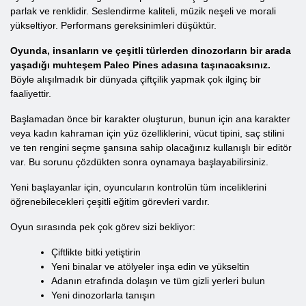
parlak ve renklidir. Seslendirme kaliteli, müzik neşeli ve morali
yükseltiyor. Performans gereksinimleri düşüktür.
Oyunda, insanların ve çeşitli türlerden dinozorların bir arada
yaşadığı muhteşem Paleo Pines adasına taşınacaksınız.
Böyle alışılmadık bir dünyada çiftçilik yapmak çok ilginç bir
faaliyettir.
Başlamadan önce bir karakter oluşturun, bunun için ana karakter
veya kadın kahraman için yüz özelliklerini, vücut tipini, saç stilini
ve ten rengini seçme şansına sahip olacağınız kullanışlı bir editör
var. Bu sorunu çözdükten sonra oynamaya başlayabilirsiniz.
Yeni başlayanlar için, oyuncuların kontrolün tüm inceliklerini
öğrenebilecekleri çeşitli eğitim görevleri vardır.
Oyun sırasında pek çok görev sizi bekliyor:
Çiftlikte bitki yetiştirin
Yeni binalar ve atölyeler inşa edin ve yükseltin
Adanın etrafında dolaşın ve tüm gizli yerleri bulun
Yeni dinozorlarla tanışın