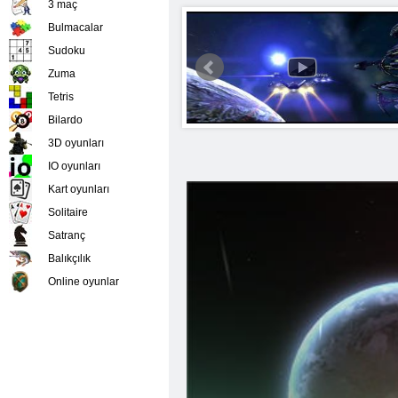
3 maç
Bulmacalar
Sudoku
Zuma
Tetris
Bilardo
3D oyunları
IO oyunları
Kart oyunları
Solitaire
Satranç
Balıkçılık
Online oyunlar