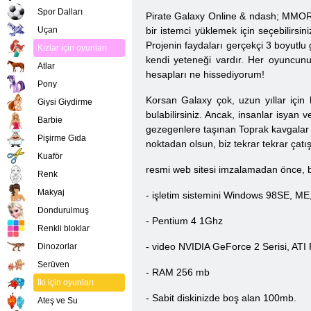
Spor Dalları
Pirate Galaxy Online & ndash; MMORPG 
Uçan
bir istemci yüklemek için seçebilirsin
Projenin faydaları gerçekçi 3 boyutlu 
Kızlar için oyunları
kendi yeteneği vardır. Her oyuncunun
Atlar
hesapları ne hissediyorum!
Pony
Korsan Galaxy çok, uzun yıllar için 
Giysi Giydirme
bulabilirsiniz. Ancak, insanlar isyan
Barbie
gezegenlere taşınan Toprak kavgalar t
Pişirme Gıda
noktadan olsun, biz tekrar tekrar ça
Kuaför
resmi web sitesi imzalamadan önce, b
Renk
Makyaj
- işletim sistemini Windows 98SE, ME
Dondurulmuş
- Pentium 4 1Ghz
Renkli bloklar
- video NVIDIA GeForce 2 Serisi, ATI
Dinozorlar
Serüven
- RAM 256 mb
İki için oyunları
- Sabit diskinizde boş alan 100mb.
Ateş ve Su