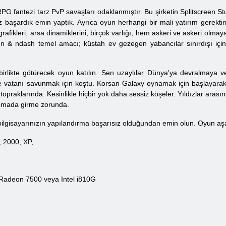
fantezi tarz PvP savaşları odaklanmıştır. Bu şirketin Splitscreen Stud
iz başardık emin yaptık. Ayrıca oyun herhangi bir mali yatırım gerektirm
grafikleri, arsa dinamiklerini, birçok varlığı, hem askeri ve askeri olm
 & ndash temel amacı; küstah ev gezegen yabancılar sınırdışı için he
birlikte götürecek oyun katılın. Sen uzaylılar Dünya'ya devralmaya ve
 ve vatanı savunmak için koştu. Korsan Galaxy oynamak için başlayarak
opraklarında. Kesinlikle hiçbir yok daha sessiz köşeler. Yıldızlar arası
tışmada girme zorunda.
ilgisayarınızın yapılandırma başarısız olduğundan emin olun. Oyun aşağ
, 2000, XP,
 Radeon 7500 veya Intel i810G