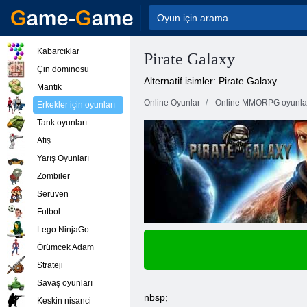
Kabarcıklar
Pirate Galaxy
Çin dominosu
Alternatif isimler: Pirate Galaxy
Mantık
Online Oyunlar
Online MMORPG oyunla
Erkekler için oyunları
Tank oyunları
Atış
Yarış Oyunları
Zombiler
Serüven
Futbol
Lego NinjaGo
Örümcek Adam
Strateji
Savaş oyunları
nbsp;
Keskin nisanci