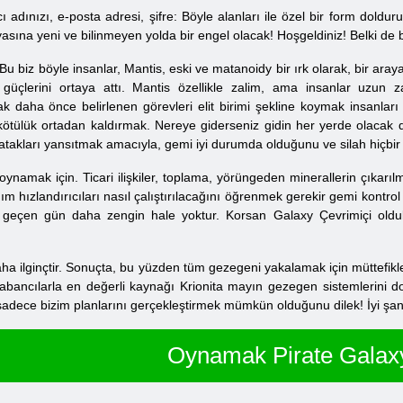
ı adınızı, e-posta adresi, şifre: Böyle alanları ile özel bir form doldu
yasına yeni ve bilinmeyen yolda bir engel olacak! Hoşgeldiniz! Belki de 
u biz böyle insanlar, Mantis, eski ve matanoidy bir ırk olarak, bir araya 
üçlerini ortaya attı. Mantis özellikle zalim, ama insanlar uzun 
ak daha önce belirlenen görevleri elit birimi şekline koymak insanları
 kötülük ortadan kaldırmak. Nereye giderseniz gidin her yerde olacak d
 atakları yansıtmak amacıyla, gemi iyi durumda olduğunu ve silah hiçbir 
oynamak için. Ticari ilişkiler, toplama, yörüngeden minerallerin çıkar
lanım hızlandırıcıları nasıl çalıştırılacağını öğrenmek gerekir gemi kon
geçen gün daha zengin hale yoktur. Korsan Galaxy Çevrimiçi olduk
 ilginçtir. Sonuçta, bu yüzden tüm gezegeni yakalamak için müttefikle
ancılarla en değerli kaynağı Krionita mayın gezegen sistemlerini domu
sadece bizim planlarını gerçekleştirmek mümkün olduğunu dilek! İyi şan
Oynamak Pirate Galax