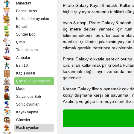
Minecraft
Pirate Galaxy Kayıt & ndash; Kullanıc
Bebek Hazel
hiçbir şey aynı zamanda tehlikeli dün
Karikatürler oyunları
oyun
& nbsp;
Pirate Galaxy & ndash; B
Eğitsel
üç metre devleri yenmek için tüm g
Sünger Bob
bilinmemektedir. Sen, bir acemi olar
mantisin şeklinde galaksinin yayılan
Çiftlik
çıkmak gerekir. Yeterince rakiplerinin
Transformers
Arabalar
Pirate Galaxy dikkatle gerekir oyunu 
için, silah kullanmak pil Krionita kul
Ben 10
kazanmak değil, aynı zamanda her 
Kaçış odası
gelecektir.
Çocuklar için oyunları
Korsan Galaxy filoda oynamak çok daha
Mario
kolay düşmana karşı bir savunma. Yab
Salyangoz Bob
Azalmış ve güçte titremeye olun! Biz 
Sonic oyunları
Kayak yapma
Görevler
Flash oyunları