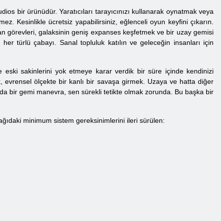
ios bir ürünüdür. Yaratıcıları tarayıcınızı kullanarak oynatmak veya
ez. Kesinlikle ücretsiz yapabilirsiniz, eğlenceli oyun keyfini çıkarın.
ayan görevleri, galaksinin geniş expanses keşfetmek ve bir uzay gemisi
r türlü çabayı. Sanal topluluk katılın ve geleceğin insanları için
 eski sakinlerini yok etmeye karar verdik bir süre içinde kendinizi
, evrensel ölçekte bir kanlı bir savaşa girmek. Uzaya ve hatta diğer
nda bir gemi manevra, sen sürekli tetikte olmak zorunda. Bu başka bir
ıdaki minimum sistem gereksinimlerini ileri sürülen: