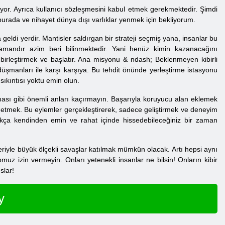
ruyor. Ayrıca kullanıcı sözleşmesini kabul etmek gerekmektedir. Şimdi
burada ve nihayet dünya dışı varlıklar yenmek için bekliyorum.
geldi yerdir. Mantisler saldırgan bir strateji seçmiş yana, insanlar bu
zamandır azim beri bilinmektedir. Yani henüz kimin kazanacağını
 birleştirmek ve başlatır. Ana misyonu & ndash; Beklenmeyen kibirli
üşmanları ile karşı karşıya. Bu tehdit önünde yerleştirme istasyonu
sıkıntısı yoktu emin olun.
ılması gibi önemli anları kaçırmayın. Başarıyla koruyucu alan eklemek
trol etmek. Bu eylemler gerçekleştirerek, sadece geliştirmek ve deneyim
ça kendinden emin ve rahat içinde hissedebileceğiniz bir zaman
riyle büyük ölçekli savaşlar katılmak mümkün olacak. Artı hepsi aynı
z izin vermeyin. Onları yetenekli insanlar ne bilsin! Onların kibir
slar!
y