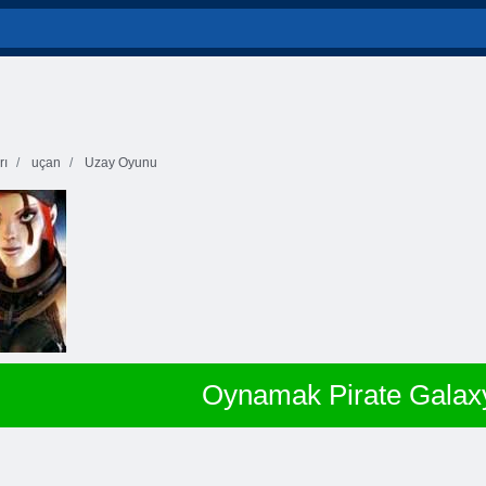
rı
uçan
Uzay Oyunu
Oynamak Pirate Galax