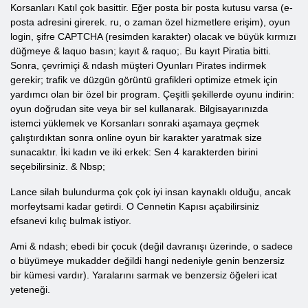
Korsanları Katıl çok basittir. Eğer posta bir posta kutusu varsa (e-
posta adresini girerek. ru, o zaman özel hizmetlere erişim), oyun
login, şifre CAPTCHA (resimden karakter) olacak ve büyük kırmızı
düğmeye & laquo basın; kayıt & raquo;. Bu kayıt Piratia bitti.
Sonra, çevrimiçi & ndash müşteri Oyunları Pirates indirmek
gerekir; trafik ve düzgün görüntü grafikleri optimize etmek için
yardımcı olan bir özel bir program. Çeşitli şekillerde oyunu indirin:
oyun doğrudan site veya bir sel kullanarak. Bilgisayarınızda
istemci yüklemek ve Korsanları sonraki aşamaya geçmek
çalıştırdıktan sonra online oyun bir karakter yaratmak size
sunacaktır. İki kadın ve iki erkek: Sen 4 karakterden birini
seçebilirsiniz. & Nbsp;
Lance silah bulundurma çok çok iyi insan kaynaklı olduğu, ancak
morfeytsami kadar getirdi. O Cennetin Kapısı açabilirsiniz
efsanevi kılıç bulmak istiyor.
Ami & ndash; ebedi bir çocuk (değil davranışı üzerinde, o sadece
o büyümeye mukadder değildi hangi nedeniyle genin benzersiz
bir kümesi vardır). Yaralarını sarmak ve benzersiz öğeleri icat
yeteneği.