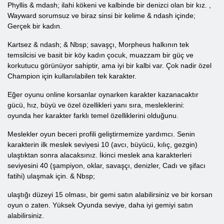
Phyllis & mdash; ilahi kökeni ve kalbinde bir denizci olan bir kız. ,
Wayward sorumsuz ve biraz sinsi bir kelime & ndash içinde;
Gerçek bir kadın.
Kartsez & ndash; & Nbsp; savaşçı, Morpheus halkının tek
temsilcisi ve basit bir köy kadın çocuk, muazzam bir güç ve
korkutucu görünüyor sahiptir, ama iyi bir kalbi var. Çok nadir özel
Champion için kullanılabilen tek karakter.
Eğer oyunu online korsanlar oynarken karakter kazanacaktır
gücü, hız, büyü ve özel özellikleri yanı sıra, mesleklerini:
oyunda her karakter farklı temel özelliklerini olduğunu.
Meslekler oyun beceri profili geliştirmemize yardımcı. Senin
karakterin ilk meslek seviyesi 10 (avcı, büyücü, kılıç, gezgin)
ulaştıktan sonra alacaksınız. İkinci meslek ana karakterleri
seviyesini 40 (şampiyon, oklar, savaşçı, denizler, Cadı ve şifacı
fatihi) ulaşmak için. & Nbsp;
ulaştığı düzeyi 15 olması, bir gemi satın alabilirsiniz ve bir korsan
oyun o zaten. Yüksek Oyunda seviye, daha iyi gemiyi satın
alabilirsiniz.