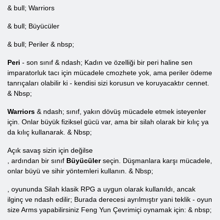
& bull; Warriors
& bull; Büyücüler
& bull; Periler & nbsp;
Peri
- son sınıf & ndash; Kadın ve özelliği bir peri haline sen
imparatorluk tacı için mücadele cmozhete yok, ama periler ödeme
tanrıçaları olabilir ki - kendisi sizi korusun ve koruyacaktır cennet.
& Nbsp;
Warriors
& ndash; sınıf, yakın dövüş mücadele etmek isteyenler
için. Onlar büyük fiziksel gücü var, ama bir silah olarak bir kılıç ya
da kılıç kullanarak. & Nbsp;
Açık savaş sizin için değilse
, ardından bir sınıf
Büyücüler
seçin. Düşmanlara karşı mücadele,
onlar büyü ve sihir yöntemleri kullanın. & Nbsp;
, oyununda Silah klasik RPG a uygun olarak kullanıldı, ancak
ilginç ve ndash edilir; Burada derecesi ayrılmıştır yani teklik - oyun
size Arms yapabilirsiniz Feng Yun Çevrimiçi oynamak için: & nbsp;