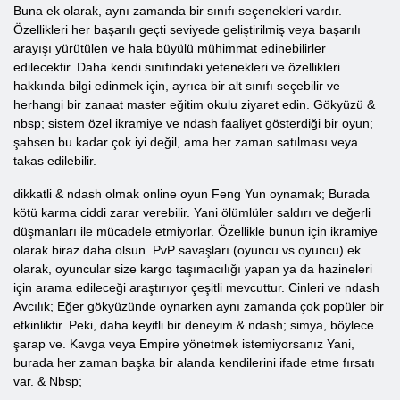
Buna ek olarak, aynı zamanda bir sınıfı seçenekleri vardır.
Özellikleri her başarılı geçti seviyede geliştirilmiş veya başarılı
arayışı yürütülen ve hala büyülü mühimmat edinebilirler
edilecektir. Daha kendi sınıfındaki yetenekleri ve özellikleri
hakkında bilgi edinmek için, ayrıca bir alt sınıfı seçebilir ve
herhangi bir zanaat master eğitim okulu ziyaret edin. Gökyüzü &
nbsp; sistem özel ikramiye ve ndash faaliyet gösterdiği bir oyun;
şahsen bu kadar çok iyi değil, ama her zaman satılması veya
takas edilebilir.
dikkatli & ndash olmak online oyun Feng Yun oynamak; Burada
kötü karma ciddi zarar verebilir. Yani ölümlüler saldırı ve değerli
düşmanları ile mücadele etmiyorlar. Özellikle bunun için ikramiye
olarak biraz daha olsun. PvP savaşları (oyuncu vs oyuncu) ek
olarak, oyuncular size kargo taşımacılığı yapan ya da hazineleri
için arama edileceği araştırıyor çeşitli mevcuttur. Cinleri ve ndash
Avcılık; Eğer gökyüzünde oynarken aynı zamanda çok popüler bir
etkinliktir. Peki, daha keyifli bir deneyim & ndash; simya, böylece
şarap ve. Kavga veya Empire yönetmek istemiyorsanız Yani,
burada her zaman başka bir alanda kendilerini ifade etme fırsatı
var. & Nbsp;