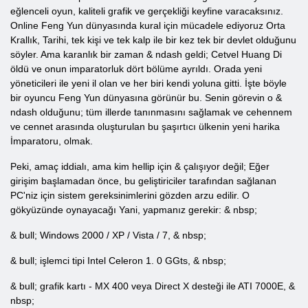
eğlenceli oyun, kaliteli grafik ve gerçekliği keyfine varacaksınız.
Online Feng Yun dünyasında kural için mücadele ediyoruz Orta
Krallık, Tarihi, tek kişi ve tek kalp ile bir kez tek bir devlet olduğunu
söyler. Ama karanlık bir zaman & ndash geldi; Cetvel Huang Di
öldü ve onun imparatorluk dört bölüme ayrıldı. Orada yeni
yöneticileri ile yeni il olan ve her biri kendi yoluna gitti. İşte böyle
bir oyuncu Feng Yun dünyasına görünür bu. Senin görevin o &
ndash olduğunu; tüm illerde tanınmasını sağlamak ve cehennem
ve cennet arasında oluşturulan bu şaşırtıcı ülkenin yeni harika
İmparatoru, olmak.
Peki, amaç iddialı, ama kim hellip için & çalışıyor değil; Eğer
girişim başlamadan önce, bu geliştiriciler tarafından sağlanan
PC'niz için sistem gereksinimlerini gözden arzu edilir. O
gökyüzünde oynayacağı Yani, yapmanız gerekir: & nbsp;
& bull; Windows 2000 / XP / Vista / 7, & nbsp;
& bull; işlemci tipi Intel Celeron 1. 0 GGts, & nbsp;
& bull; grafik kartı - MX 400 veya Direct X desteği ile ATI 7000E, &
nbsp;