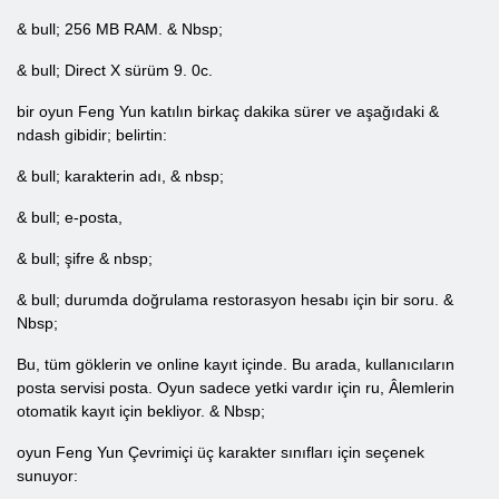
& bull; 256 MB RAM. & Nbsp;
& bull; Direct X sürüm 9. 0c.
bir oyun Feng Yun katılın birkaç dakika sürer ve aşağıdaki &
ndash gibidir; belirtin:
& bull; karakterin adı, & nbsp;
& bull; e-posta,
& bull; şifre & nbsp;
& bull; durumda doğrulama restorasyon hesabı için bir soru. &
Nbsp;
Bu, tüm göklerin ve online kayıt içinde. Bu arada, kullanıcıların
posta servisi posta. Oyun sadece yetki vardır için ru, Âlemlerin
otomatik kayıt için bekliyor. & Nbsp;
oyun Feng Yun Çevrimiçi üç karakter sınıfları için seçenek
sunuyor: