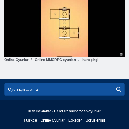
Online Oyunlar
Online MMORPG oyunları
kare çizgi
© game-game - Ücretsiz online flash oyunlar
English
Türkçe
Online Oyunlar
Etiketler
Görüşleriniz
Français