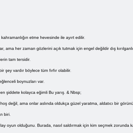
r kahramanlığın etme hevesinde ile ayırt edilir.
lar, ama her zaman gözlerini açık tutmak için engel değildir dış kırılganlı
erin tam tersidir.
r şey vardır böylece tüm fırfır olabilir.
ğlenceli boynuzları var.
en şiddete kolayca eğimli Bu yarış. & Nbsp;
hoş değil, ama onlar aslında oldukça güzel yaratma, aldatıcı bir görün
 biri.
lay oyun olduğunu. Burada, nasıl saldırmak için kim seçmek zorunda k