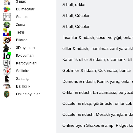
3 maç
& bull; orklar
Bulmacalar
& bull; Cüceler
Sudoku
Zuma
& bull; Cüceler.
Tetris
İnsanlar & ndash; cesur ve yiğit, onla
Bilardo
3D oyunları
elfler & ndash; inanılmaz zarif yaratık
IO oyunları
Karanlık elfler & ndash; o zamanki Elfl
Kart oyunları
Goblinler & ndash; Çok inatçı, bunlar bi
Solitaire
Satranç
Demons & ndash; Komik yarış, onlar e
Balıkçılık
Orklar & ndash; En acımasız, bu yüzd
Online oyunlar
Cüceler & nbsp; görünüşte, onlar çok 
Cüceler & ndash; Meraklı yarışlarından
Online oyun Shakes & amp; Fidget ko