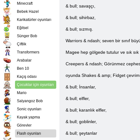
Minecraft
& bull; savaşçı,
Bebek Hazel
& bull; sihirbaz,
Karikatürler oyunları
Eğitsel
& bull; sızmış.
Sünger Bob
Warriors & ndash; seven bir sınıf büyü
Çiftlik
Magee hep gölgede tutulur ve sık sı
Transformers
Arabalar
Creepers & ndash; Görünmez cephesi
Ben 10
oyunda Shakes & amp; Fidget çevrimiçi 
Kaçış odası
Çocuklar için oyunları
& bull; İnsanlar,
Mario
& bull; elfler,
Salyangoz Bob
Sonic oyunları
& bull; karanlık elfler,
Kayak yapma
& bull; goblinler,
Görevler
& bull; şeytanlar
Flash oyunları