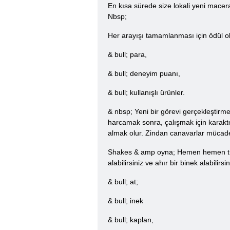
En kısa sürede size lokali yeni macer
Nbsp;
Her arayışı tamamlanması için ödül ol
& bull; para,
& bull; deneyim puanı,
& bull; kullanışlı ürünler.
& nbsp; Yeni bir görevi gerçekleştirm
harcamak sonra, çalışmak için karakt
almak olur. Zindan canavarlar mücadele
Shakes & amp oyna; Hemen hemen tüm ö
alabilirsiniz ve ahır bir binek alabilirsin
& bull; at;
& bull; inek
& bull; kaplan,