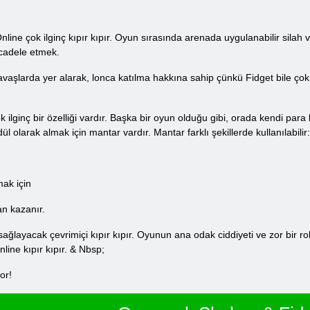
e çok ilginç kıpır kıpır. Oyun sırasında arenada uygulanabilir silah ve
cadele etmek.
vaşlarda yer alarak, lonca katılma hakkına sahip çünkü Fidget bile çok 
lginç bir özelliği vardır. Başka bir oyun olduğu gibi, orada kendi para 
ül olarak almak için mantar vardır. Mantar farklı şekillerde kullanılabilir:
mak için
an kazanır.
ayacak çevrimiçi kıpır kıpır. Oyunun ana odak ciddiyeti ve zor bir rol
ne kıpır kıpır. & Nbsp;
or!