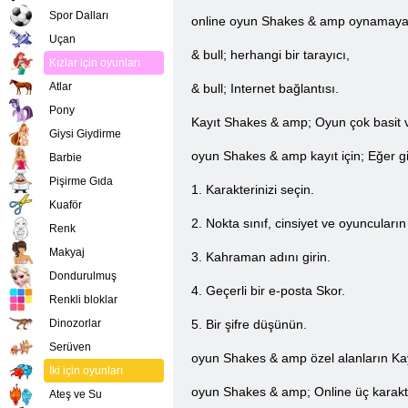
Spor Dalları
online oyun Shakes & amp oynamaya ba
Uçan
& bull; herhangi bir tarayıcı,
Kızlar için oyunları
Atlar
& bull; Internet bağlantısı.
Pony
Kayıt Shakes & amp; Oyun çok basit ve e
Giysi Giydirme
oyun Shakes & amp kayıt için; Eğer gib
Barbie
Pişirme Gıda
1. Karakterinizi seçin.
Kuaför
2. Nokta sınıf, cinsiyet ve oyuncuların d
Renk
Makyaj
3. Kahraman adını girin.
Dondurulmuş
4. Geçerli bir e-posta Skor.
Renkli bloklar
Dinozorlar
5. Bir şifre düşünün.
Serüven
oyun Shakes & amp özel alanların Kay
İki için oyunları
oyun Shakes & amp; Online üç karakter 
Ateş ve Su