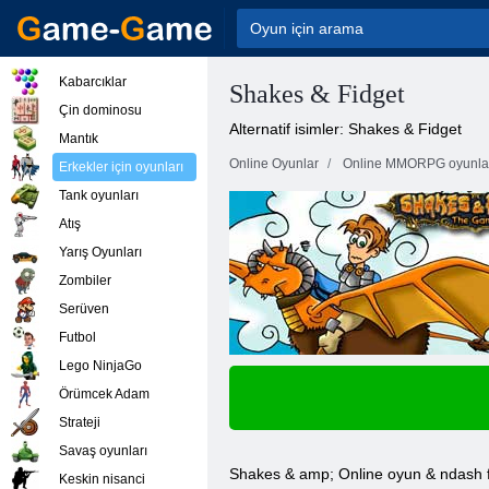
Kabarcıklar
Shakes & Fidget
Çin dominosu
Alternatif isimler: Shakes & Fidget
Mantık
Online Oyunlar
Online MMORPG oyunla
Erkekler için oyunları
Tank oyunları
Atış
Yarış Oyunları
Zombiler
Serüven
Futbol
Lego NinjaGo
Örümcek Adam
Strateji
Savaş oyunları
Shakes & amp; Online oyun & ndash f
Keskin nisanci