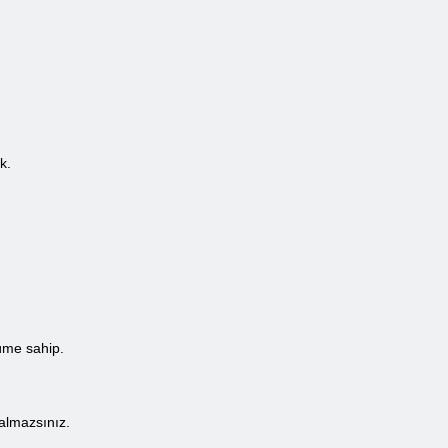
k.
üme sahip.
almazsınız.