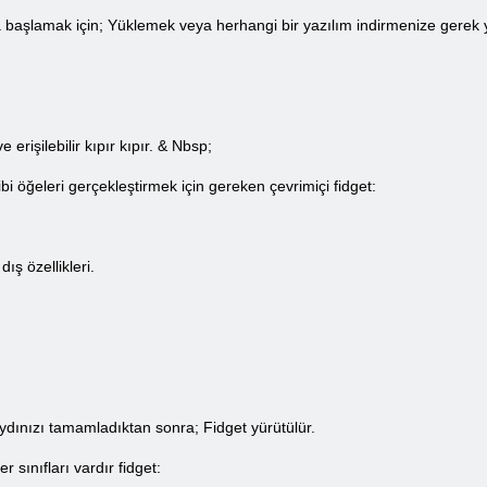
şlamak için; Yüklemek veya herhangi bir yazılım indirmenize gerek yo
rişilebilir kıpır kıpır. & Nbsp;
i öğeleri gerçekleştirmek için gereken çevrimiçi fidget:
ış özellikleri.
dınızı tamamladıktan sonra; Fidget yürütülür.
sınıfları vardır fidget: