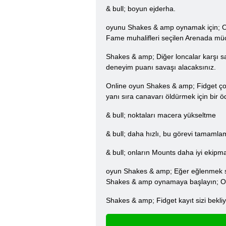
& bull; boyun ejderha.
oyunu Shakes & amp oynamak için; Onlin
Fame muhalifleri seçilen Arenada mü
Shakes & amp; Diğer loncalar karşı sa
deneyim puanı savaşı alacaksınız.
Online oyun Shakes & amp; Fidget çok i
yanı sıra canavarı öldürmek için bir öd
& bull; noktaları macera yükseltme
& bull; daha hızlı, bu görevi tamamla
& bull; onların Mounts daha iyi ekipm
oyun Shakes & amp; Eğer eğlenmek sağl
Shakes & amp oynamaya başlayın; Onli
Shakes & amp; Fidget kayıt sizi bekliy