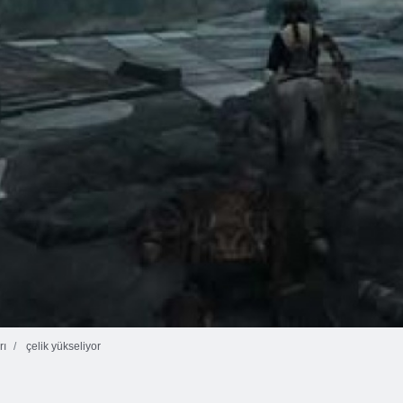
rı
çelik yükseliyor