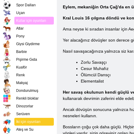
Spor Dalları
Eylem, mekaniğin Orta Çağ'da en üst
Uçan
Kral Louis 16 çılgına döndü ve kontr
Kızlar için oyunları
Atlar
Ama neyse ki sıradan insanlar için Ae
Pony
Yer alacağınız dövüşler son derece gö
Giysi Giydirme
Nasıl savaşacağınıza yalnızca siz kara
Barbie
Pişirme Gıda
Zorlu Savaşçı
Kuaför
Cesur Muhafız
Ölümcül Dansçı
Renk
Elementalist
Makyaj
Dondurulmuş
Her savaş okulunun kendi güçlü ve 
kullanarak devrimin zaferini elde edebi
Renkli bloklar
Dinozorlar
Ancak dövüşün sonucuna yalnızca hız 
Serüven
nesneleri kullanın.
İki için oyunları
Bossların çoğu çok daha güçlü. Hiçbir
Ateş ve Su
yönleri vardır, sizin göreviniz onları b