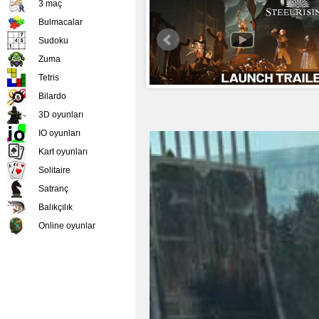
3 maç
Bulmacalar
Sudoku
Zuma
Tetris
Bilardo
3D oyunları
IO oyunları
Kart oyunları
Solitaire
Satranç
Balıkçılık
Online oyunlar