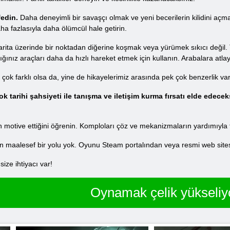
edin.
Daha deneyimli bir savaşçı olmak ve yeni becerilerin kilidini açm
aha fazlasıyla daha ölümcül hale getirin.
rita üzerinde bir noktadan diğerine koşmak veya yürümek sıkıcı değil. T
ığınız araçları daha da hızlı hareket etmek için kullanın. Arabalara atlay
 çok farklı olsa da, yine de hikayelerimiz arasında pek çok benzerlik var
tarihi şahsiyeti ile tanışma ve iletişim kurma fırsatı elde edecek
yin motive ettiğini öğrenin. Komploları çöz ve mekanizmaların yardımıyla
in maalesef bir yolu yok. Oyunu Steam portalından veya resmi web sitesi
ze ihtiyacı var!
Oynamak çelik yükseliy