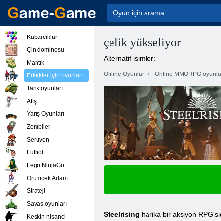
Kabarcıklar
çelik yükseliyor
Çin dominosu
Alternatif isimler:
Mantık
Online Oyunlar
Online MMORPG oyunla
Erkekler için oyunları
Tank oyunları
Atış
Yarış Oyunları
Zombiler
Serüven
Futbol
Lego NinjaGo
Örümcek Adam
Strateji
Savaş oyunları
Steelrising
harika bir aksiyon RPG'sidi
Keskin nisanci