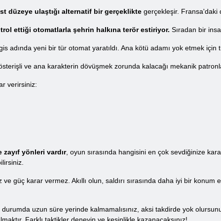
 düzeye ulaştığı alternatif bir gerçeklikte
gerçekleşir. Fransa'daki d
ol ettiği otomatlarla şehrin halkına terör estiriyor.
Sıradan bir ins
gis adında yeni bir tür otomat yaratıldı. Ana kötü adamı yok etmek için
sterişli ve ana karakterin dövüşmek zorunda kalacağı mekanik patronlar
r verirsiniz:
zayıf yönleri vardır
, oyun sırasında hangisini en çok sevdiğinize karar
lirsiniz.
ve güç karar vermez. Akıllı olun, saldırı sırasında daha iyi bir konum
 durumda uzun süre yerinde kalmamalısınız, aksi takdirde yok olursunuz
ulmaktır. Farklı taktikler deneyin ve kesinlikle kazanacaksınız!