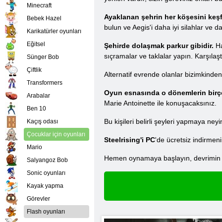
Minecraft
Ayaklanan şehrin her köşesini keşf
Bebek Hazel
bulun ve Aegis'i daha iyi silahlar ve d
Karikatürler oyunları
Eğitsel
Şehirde dolaşmak parkur gibidir.
Ha
sıçramalar ve taklalar yapın. Karşılaşt
Sünger Bob
Çiftlik
Alternatif evrende olanlar bizimkinden
Transformers
Oyun esnasında o dönemlerin birçok 
Arabalar
Marie Antoinette ile konuşacaksınız.
Ben 10
Bu kişileri belirli şeyleri yapmaya ne
Kaçış odası
Çocuklar için oyunları
Steelrising'i PC
'de ücretsiz indirmen
Mario
Hemen oynamaya başlayın, devrimin si
Salyangoz Bob
Sonic oyunları
Kayak yapma
Görevler
Flash oyunları