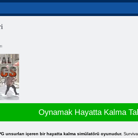
i
rı
Oynamak Hayatta Kalma Takt
PG unsurları içeren bir hayatta kalma simülatörü oyunudur.
Survival