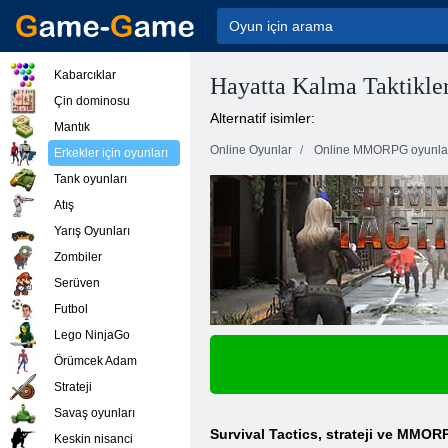
Kabarcıklar
Hayatta Kalma Taktikler
Çin dominosu
Alternatif isimler:
Mantık
Online Oyunlar
Online MMORPG oyunla
Erkekler için oyunları
Tank oyunları
Atış
Yarış Oyunları
Zombiler
Serüven
Futbol
Lego NinjaGo
Örümcek Adam
Strateji
Savaş oyunları
Survival Tactics, strateji ve MMOR
Keskin nisanci