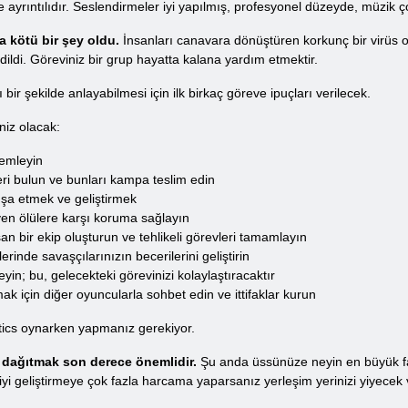
ve ayrıntılıdır. Seslendirmeler iyi yapılmış, profesyonel düzeyde, müzik 
 kötü bir şey oldu.
İnsanları canavara dönüştüren korkunç bir virüs o
ldi. Göreviniz bir grup hayatta kalana yardım etmektir.
 bir şekilde anlayabilmesi için ilk birkaç göreve ipuçları verilecek.
iz olacak:
lemleyin
eri bulun ve bunları kampa teslim edin
inşa etmek ve geliştirmek
yen ölülere karşı koruma sağlayın
an bir ekip oluşturun ve tehlikeli görevleri tamamlayın
erinde savaşçılarınızın becerilerini geliştirin
eyin; bu, gelecekteki görevinizi kolaylaştıracaktır
ak için diğer oyuncularla sohbet edin ve ittifaklar kurun
ctics oynarken yapmanız gerekiyor.
dağıtmak son derece önemlidir.
Şu anda üssünüze neyin en büyük fa
iyi geliştirmeye çok fazla harcama yaparsanız yerleşim yerinizi yiyecek ve