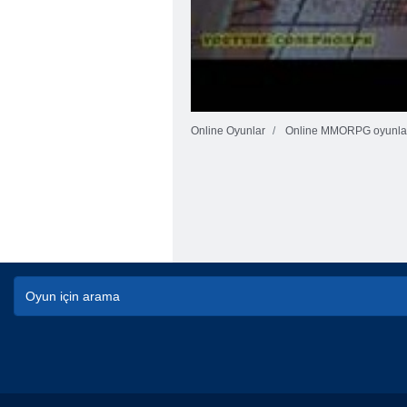
Online Oyunlar
Online MMORPG oyunla