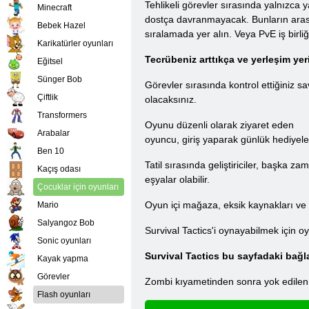
Tehlikeli görevler sırasında yalnızca
Minecraft
dostça davranmayacak. Bunların arası
Bebek Hazel
sıralamada yer alın. Veya PvE iş birli
Karikatürler oyunları
Tecrübeniz arttıkça ve yerleşim ye
Eğitsel
Sünger Bob
Görevler sırasında kontrol ettiğiniz 
Çiftlik
olacaksınız.
Transformers
Oyunu düzenli olarak ziyaret eden
Arabalar
oyuncu, giriş yaparak günlük hediyele
Ben 10
Tatil sırasında geliştiriciler, başka
Kaçış odası
eşyalar olabilir.
Çocuklar için oyunları
Oyun içi mağaza, eksik kaynakları ve di
Mario
Salyangoz Bob
Survival Tactics'i oynayabilmek için o
Sonic oyunları
Survival Tactics bu sayfadaki bağl
Kayak yapma
Görevler
Zombi kıyametinden sonra yok edilen
Flash oyunları