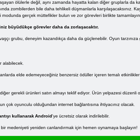
 yaşayan ölülerle değil, aynı zamanda hayatta kalan diğer gruplarla da k
nda zombilerden bile daha tehlikeli düşmanlarla karşılaşacaksınız. Ka
ği modunda gerçek müttefikler bulun ve zor görevleri birlikte tamamlayın
riniz büyüdükçe görevler daha da zorlaşacaktır.
savaşçı grubu, deneyim kazandıkça daha da güçlenebilir. Oyun tarzınıza 
r alabilecek.
 zamanlarda elde edemeyeceğiniz benzersiz ödüller içeren temalı etkinlik
ğer gerekli ürünleri satın almayı teklif ediyor. Ürün yelpazesi düzenli ola
yun çok oyunculu olduğundan internet bağlantısına ihtiyacınız olacak.
antıyı kullanarak Android
'ye ücretsiz olarak indirilebilir.
 bir medeniyeti yeniden canlandırmak için hemen oynamaya başlayın!