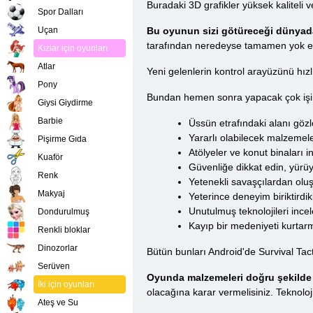
Buradaki 3D grafikler yüksek kaliteli 
Spor Dalları
Uçan
Bu oyunun sizi götüreceği dünyada
tarafından neredeyse tamamen yok edi
Kızlar için oyunları
Atlar
Yeni gelenlerin kontrol arayüzünü hızlı
Pony
Bundan hemen sonra yapacak çok işin
Giysi Giydirme
Barbie
Üssün etrafındaki alanı göz
Yararlı olabilecek malzemel
Pişirme Gıda
Atölyeler ve konut binaları 
Kuaför
Güvenliğe dikkat edin, yürü
Renk
Yetenekli savaşçılardan oluş
Makyaj
Yeterince deneyim biriktirdikl
Unutulmuş teknolojileri incel
Dondurulmuş
Kayıp bir medeniyeti kurtarm
Renkli bloklar
Dinozorlar
Bütün bunları Android'de Survival Ta
Serüven
Oyunda malzemeleri doğru şekilde 
İki için oyunları
olacağına karar vermelisiniz. Teknoloj
Ateş ve Su