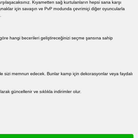
arşılaşacaksınız. Kıyametten sağ kurtulanların hepsi sana karşı
ynaklar için savaşın ve PvP modunda çevrimiçi diğer oyuncularla
.
göre hangi becerileri geliştireceğinizi seçme şansına sahip
lerle sizi memnun edecek. Bunlar kamp için dekorasyonlar veya faydalı
rak güncellenir ve sıklıkla indirimler olur.