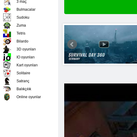
3 maç
Bulmacalar
Sudoku
Zuma
Tetris
Bilardo
3D oyunları
IO oyunları
Kart oyunları
Solitaire
Satranç
Balıkçılık
Online oyunlar