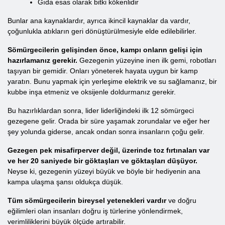
Gıda esas olarak bitki kökenlidir
Bunlar ana kaynaklardır, ayrıca ikincil kaynaklar da vardır,
çoğunlukla atıkların geri dönüştürülmesiyle elde edilebilirler.
Sömürgecilerin gelişinden önce, kampı onların gelişi için
hazırlamanız gerekir.
Gezegenin yüzeyine inen ilk gemi, robotları
taşıyan bir gemidir. Onları yöneterek hayata uygun bir kamp
yaratın. Bunu yapmak için yerleşime elektrik ve su sağlamanız, bir
kubbe inşa etmeniz ve oksijenle doldurmanız gerekir.
Bu hazırlıklardan sonra, lider liderliğindeki ilk 12 sömürgeci
gezegene gelir. Orada bir süre yaşamak zorundalar ve eğer her
şey yolunda giderse, ancak ondan sonra insanların çoğu gelir.
Gezegen pek misafirperver değil, üzerinde toz fırtınaları var
ve her 20 saniyede bir göktaşları ve göktaşları düşüyor.
Neyse ki, gezegenin yüzeyi büyük ve böyle bir hediyenin ana
kampa ulaşma şansı oldukça düşük.
Tüm sömürgecilerin bireysel yetenekleri vardır
ve doğru
eğilimleri olan insanları doğru iş türlerine yönlendirmek,
verimliliklerini büyük ölçüde artırabilir.