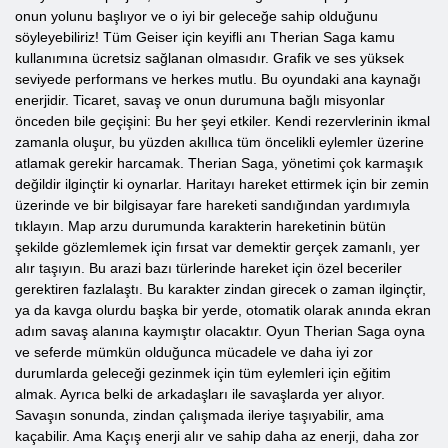
onun yolunu başlıyor ve o iyi bir geleceğe sahip olduğunu
söyleyebiliriz! Tüm Geiser için keyifli anı Therian Saga kamu
kullanımına ücretsiz sağlanan olmasıdır. Grafik ve ses yüksek
seviyede performans ve herkes mutlu. Bu oyundaki ana kaynağı
enerjidir. Ticaret, savaş ve onun durumuna bağlı misyonlar
önceden bile geçişini: Bu her şeyi etkiler. Kendi rezervlerinin ikmal
zamanla oluşur, bu yüzden akıllıca tüm öncelikli eylemler üzerine
atlamak gerekir harcamak. Therian Saga, yönetimi çok karmaşık
değildir ilginçtir ki oynarlar. Haritayı hareket ettirmek için bir zemin
üzerinde ve bir bilgisayar fare hareketi sandığından yardımıyla
tıklayın. Map arzu durumunda karakterin hareketinin bütün
şekilde gözlemlemek için fırsat var demektir gerçek zamanlı, yer
alır taşıyın. Bu arazi bazı türlerinde hareket için özel beceriler
gerektiren fazlalaştı. Bu karakter zindan girecek o zaman ilginçtir,
ya da kavga olurdu başka bir yerde, otomatik olarak anında ekran
adım savaş alanına kaymıştır olacaktır. Oyun Therian Saga oyna
ve seferde mümkün olduğunca mücadele ve daha iyi zor
durumlarda geleceği gezinmek için tüm eylemleri için eğitim
almak. Ayrıca belki de arkadaşları ile savaşlarda yer alıyor.
Savaşın sonunda, zindan çalışmada ileriye taşıyabilir, ama
kaçabilir. Ama Kaçış enerji alır ve sahip daha az enerji, daha zor