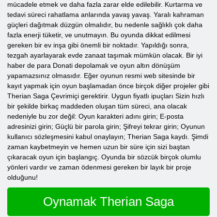
mücadele etmek ve daha fazla zarar elde edilebilir. Kurtarma ve
tedavi süreci rahatlama anlarında yavaş yavaş. Yaralı kahraman
güçleri dağıtmak düzgün olmalıdır, bu nedenle sağlıklı çok daha
fazla enerji tüketir, ve unutmayın. Bu oyunda dikkat edilmesi
gereken bir ev inşa gibi önemli bir noktadır. Yapıldığı sonra,
tezgah ayarlayarak evde zanaat taşımak mümkün olacak. Bir iyi
haber de para Donati depolamak ve oyun altın dönüşüm
yapamazsınız olmasıdır. Eğer oyunun resmi web sitesinde bir
kayıt yapmak için oyun başlamadan önce birçok diğer projeler gibi
Therian Saga Çevrimiçi gerektirir. Uygun fiyatlı ipuçları Sizin hızlı
bir şekilde birkaç maddeden oluşan tüm süreci, ana olacak
nedeniyle bu zor değil: Oyun karakteri adını girin; E-posta
adresinizi girin; Güçlü bir parola girin; Şifreyi tekrar girin; Oyunun
kullanıcı sözleşmesini kabul onaylayın; Therian Saga kaydı. Şimdi
zaman kaybetmeyin ve hemen uzun bir süre için sizi baştan
çıkaracak oyun için başlangıç. Oyunda bir sözcük birçok olumlu
yönleri vardır ve zaman ödenmesi gereken bir layık bir proje
olduğunu!
Oynamak Therian Saga