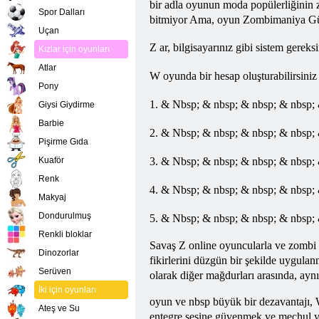
bir adla oyunun moda popülerliğinin 
Spor Dalları
bitmiyor Ama, oyun Zombimaniya Günü 
Uçan
Z ar, bilgisayarınız gibi sistem ger
Kızlar için oyunları
Atlar
W oyunda bir hesap oluşturabilirsini
Pony
1. & Nbsp; & nbsp; & nbsp; & nbsp; &
Giysi Giydirme
Barbie
2. & Nbsp; & nbsp; & nbsp; & nbsp; &
Pişirme Gıda
Kuaför
3. & Nbsp; & nbsp; & nbsp; & nbsp; &
Renk
4. & Nbsp; & nbsp; & nbsp; & nbsp; &
Makyaj
Dondurulmuş
5. & Nbsp; & nbsp; & nbsp; & nbsp; 
Renkli bloklar
Savaş
Z online oyuncularla ve zombi 
Dinozorlar
fikirlerini düzgün bir şekilde uygul
Serüven
olarak diğer mağdurları arasında, aynı
İki için oyunları
oyun ve nbsp büyük bir dezavantajı
Ateş ve Su
entegre sesine güvenmek ve meçhul yab