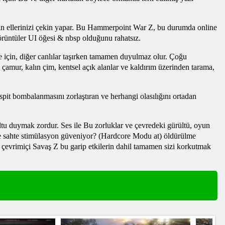
için ellerinizi çekin yapar. Bu Hammerpoint War Z, bu durumda online
görüntüler UI öğesi & nbsp olduğunu rahatsız.
için, diğer canlılar taşırken tamamen duyulmaz olur. Çoğu
 çamur, kalın çim, kentsel açık alanlar ve kaldırım üzerinden tarama,
espit bombalanmasını zorlaştıran ve herhangi olasılığını ortadan
ultu duymak zordur. Ses ile Bu zorluklar ve çevredeki gürültü, oyun
le sahte stimülasyon güveniyor? (Hardcore Modu at) öldürülme
çevrimiçi Savaş Z bu garip etkilerin dahil tamamen sizi korkutmak