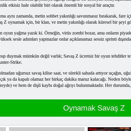
ik etkisiz hale olabilir biri olarak önemli bir sosyal bir araçtır.
, ama aynı zamanda, metin sohbet yakınlığı savunmasız bırakarak, fare 
aş
Z oynamak için, bir klan, ve metin yakınlığı olarak küresel bir şeyi 
 oyun yağma yazık ki. Örneğin, virüs zombi bozar, ama onların piyade 
üksek sesle adımları yapmazlar onlar açıklanamaz sessiz sprinti dışında
nbsp duymak mümkün değil varlık;
Savaş
Z ücretsiz bir oyun tehditler t
unter-Strike.
olmadan uğursuz savaş kilise saat, ve sürekli sahada artıyor uçağın, uğ
 açık ya da kapalı olamaz her birkaç dakika maruz kalacağı. Neden böy
zeyde) ve hem de dişli kaybı doğal ağrıyı bulunmaktadır. Her durumda, 
.
Oynamak Savaş Z