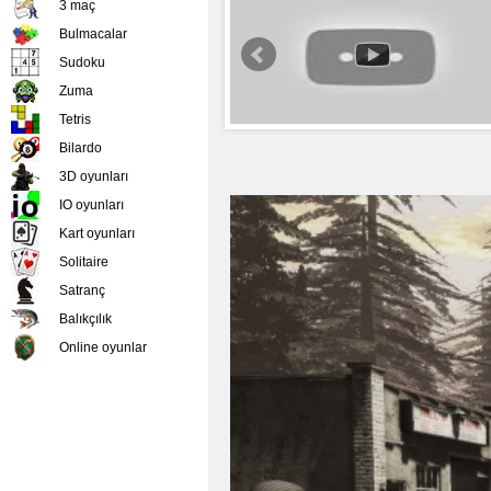
3 maç
Bulmacalar
Sudoku
Zuma
Tetris
Bilardo
3D oyunları
IO oyunları
Kart oyunları
Solitaire
Satranç
Balıkçılık
Online oyunlar