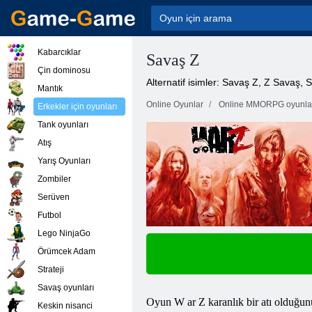
Kabarcıklar
Savaş Z
Çin dominosu
Alternatif isimler: Savaş Z, Z Savaş,
Mantık
Online Oyunlar
Online MMORPG oyunla
Erkekler için oyunları
Tank oyunları
Atış
Yarış Oyunları
Zombiler
Serüven
Futbol
Lego NinjaGo
Örümcek Adam
Strateji
Savaş oyunları
Oyun W
ar
Z karanlık bir atı olduğ
Keskin nisanci