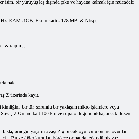
isim, bir yürüyüş leş dışında çıktı ve hayatta kalmak için mücadele
 - 2GHz; RAM -1GB; Ekran kartı - 128 MB. & Nbsp;
ıt & raquo ;;
rarlamak
vaş
Z üzerinde kayıt.
imliğini, bir tür, sorumlu bir yaklaşım mikro işlemlere veya
nu Savaş Z Online kart 100 km ve sup2 olduğunu iddia; ancak düzenli
da fazla, örneğin yaşam savaşı Z gibi çok oyunculu online oyunlar
 için. Bu ve diğer kurtulan böylece ormanda terk edilmiş yazı