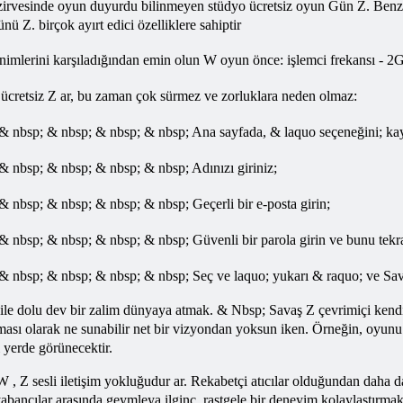
zirvesinde oyun duyurdu bilinmeyen stüdyo ücretsiz oyun Gün Z. Benzer 
Z. birçok ayırt edici özelliklere sahiptir
eksinimlerini karşıladığından emin olun W oyun önce: işlemci frekansı
z
ücretsiz
Z ar, bu zaman çok sürmez ve zorluklara neden olmaz:
 nbsp; & nbsp; & nbsp; & nbsp; Ana sayfada, & laquo seçeneğini; kay
 nbsp; & nbsp; & nbsp; & nbsp; Adınızı giriniz;
 nbsp; & nbsp; & nbsp; & nbsp; Geçerli bir e-posta girin;
 nbsp; & nbsp; & nbsp; & nbsp; Güvenli bir parola girin ve bunu tek
& nbsp; & nbsp; & nbsp; & nbsp; Seç ve laquo; yukarı & raquo; ve
Sa
ile dolu dev bir zalim dünyaya atmak. & Nbsp; Savaş Z çevrimiçi kendi k
anması olarak ne sunabilir net bir vizyondan yoksun iken. Örneğin, oyu
 yerde görünecektir.
, W
, Z sesli iletişim yokluğudur ar. Rekabetçi atıcılar olduğundan daha 
ancılar arasında geymleya ilginç, rastgele bir deneyim kolaylaştırmak