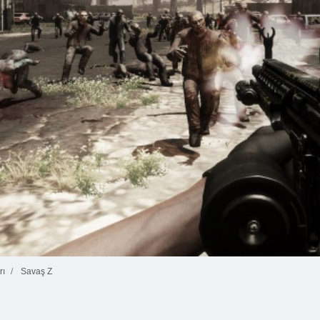
rı
Savaş Z