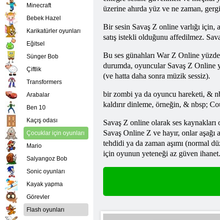
Minecraft
üzerine ahırda yüz ve ne zaman, gerginl
Bebek Hazel
Bir sesin
Savaş
Z online varlığı için
Karikatürler oyunları
satış istekli olduğunu affedilmez.
Sav
Eğitsel
Bu ses günahları War Z Online yüzden
Sünger Bob
durumda, oyuncular
Savaş
Z Online y
Çiftlik
(ve hatta daha sonra müzik sessiz).
Transformers
bir zombi ya da oyuncu hareketi, & 
Arabalar
kaldırır dinleme, örneğin, & nbsp; Co
Ben 10
Kaçış odası
Savaş Z online olarak ses kaynakları 
Savaş Online
Z ve hayır, onlar aşağı
Çocuklar için oyunları
tehdidi ya da zaman aşımı (normal dü
Mario
için oyunun yeteneği az güven ihanet
Salyangoz Bob
Sonic oyunları
Kayak yapma
Görevler
Flash oyunları