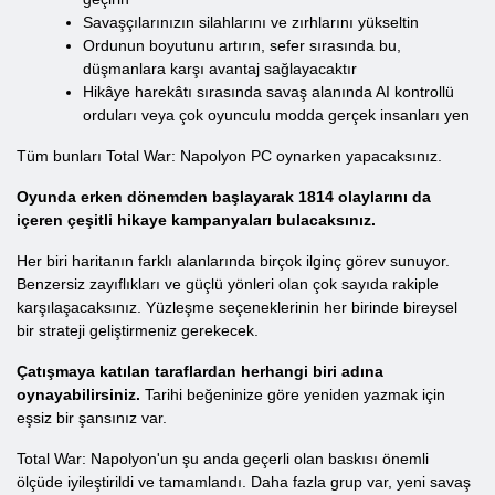
Savaşçılarınızın silahlarını ve zırhlarını yükseltin
Ordunun boyutunu artırın, sefer sırasında bu,
düşmanlara karşı avantaj sağlayacaktır
Hikâye harekâtı sırasında savaş alanında AI kontrollü
orduları veya çok oyunculu modda gerçek insanları yen
Tüm bunları Total War: Napolyon PC oynarken yapacaksınız.
Oyunda erken dönemden başlayarak 1814 olaylarını da
içeren çeşitli hikaye kampanyaları bulacaksınız.
Her biri haritanın farklı alanlarında birçok ilginç görev sunuyor.
Benzersiz zayıflıkları ve güçlü yönleri olan çok sayıda rakiple
karşılaşacaksınız. Yüzleşme seçeneklerinin her birinde bireysel
bir strateji geliştirmeniz gerekecek.
Çatışmaya katılan taraflardan herhangi biri adına
oynayabilirsiniz.
Tarihi beğeninize göre yeniden yazmak için
eşsiz bir şansınız var.
Total War: Napolyon'un şu anda geçerli olan baskısı önemli
ölçüde iyileştirildi ve tamamlandı. Daha fazla grup var, yeni savaş