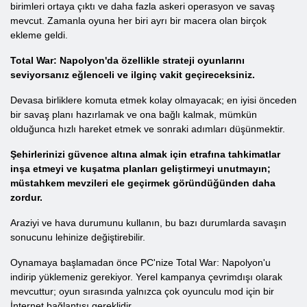
birimleri ortaya çıktı ve daha fazla askeri operasyon ve savaş
mevcut. Zamanla oyuna her biri ayrı bir macera olan birçok
ekleme geldi.
Total War: Napolyon'da özellikle strateji oyunlarını
seviyorsanız eğlenceli ve ilginç vakit geçireceksiniz.
Devasa birliklere komuta etmek kolay olmayacak; en iyisi önceden
bir savaş planı hazırlamak ve ona bağlı kalmak, mümkün
olduğunca hızlı hareket etmek ve sonraki adımları düşünmektir.
Şehirlerinizi güvence altına almak için etrafına tahkimatlar
inşa etmeyi ve kuşatma planları geliştirmeyi unutmayın;
müstahkem mevzileri ele geçirmek göründüğünden daha
zordur.
Araziyi ve hava durumunu kullanın, bu bazı durumlarda savaşın
sonucunu lehinize değiştirebilir.
Oynamaya başlamadan önce PC'nize Total War: Napolyon'u
indirip yüklemeniz gerekiyor. Yerel kampanya çevrimdışı olarak
mevcuttur; oyun sırasında yalnızca çok oyunculu mod için bir
İnternet bağlantısı gereklidir.