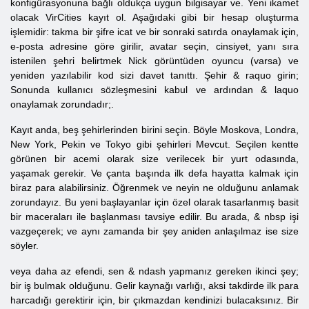
konfigürasyonuna bağlı oldukça uygun bilgisayar ve. Yeni ikamet
olacak VirCities kayıt ol. Aşağıdaki gibi bir hesap oluşturma
işlemidir: takma bir şifre icat ve bir sonraki satırda onaylamak için,
e-posta adresine göre girilir, avatar seçin, cinsiyet, yanı sıra
istenilen şehri belirtmek Nick görüntüden oyuncu (varsa) ve
yeniden yazılabilir kod sizi davet tanıttı. Şehir & raquo girin;
Sonunda kullanıcı sözleşmesini kabul ve ardından & laquo
onaylamak zorundadır;.
Kayıt anda, beş şehirlerinden birini seçin. Böyle Moskova, Londra,
New York, Pekin ve Tokyo gibi şehirleri Mevcut. Seçilen kentte
görünen bir acemi olarak size verilecek bir yurt odasında,
yaşamak gerekir. Ve çanta başında ilk defa hayatta kalmak için
biraz para alabilirsiniz. Öğrenmek ve neyin ne olduğunu anlamak
zorundayız. Bu yeni başlayanlar için özel olarak tasarlanmış basit
bir maceraları ile başlanması tavsiye edilir. Bu arada, & nbsp işi
vazgeçerek; ve aynı zamanda bir şey aniden anlaşılmaz ise size
söyler.
veya daha az efendi, sen & ndash yapmanız gereken ikinci şey;
bir iş bulmak olduğunu. Gelir kaynağı varlığı, aksi takdirde ilk para
harcadığı gerektirir için, bir çıkmazdan kendinizi bulacaksınız. Bir