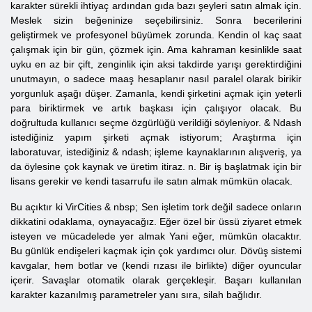
karakter sürekli ihtiyaç ardından gıda bazı şeyleri satın almak için.
Meslek sizin beğeninize seçebilirsiniz. Sonra becerilerini
geliştirmek ve profesyonel büyümek zorunda. Kendin ol kaç saat
çalışmak için bir gün, çözmek için. Ama kahraman kesinlikle saat
uyku en az bir çift, zenginlik için aksi takdirde yarışı gerektirdiğini
unutmayın, o sadece maaş hesaplanır nasıl paralel olarak birikir
yorgunluk aşağı düşer. Zamanla, kendi şirketini açmak için yeterli
para biriktirmek ve artık başkası için çalışıyor olacak. Bu
doğrultuda kullanıcı seçme özgürlüğü verildiği söyleniyor. & Ndash
istediğiniz yapım şirketi açmak istiyorum; Araştırma için
laboratuvar, istediğiniz & ndash; işleme kaynaklarının alışveriş, ya
da öylesine çok kaynak ve üretim itiraz. n. Bir iş başlatmak için bir
lisans gerekir ve kendi tasarrufu ile satın almak mümkün olacak.
Bu açıktır ki VirCities & nbsp; Sen işletim tork değil sadece onların
dikkatini odaklama, oynayacağız. Eğer özel bir üssü ziyaret etmek
isteyen ve mücadelede yer almak Yani eğer, mümkün olacaktır.
Bu günlük endişeleri kaçmak için çok yardımcı olur. Dövüş sistemi
kavgalar, hem botlar ve (kendi rızası ile birlikte) diğer oyuncular
içerir. Savaşlar otomatik olarak gerçekleşir. Başarı kullanılan
karakter kazanılmış parametreler yanı sıra, silah bağlıdır.