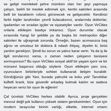
ve gelişti memleketi şehre mümkün olan her şeyi yapmaya
çalışın, belirli bir meslek edinmek için, kentin sakinleri arasında
belli bir karakterin rolünü görünecek ve gelişecektir. Kendinizi
farklı kişiler tarafından çevrili bulacaksınız, aralarında doktorlar,
işadamları ve sıradan işçiler ve siyasetçiler vardır. Oyun VirCities
onlarla etkileşim basitçe imkansız. Oyun durumlar olacak
sırasında hangi bir şekilde ya da başka bir metropolün diğer
sakinleri ile uğraşmak zorunda. Örneğin, bazen acımasızca baş
ağrısı ve umutsuz bir doktora & ndash ihtiyaç, diyelim ki, birisi
yardım gerekiyor; Şimdi bu sorun ve yalnız karar verin. Ya da iş ile
ilgili sorularınız varsa, o zaman neden çalışanın tavsiyesi
sormuyorsun? Bu oyun VirCities sosyal aktif bir yaşam içerir ve bir
münzevi başarısız olduğu söylenir. Oyun etkileşim yanı sıra,
oyuncuların birbirleriyle sohbet kullanarak iletişim kurabilir.
Gördüğünüz gibi Yani, burada yalnızlık ve koku yok! Tanıdıklar
külfetli krank, bize güvenilir arkadaş bulmak katılın ve sadece
heyecan verici bir oyun ile eğlenin!
Çal ücretsiz VirCities herkes olabilir. Ayrıca, proje gerçekten
mevcut değil şok kullanıcı yüksek sistem gereksinimleri. Oyun için
modern tarayıcılar birinin varlığı, elbette, internet ortamı