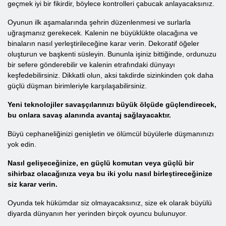
geçmek iyi bir fikirdir, böylece kontrolleri çabucak anlayacaksınız.
Oyunun ilk aşamalarında şehrin düzenlenmesi ve surlarla
uğraşmanız gerekecek. Kalenin ne büyüklükte olacağına ve
binaların nasıl yerleştirileceğine karar verin. Dekoratif öğeler
oluşturun ve başkenti süsleyin. Bununla işiniz bittiğinde, ordunuzu
bir sefere gönderebilir ve kalenin etrafındaki dünyayı
keşfedebilirsiniz. Dikkatli olun, aksi takdirde sizinkinden çok daha
güçlü düşman birimleriyle karşılaşabilirsiniz.
Yeni teknolojiler savaşçılarınızı büyük ölçüde güçlendirecek,
bu onlara savaş alanında avantaj sağlayacaktır.
Büyü cephaneliğinizi genişletin ve ölümcül büyülerle düşmanınızı
yok edin.
Nasıl gelişeceğinize, en güçlü komutan veya güçlü bir
sihirbaz olacağınıza veya bu iki yolu nasıl birleştireceğinize
siz karar verin.
Oyunda tek hükümdar siz olmayacaksınız, size ek olarak büyülü
diyarda dünyanın her yerinden birçok oyuncu bulunuyor.